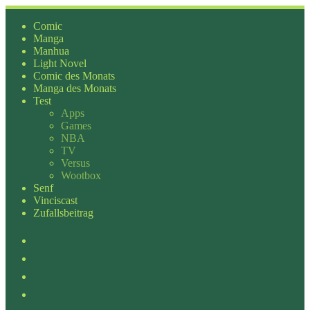
Zum
Inhalt
Comic
springen
Manga
Manhua
Light Novel
Comic des Monats
Manga des Monats
Test
Apps
Games
NBA
TV
Versus
Wootbox
Senf
Vinciscast
Zufallsbeitrag