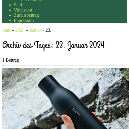
Senf
Vinciscast
Zufallsbeitrag
Impressum
Start
»
2024
»
Januar
»
23.
Archiv des Tages:
23. Januar 2024
1 Beitrag