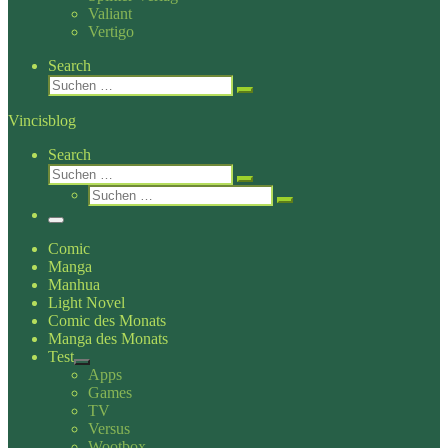
Valiant
Vertigo
Search
Suche
Suchen …
Vincisblog
Search
Suche
Suchen …
Suche
Suchen …
Menü
Comic
Manga
Manhua
Light Novel
Comic des Monats
Manga des Monats
Test
Apps
Games
TV
Versus
Wootbox