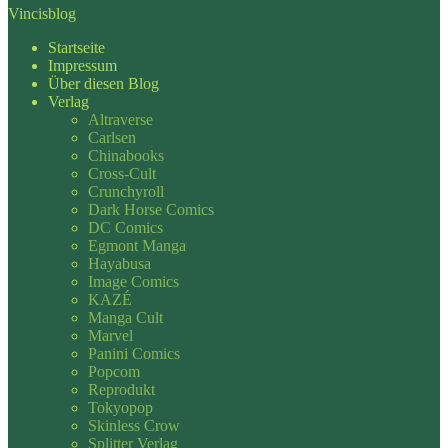
Vincisblog
Startseite
Impressum
Über diesen Blog
Verlag
Altraverse
Carlsen
Chinabooks
Cross-Cult
Crunchyroll
Dark Horse Comics
DC Comics
Egmont Manga
Hayabusa
Image Comics
KAZÉ
Manga Cult
Marvel
Panini Comics
Popcom
Reprodukt
Tokyopop
Skinless Crow
Splitter Verlag