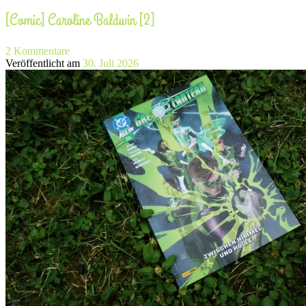
[Comic] Caroline Baldwin [2]
2 Kommentare
Veröffentlicht am
30. Juli 2026
[Comic] The Closet [1]