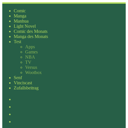
Zum
Inhalt
Comic
springen
Manga
Manhua
Light Novel
Comic des Monats
Manga des Monats
Test
Apps
Games
NBA
TV
Versus
Wootbox
Senf
Vinciscast
Zufallsbeitrag