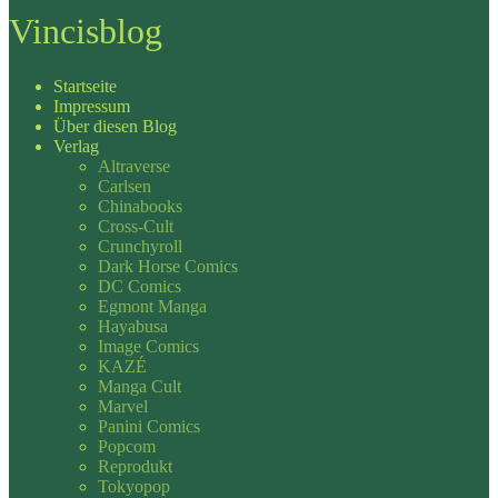
Vincisblog
Startseite
Impressum
Über diesen Blog
Verlag
Altraverse
Carlsen
Chinabooks
Cross-Cult
Crunchyroll
Dark Horse Comics
DC Comics
Egmont Manga
Hayabusa
Image Comics
KAZÉ
Manga Cult
Marvel
Panini Comics
Popcom
Reprodukt
Tokyopop