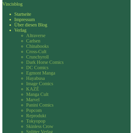
Vincisblog
Startseite
Impressum
Über diesen Blog
Verlag
Altraverse
Carlsen
Chinabooks
Cross-Cult
Crunchyroll
Dark Horse Comics
DC Comics
Egmont Manga
Hayabusa
Image Comics
KAZÉ
Manga Cult
Marvel
Panini Comics
Popcom
Reprodukt
Tokyopop
Skinless Crow
Splitter Verlag