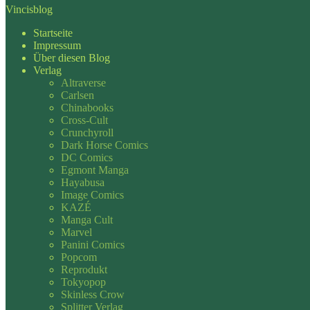
Vincisblog
Startseite
Impressum
Über diesen Blog
Verlag
Altraverse
Carlsen
Chinabooks
Cross-Cult
Crunchyroll
Dark Horse Comics
DC Comics
Egmont Manga
Hayabusa
Image Comics
KAZÉ
Manga Cult
Marvel
Panini Comics
Popcom
Reprodukt
Tokyopop
Skinless Crow
Splitter Verlag