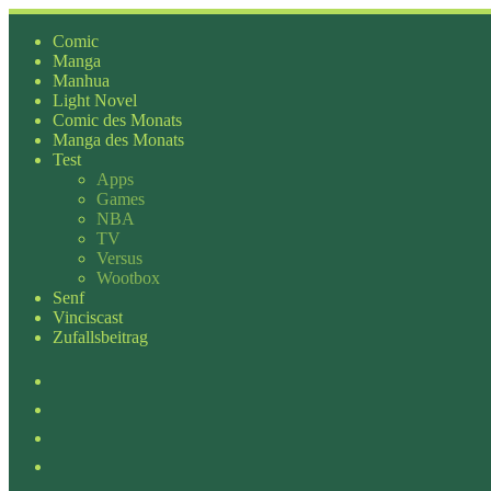
Zum
Inhalt
Comic
springen
Manga
Manhua
Light Novel
Comic des Monats
Manga des Monats
Test
Apps
Games
NBA
TV
Versus
Wootbox
Senf
Vinciscast
Zufallsbeitrag