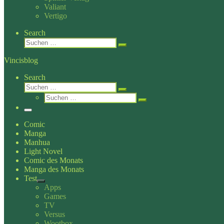
Valiant
Vertigo
Search
Suche
Suchen …
Vincisblog
Search
Suche
Suchen …
Suche
Suchen …
Menü
Comic
Manga
Manhua
Light Novel
Comic des Monats
Manga des Monats
Test
Apps
Games
TV
Versus
Wootbox