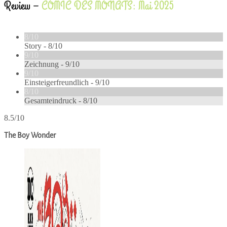
Review –
COMIC DES MONATS: Mai 2025
8/10
Story -
8/10
9/10
Zeichnung -
9/10
9/10
Einsteigerfreundlich -
9/10
8/10
Gesamteindruck -
8/10
8.5/10
The Boy Wonder