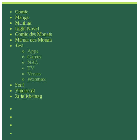
Zum
Inhalt
Comic
springen
Manga
Manhua
Light Novel
Comic des Monats
Manga des Monats
Test
Apps
Games
NBA
TV
Versus
Wootbox
Senf
Vinciscast
Zufallsbeitrag