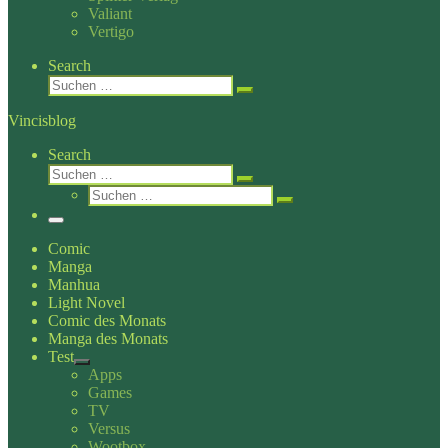
Valiant
Vertigo
Search
Suche
Suchen …
Vincisblog
Search
Suche
Suchen …
Suche
Suchen …
Menü
Comic
Manga
Manhua
Light Novel
Comic des Monats
Manga des Monats
Test
Apps
Games
TV
Versus
Wootbox