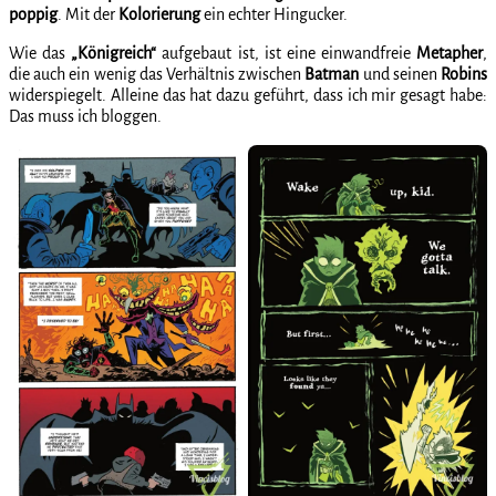
poppig
. Mit der
Kolorierung
ein echter Hingucker.
Wie das
„Königreich“
aufgebaut ist, ist eine einwandfreie
Metapher
,
die auch ein wenig das Verhältnis zwischen
Batman
und seinen
Robins
widerspiegelt. Alleine das hat dazu geführt, dass ich mir gesagt habe:
Das muss ich bloggen.