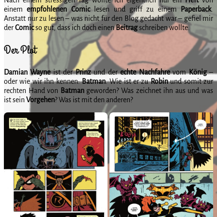
einem
empfohlenen
Comic
lesen und griff zu einem
Paperback
.
Anstatt nur zu lesen – was nicht für den Blog gedacht war – gefiel mir
der
Comic
so gut, dass ich doch einen
Beitrag
schreiben wollte.
Der Plot
Damian
Wayne
ist der
Prinz
und der
echte
Nachfahre
vom
König
–
oder wie wir ihn kennen:
Batman
. Wie ist er zu
Robin
und somit zur
rechten Hand von
Batman
geworden? Was zeichnet ihn aus und was
ist sein
Vorgehen
? Was ist mit den anderen?