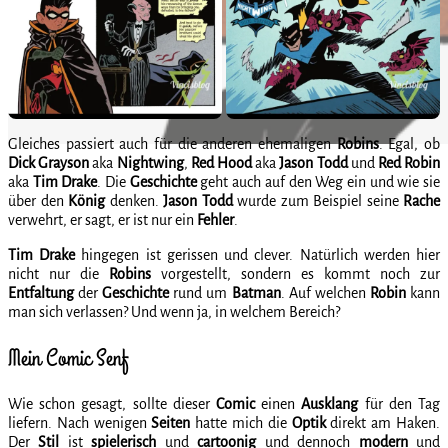
Gleiches passiert auch für die anderen ehemaligen
Robins
. Egal, ob
Dick
Grayson
aka
Nightwing
,
Red
Hood
aka
Jason
Todd
und
Red
Robin
aka
Tim
Drake
. Die
Geschichte
geht auch auf den Weg ein und wie sie
über den
König
denken.
Jason
Todd
wurde zum Beispiel seine
Rache
verwehrt, er sagt, er ist nur ein
Fehler
.
Tim
Drake
hingegen ist gerissen und clever. Natürlich werden hier
nicht nur die
Robins
vorgestellt, sondern es kommt noch zur
Entfaltung
der
Geschichte
rund um
Batman
. Auf welchen
Robin
kann
man sich verlassen? Und wenn ja, in welchem Bereich?
Mein Comic Senf
Wie schon gesagt, sollte dieser
Comic
einen
Ausklang
für den Tag
liefern. Nach wenigen
Seiten
hatte mich die
Optik
direkt am Haken.
Der
Stil
ist
spielerisch
und
cartoonig
und dennoch
modern
und