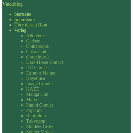
Vincisblog
Startseite
Impressum
Über diesen Blog
Verlag
Altraverse
Carlsen
Chinabooks
Cross-Cult
Crunchyroll
Dark Horse Comics
DC Comics
Egmont Manga
Hayabusa
Image Comics
KAZÉ
Manga Cult
Marvel
Panini Comics
Popcom
Reprodukt
Tokyopop
Skinless Crow
Splitter Verlag