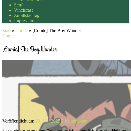
Senf
Vinciscast
Zufallsbeitrag
Impressum
Start
»
Comic
»
[Comic] The Boy Wonder
Comic
[Comic] The Boy Wonder
Veröffentlicht am
29. Mai 2025
|
2 Kommentare
Nach einem stressigen Tag wollte ich eigentlich nur ein
Heft
von