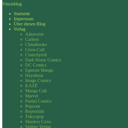
Vincisblog
Startseite
Impressum
Über diesen Blog
Verlag
Altraverse
Carlsen
Chinabooks
Cross-Cult
Crunchyroll
Dark Horse Comics
DC Comics
Egmont Manga
Hayabusa
Image Comics
KAZÉ
Manga Cult
Marvel
Panini Comics
Popcom
Reprodukt
Tokyopop
Skinless Crow
Splitter Verlag