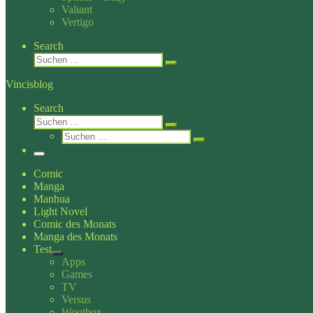
Valiant
Vertigo
Search
Suche
Suchen …
Vincisblog
Search
Suche
Suchen …
Suche
Suchen …
Menü
Comic
Manga
Manhua
Light Novel
Comic des Monats
Manga des Monats
Test
Apps
Games
TV
Versus
Wootbox