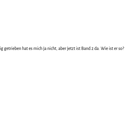
etrieben hat es mich ja nicht, aber jetzt ist Band 2 da. Wie ist er so?