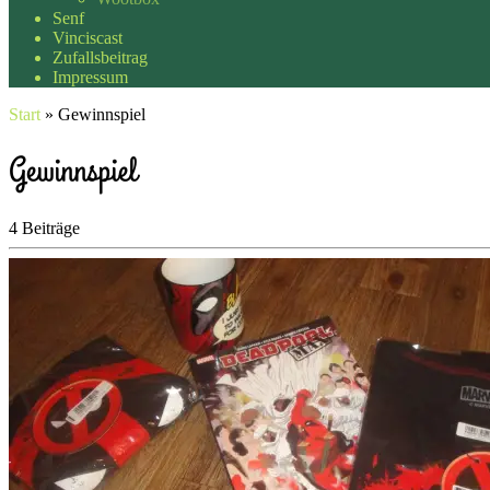
Senf
Vinciscast
Zufallsbeitrag
Impressum
Start
»
Gewinnspiel
Gewinnspiel
4 Beiträge