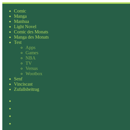
Zum
Inhalt
Comic
springen
Manga
Manhua
Light Novel
Comic des Monats
Manga des Monats
Test
Apps
Games
NBA
TV
Versus
Wootbox
Senf
Vinciscast
Zufallsbeitrag