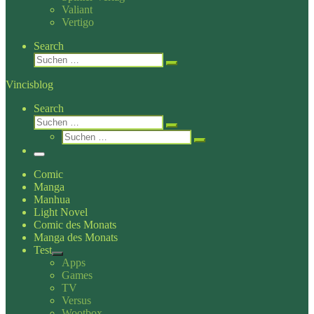
Valiant
Vertigo
Search
Suche
Suchen …
Vincisblog
Search
Suche
Suchen …
Suche
Suchen …
Menü
Comic
Manga
Manhua
Light Novel
Comic des Monats
Manga des Monats
Test
Apps
Games
TV
Versus
Wootbox