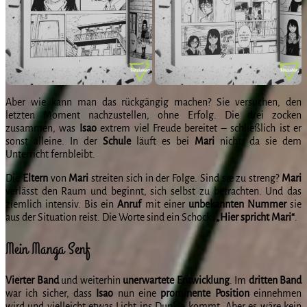
Aber wie kann man das rückgängig machen? Sie versuchen, den
letzten Moment nachzustellen, ohne Erfolg. Die drei zocken
zusammen, was
Isao
extrem viel Freude bereitet – schließlich ist er
sonst alleine. In der
Schule
läuft es bei
Mari
nicht, da sie dem
Unterricht fernbleibt.
Die
Eltern
von
Mari
streiten sich in der Folge. Sind sie zu streng?
Mari
verlässt den Raum und beginnt, sich selbst zu betrachten. Und das
ziemlich intensiv. Bis ein
Anruf
mit einer
unbekannten
Nummer
sie
aus der Situation reist. Die Worte sind ein Schock:
„Hier spricht Mari“
.
Mein Manga Senf
Vierter
Band
und weiterhin
unerwartete
Entwicklung
. Im
dritten
Band
war ich sicher, dass
Isao
nun eine
prominente
Position
einnehmen
wird und vielleicht etwas Licht ins Dunkle kommt. Aber es wäre kein