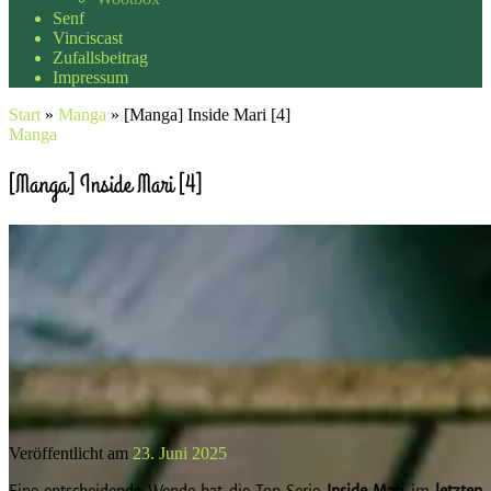
Senf
Vinciscast
Zufallsbeitrag
Impressum
Start
»
Manga
»
[Manga] Inside Mari [4]
Manga
[Manga] Inside Mari [4]
Veröffentlicht am
23. Juni 2025
Eine entscheidende Wende hat die Top-Serie
Inside
Mari
im
letzten