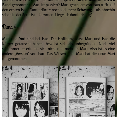
Band
genommen. Was ist passiert?
Mari
gesteuert von
Isao
trifft auf
den echten
Isao
. Damit dürfte noch viel mehr
Schwung
–
als ohnehin
schon in der
Serie
ist – kommen. Liege ich damit richtig?
Band 4
Mari
und
Yori
sind bei
Isao
. Die
Hoffnung
,
dass
Mari
und
Isao
die
Körper getauscht haben, beweist sich als unbegründet. Noch viel
schlimmer: er erinnert sich nicht mal mehr an
Mari
. Also ist es eine
andere
„Version“
von
Isao
. Das Wissen über
Mari
hat die
neue
Mari
mitgenommen.