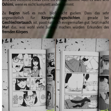
Oshimi,
wenn es nicht komplett anders kommt.
Zu
Beginn
hieß es noch: bloß nicht gucken. Dass das sehr
ungewöhnlich für
Körpertauschgeschichten
, gerade bei
Geschlechtertausch
, ist, passt natürlich einigermaßen gut. Jetzt macht
Mari
das, was wohl viele Jungen machen würden: Erkunden des
fremden
Körpers
.