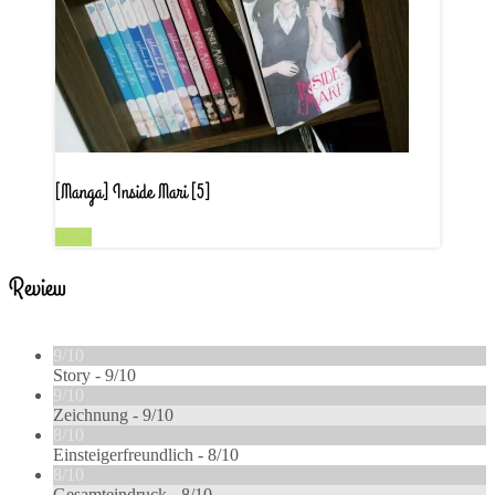
[Manga] Inside Mari [5]
Read
Review
9/10
Story -
9/10
9/10
Zeichnung -
9/10
8/10
Einsteigerfreundlich -
8/10
8/10
Gesamteindruck -
8/10