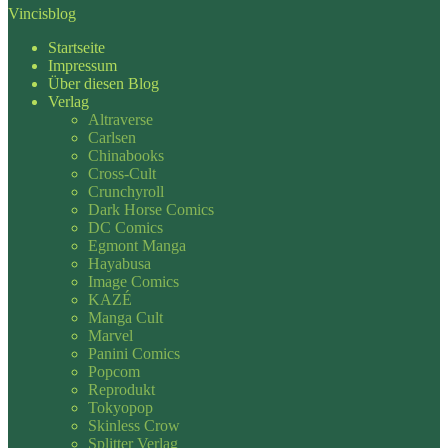
Vincisblog
Startseite
Impressum
Über diesen Blog
Verlag
Altraverse
Carlsen
Chinabooks
Cross-Cult
Crunchyroll
Dark Horse Comics
DC Comics
Egmont Manga
Hayabusa
Image Comics
KAZÉ
Manga Cult
Marvel
Panini Comics
Popcom
Reprodukt
Tokyopop
Skinless Crow
Splitter Verlag