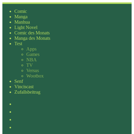
Zum
Inhalt
Comic
springen
Manga
Manhua
Light Novel
Comic des Monats
Manga des Monats
Test
Apps
Games
NBA
TV
Versus
Wootbox
Senf
Vinciscast
Zufallsbeitrag