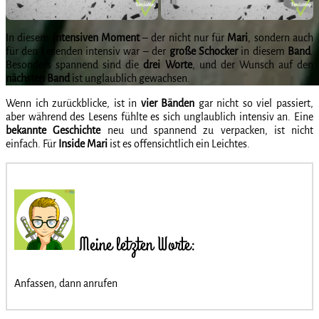
In diesem
intensiven
Moment
– der nicht nur für
Mari
, sondern auch
für den Lesenden intensiv war – der
große
Schocker
in diesem
Band
.
Besonders spannend sind die
drei
Worte
, und der Wunsch auf den
nächsten
Band
ist unglaublich gewachsen.
Wenn ich zurückblicke, ist in
vier
Bänden
gar nicht so viel passiert,
aber während des Lesens fühlte es sich unglaublich intensiv an. Eine
bekannte
Geschichte
neu und spannend zu verpacken, ist nicht
einfach. Für
Inside
Mari
ist es offensichtlich ein Leichtes.
Meine letzten Worte:
Anfassen, dann anrufen