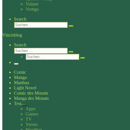
Valiant
Vertigo
Search
Suche
Suchen …
Vincisblog
Search
Suche
Suchen …
Suche
Suchen …
Menü
Comic
Manga
Manhua
Light Novel
Comic des Monats
Manga des Monats
Test
Apps
Games
TV
Versus
Wootbox