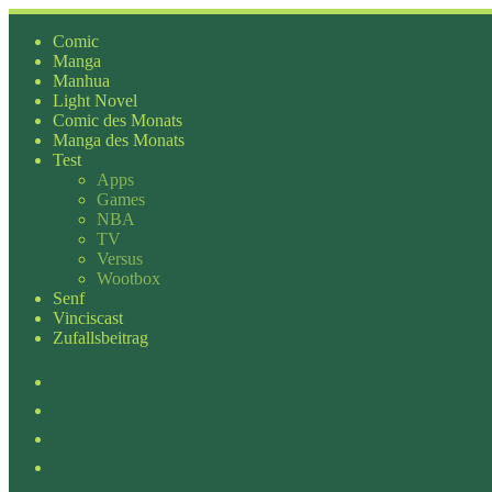
Zum
Inhalt
Comic
springen
Manga
Manhua
Light Novel
Comic des Monats
Manga des Monats
Test
Apps
Games
NBA
TV
Versus
Wootbox
Senf
Vinciscast
Zufallsbeitrag