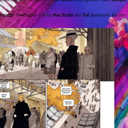
enputtel
. Viele haben sich für
Max
Bruder
den
Tod
gewünscht. Bei ihm