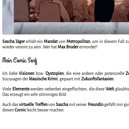
(c) Splitter Verlag
Sascha
Jäger
erhält ein
Mandat
von
Metropolitan
, um in diesem Fall zu
wieder vereint zu sein. Wer hat
Max
Bruder
ermordet?
Mein Comic Senf
Ich liebe
Visionen
bzw.
Dystopien
, die eine andere oder potenzielle
Z
Sozusagen der
klassische
Krimi
, gepaart mit
Zukunftsfantasien
.
Viele
Elemente
werden nebenbei eingeflochten, die diese
Welt
glaubha
Das erzeugt ein sehr stimmiges Bild.
Auch das
virtuelle
Treffen
von
Sascha
mit seiner
Freundin
gefällt mir gu
diesen
Comic
leicht besser machen.