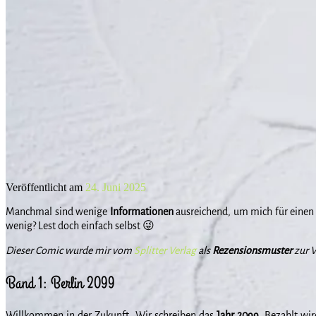
Veröffentlicht am
24. Juni 2025
Manchmal sind wenige
Informationen
ausreichend, um mich für eine
wenig? Lest doch einfach selbst 😜
Dieser Comic wurde mir vom
Splitter Verlag
als
Rezensionsmuster
zur V
Band 1: Berlin 2099
Willkommen in der Zukunft. Wir schreiben das
Jahr
2099
. Bezahlt wi