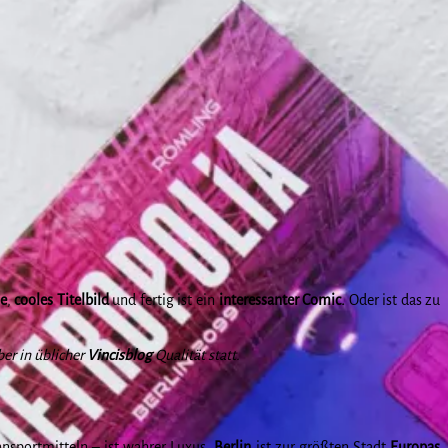
e
,
cooles
Titelbild
und fertig ist ein
interessanter
Comic.
Oder ist das zu
er in üblicher
Vincisblog
Qualität statt.
ansportmitteln – ist wahrer Luxus.
Berlin
ist zur größten Stadt
Europas