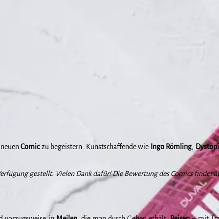
n neuen
Comic
zu begeistern. Kunstschaffende wie
Ingo
Römling
,
Dystopi
erfügung gestellt. Vielen Dank dafür! Die Bewertung des Comics findet ab
rd vorzugsweise in
Meilen
, die man durch Gehen erhält.
Reisen
– mit Tr