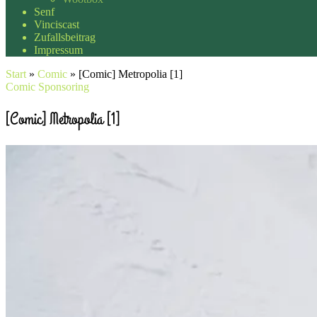
Senf
Vinciscast
Zufallsbeitrag
Impressum
Start
»
Comic
»
[Comic] Metropolia [1]
Comic
Sponsoring
[Comic] Metropolia [1]