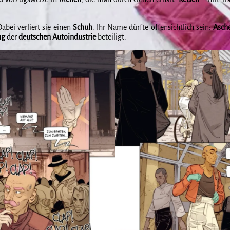
Dabei verliert sie einen
Schuh
. Ihr Name dürfte offensichtlich sein:
Asch
ng
der
deutschen
Autoindustrie
beteiligt.