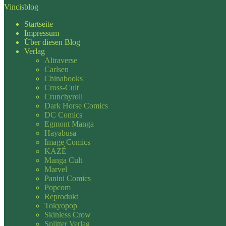
Vincisblog
Startseite
Impressum
Über diesen Blog
Verlag
Altraverse
Carlsen
Chinabooks
Cross-Cult
Crunchyroll
Dark Horse Comics
DC Comics
Egmont Manga
Hayabusa
Image Comics
KAZÉ
Manga Cult
Marvel
Panini Comics
Popcom
Reprodukt
Tokyopop
Skinless Crow
Splitter Verlag