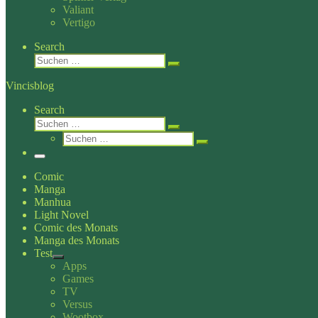
Valiant
Vertigo
Search
Suche
Suchen …
Vincisblog
Search
Suche
Suchen …
Suche
Suchen …
Menü
Comic
Manga
Manhua
Light Novel
Comic des Monats
Manga des Monats
Test
Apps
Games
TV
Versus
Wootbox