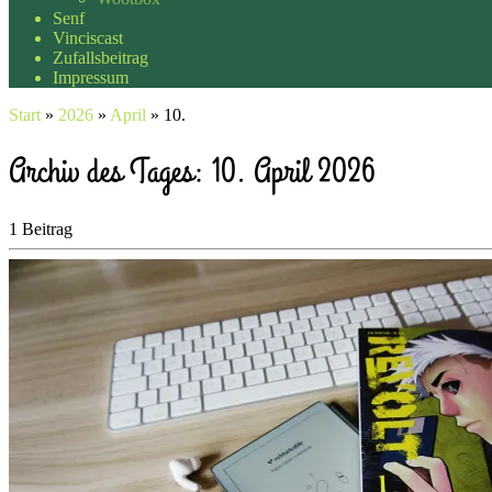
Senf
Vinciscast
Zufallsbeitrag
Impressum
Start
»
2026
»
April
»
10.
Archiv des Tages:
10. April 2026
1 Beitrag