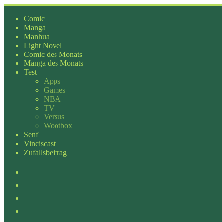
Zum
Inhalt
Comic
springen
Manga
Manhua
Light Novel
Comic des Monats
Manga des Monats
Test
Apps
Games
NBA
TV
Versus
Wootbox
Senf
Vinciscast
Zufallsbeitrag