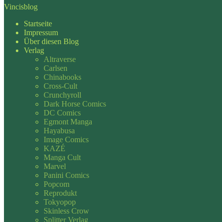
Vincisblog
Startseite
Impressum
Über diesen Blog
Verlag
Altraverse
Carlsen
Chinabooks
Cross-Cult
Crunchyroll
Dark Horse Comics
DC Comics
Egmont Manga
Hayabusa
Image Comics
KAZÉ
Manga Cult
Marvel
Panini Comics
Popcom
Reprodukt
Tokyopop
Skinless Crow
Splitter Verlag