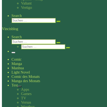
Valiant
Vertigo
Search
Suche
Suchen …
Vincisblog
Search
Suche
Suchen …
Suche
Suchen …
Menü
Comic
Manga
Manhua
Light Novel
Comic des Monats
Manga des Monats
Test
Apps
Games
TV
Versus
Wootbox