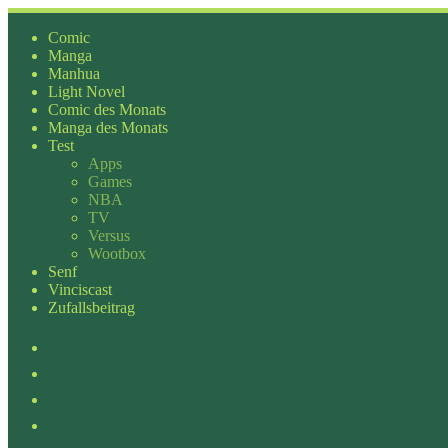
Zum
Inhalt
Comic
springen
Manga
Manhua
Light Novel
Comic des Monats
Manga des Monats
Test
Apps
Games
NBA
TV
Versus
Wootbox
Senf
Vinciscast
Zufallsbeitrag