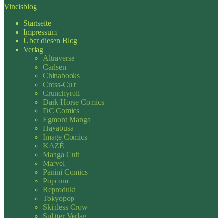
Vincisblog
Startseite
Impressum
Über diesen Blog
Verlag
Altraverse
Carlsen
Chinabooks
Cross-Cult
Crunchyroll
Dark Horse Comics
DC Comics
Egmont Manga
Hayabusa
Image Comics
KAZÉ
Manga Cult
Marvel
Panini Comics
Popcom
Reprodukt
Tokyopop
Skinless Crow
Splitter Verlag