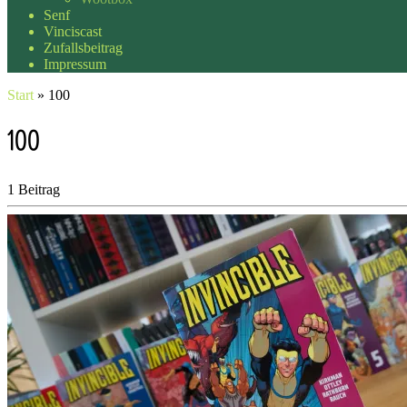
Senf
Vinciscast
Zufallsbeitrag
Impressum
Start
»
100
100
1 Beitrag