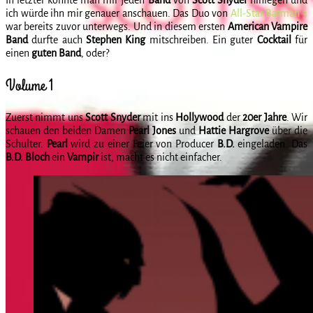
ich würde ihn mir genauer anschauen. Das Duo von
All-Star Batman 3
war bereits zuvor unterwegs. Und in diesem ersten
American Vampire
Band
durfte auch
Stephen King
mitschreiben. Ein guter
Cocktail
für
einen
guten Band
, oder?
Volume 1
Zuerst nimmt uns
Scott Snyder
mit ins
Hollywood
der
20er Jahre
. Wir
schauen den beiden Damen
Pearl Jones
und
Hattie Hargrove
über die
Schulter.
Pearl
wird zu einer Feier von Producer
B.D.
eingeladen. Das
B.D. Bloch
ein
Vampir
ist, macht es nicht einfacher.