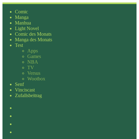
Zum
Inhalt
Comic
springen
Manga
Manhua
Light Novel
Comic des Monats
Manga des Monats
Test
Apps
Games
NBA
TV
Versus
Wootbox
Senf
Vinciscast
Zufallsbeitrag