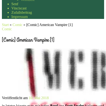
Senf
Vinciscast
Zufallsbeitrag
Impressum
Start
»
Comic
»
[Comic] American Vampire [1]
Comic
[Comic] American Vampire [1]
Veröffentlicht am
10. Mai 2018
In letzter könnte man mir jeden
Band
von
Scott Snyder
hinlegen und