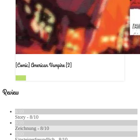
[Comic] American Vampire [2]
Read
Review
8/10
Story -
8/10
8/10
Zeichnung -
8/10
8/10
Einsteigerfreundlich -
8/10