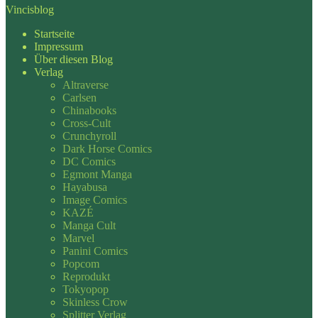
Vincisblog
Startseite
Impressum
Über diesen Blog
Verlag
Altraverse
Carlsen
Chinabooks
Cross-Cult
Crunchyroll
Dark Horse Comics
DC Comics
Egmont Manga
Hayabusa
Image Comics
KAZÉ
Manga Cult
Marvel
Panini Comics
Popcom
Reprodukt
Tokyopop
Skinless Crow
Splitter Verlag