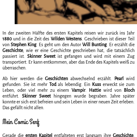
In der zweiten Hälfte des ersten Kapitels reisen wir zurück ins Jahr
1880
und in die Zeit des
Wilden Westens
. Geschrieben ist dieser Teil
von
Stephen King
. Es geht um den Autor
Will Bunting
. Er erzählt die
Geschichte
, wie er eine Geschichte geschrieben hat, die tatsächlich
passiert ist.
Skinner Sweet
ist gefangen und wird mit einem Zug
transportiert. Er kann entkommen, aber das Ende des Kapitels weiß zu
überraschen.
Ab hier werden die
Geschichten
abwechselnd erzählt.
Pearl
wird
gefunden. Sie ist mehr
Tod
als lebendig. Ein
Kuss
erweckt sie zum
Leben, oder viel mehr zu einem
Vampir
.
Hattie
wird von
Bloch
entführt.
Skinner Sweet
hingegen wurde begraben. Jahre später
konnte er sich erst befreien und sein Leben in einer neuen Zeit erleben.
Das gefällt nicht allen.
Mein Comic Senf
Gerade die
ersten Kapitel
entfalteten erst langsam ihre
Geschichte
,