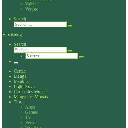
Valiant
Vertigo
Search
Suche
Suchen …
Vincisblog
Search
Suche
Suchen …
Suche
Suchen …
Menü
Comic
Manga
Manhua
Light Novel
Comic des Monats
Manga des Monats
Test
Apps
Games
TV
Versus
Wootbox