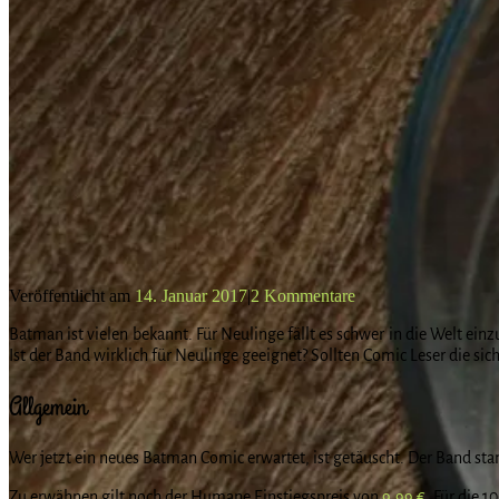
Veröffentlicht am
14. Januar 2017
|
2 Kommentare
Batman ist vielen bekannt. Für Neulinge fällt es schwer in die Welt einz
Ist der Band wirklich für Neulinge geeignet? Sollten Comic Leser die si
Allgemein
Wer jetzt ein neues Batman Comic erwartet, ist getäuscht. Der Band sta
Zu erwähnen gilt noch der Humane Einstiegspreis von
9,99 €
. Für die 