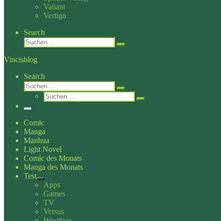
Valiant
Vertigo
Search
Suche
Suchen …
Vincisblog
Search
Suche
Suchen …
Suche
Suchen …
Menü
Comic
Manga
Manhua
Light Novel
Comic des Monats
Manga des Monats
Test
Apps
Games
TV
Versus
Wootbox