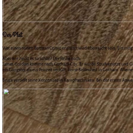
Der Plot
Wer einen reinen Batman Comic erwartet wird überrascht sein. Ein mögli
Aber wie heißt es so schön? Der Reihe nach:
James Gordon kommt nach Gotham City. Er wurde Strafversetzt und Got
ein Gangster als ein Polizist verhält, keine Seltenheit in Gotham. Allein
Bruce vertieft seine Kenntnisse in Kampftechniken. Bei der ersten Anwe