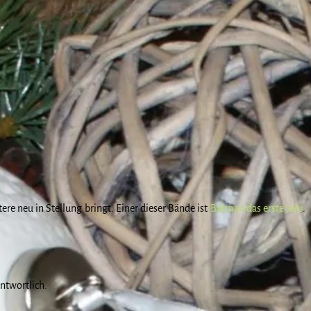
ere neu in Stellung bringt. Einer dieser Bände ist
Batman das erste Jahr
.
ntwortlich.