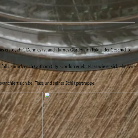
s erste Jahr”. Denn es ist auch James Gordon im Fokus der Geschichte.
ls zurück nach Gotham City. Gordon erlebt Flass wie er sich eher wie
anchiert sich bei Flass und seiner Schlägertruppe.