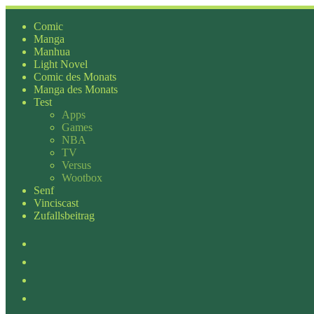
Zum
Inhalt
Comic
springen
Manga
Manhua
Light Novel
Comic des Monats
Manga des Monats
Test
Apps
Games
NBA
TV
Versus
Wootbox
Senf
Vinciscast
Zufallsbeitrag