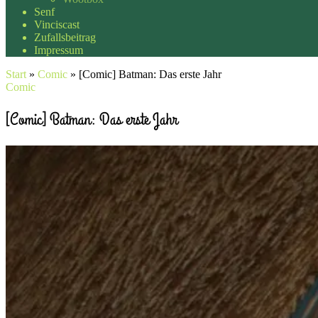
Senf
Vinciscast
Zufallsbeitrag
Impressum
Start
»
Comic
»
[Comic] Batman: Das erste Jahr
Comic
[Comic] Batman: Das erste Jahr