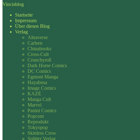
Vincisblog
Startseite
Impressum
Über diesen Blog
Verlag
Altraverse
Carlsen
Chinabooks
Cross-Cult
Crunchyroll
Dark Horse Comics
DC Comics
Egmont Manga
Hayabusa
Image Comics
KAZÉ
Manga Cult
Marvel
Panini Comics
Popcom
Reprodukt
Tokyopop
Skinless Crow
Splitter Verlag