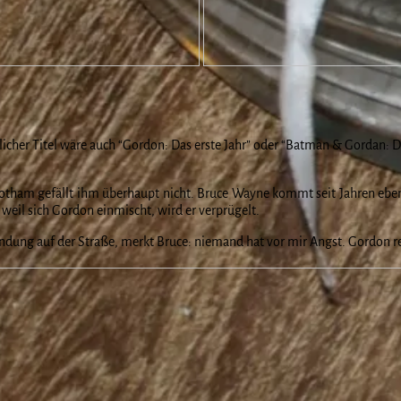
cher Titel wäre auch “Gordon: Das erste Jahr” oder “Batman & Gordan: Da
ham gefällt ihm überhaupt nicht. Bruce Wayne kommt seit Jahren ebenfal
e weil sich Gordon einmischt, wird er verprügelt.
ndung auf der Straße, merkt Bruce: niemand hat vor mir Angst. Gordon rev