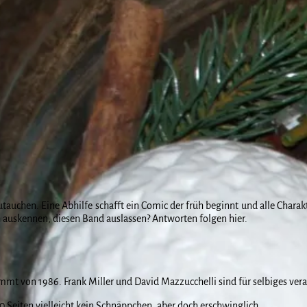
utauchen. Eine Abhilfe schafft ein Comic der früh beginnt und alle Charakt
ch auskennen, diesen Band auslassen? Antworten folgen hier.
mmt von 1986. Frank Miller und David Mazzucchelli sind für selbiges vera
100 Seiten vielleicht kein Schnäppchen, aber doch erschwinglich.