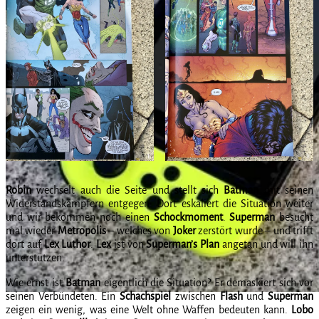
Robin
wechselt auch die Seite und stellt sich
Batman
mit seinen
Widerstandskämpfern entgegen. Dort eskaliert die Situation weiter
und wir bekommen noch einen
Schockmoment
.
Superman
besucht
mal wieder
Metropolis
– welches von
Joker
zerstört wurde – und trifft
dort auf
Lex
Luthor
.
Lex
ist von
Superman’s Plan
angetan und will ihn
unterstützen.
Wie ernst ist
Batman
eigentlich die Situation? Er demaskiert sich vor
seinen Verbündeten. Ein
Schachspiel
zwischen
Flash
und
Superman
zeigen ein wenig, was eine Welt ohne Waffen bedeuten kann.
Lobo