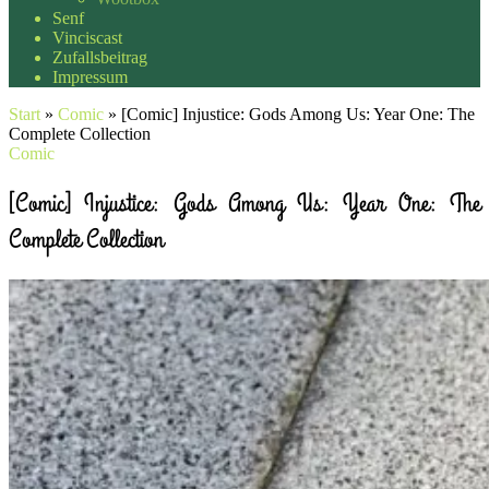
Senf
Vinciscast
Zufallsbeitrag
Impressum
Start
»
Comic
»
[Comic] Injustice: Gods Among Us: Year One: The
Complete Collection
Comic
[Comic] Injustice: Gods Among Us: Year One: The
Complete Collection