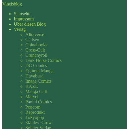
Vincisblog
Startseite
Impressum
Über diesen Blog
Verlag
Altraverse
Carlsen
Chinabooks
Cross-Cult
Crunchyroll
Dark Horse Comics
DC Comics
Egmont Manga
Hayabusa
Image Comics
KAZÉ
Manga Cult
Marvel
Panini Comics
Popcom
Reprodukt
Tokyopop
Skinless Crow
Splitter Verlag