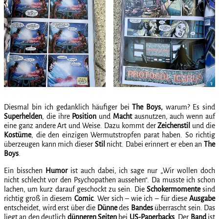
Diesmal bin ich gedanklich häufiger bei
The Boys,
warum? Es sind
Superhelden
, die ihre
Position
und
Macht
ausnutzen, auch wenn auf
eine ganz andere Art und Weise. Dazu kommt der
Zeichenstil
und die
Kostüme
, die den einzigen Wermutstropfen parat haben. So richtig
überzeugen kann mich dieser
Stil
nicht. Dabei erinnert er eben an
The
Boys
.
Ein bisschen
Humor
ist auch dabei, ich sage nur „Wir wollen doch
nicht schlecht vor den Psychopathen aussehen“. Da musste ich schon
lachen, um kurz darauf geschockt zu sein. Die
Schokermomente
sind
richtig groß in diesem
Comic
. Wer sich – wie ich – für diese
Ausgabe
entscheidet, wird erst über die
Dünne
des
Bandes
überrascht sein. Das
liegt an den deutlich
dünneren Seiten
bei
US-Paperbacks
. Der
Band
ist