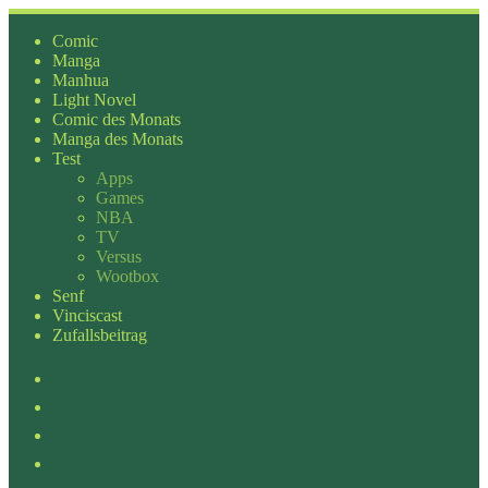
Zum
Inhalt
Comic
springen
Manga
Manhua
Light Novel
Comic des Monats
Manga des Monats
Test
Apps
Games
NBA
TV
Versus
Wootbox
Senf
Vinciscast
Zufallsbeitrag