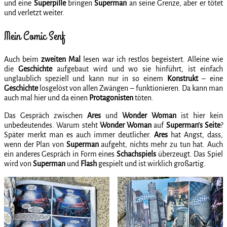
und eine
Superpille
bringen
Superman
an seine Grenze, aber er tötet
und verletzt weiter.
Mein Comic Senf
Auch beim
zweiten Mal
lesen war ich restlos begeistert. Alleine wie
die
Geschichte
aufgebaut wird und wo sie hinführt, ist einfach
unglaublich speziell und kann nur in so einem
Konstrukt
– eine
Geschichte
losgelöst von allen Zwängen – funktionieren. Da kann man
auch mal hier und da einen
Protagonisten
töten.
Das Gespräch zwischen
Ares
und
Wonder Woman
ist hier kein
unbedeutendes. Warum steht
Wonder Woman
auf
Superman’s Seite
?
Später merkt man es auch immer deutlicher.
Ares
hat Angst, dass,
wenn der Plan von
Superman
aufgeht, nichts mehr zu tun hat. Auch
ein anderes Gespräch in Form eines
Schachspiels
überzeugt. Das Spiel
wird von
Superman
und
Flash
gespielt und ist wirklich großartig.