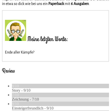
in etwa so dick wie bei uns ein
Paperback
mit
6 Ausgaben
.
Meine letzten Worte:
Ende aller Kämpfe?
Review
9/10
Story -
9/10
7/10
Zeichnung -
7/10
9/10
Einsteigerfreundlich -
9/10