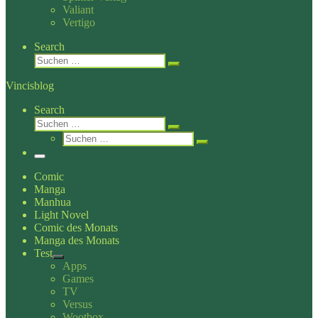
Valiant
Vertigo
Search
Suche
Suchen …
Vincisblog
Search
Suche
Suchen …
Suche
Suchen …
Menü
Comic
Manga
Manhua
Light Novel
Comic des Monats
Manga des Monats
Test
Apps
Games
TV
Versus
Wootbox