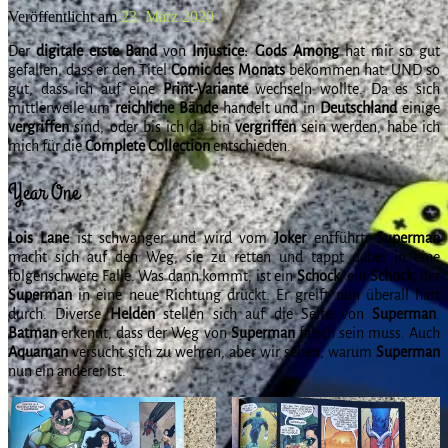
Veröffentlicht am
23. März 2020
Der
digitale erste Band
von
Injustice: Gods Among
hat mir so gut
gefallen, dass er den Titel
Comic des Monats
bekommen hat. UND so
gut, dass ich auf eine
Print-Variante
wechseln wollte. Da es sich
mittlerweile um
reichliche Bände
handelt und in
Deutschland
einige
vergriffen
sind, oder bis ich da bin
vergriffen
sein werden, habe ich
mich für die
Complete Collection
entschieden.
Year One
Lois Lane
ist schwanger und wird vom
Joker
entführt.
Superman
macht sich auf den Weg, sie zu retten und tappt dabei in eine
folgenschwere Falle. Was dann kommt, ist ein
Schock
, ein
Schock,
der
Superman
in eine neue Richtung drückt. Er greift nun überall hart
durch. Diverse
Helden
stellen sich auf die Seite von
Superman
.
Batman
erkennt, dass der Weg von
Superman
falsch sein muss. Auch
Aquaman
versucht sich zu wehren, aber wir sehen, warum
Superman
nun ein anderer ist.