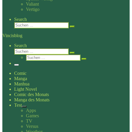
Valiant
Vertigo
Search
Suche
Suchen …
Vincisblog
Search
Suche
Suchen …
Suche
Suchen …
Menü
Comic
Manga
Manhua
Light Novel
Comic des Monats
Manga des Monats
Test
Apps
Games
TV
Versus
Wootbox