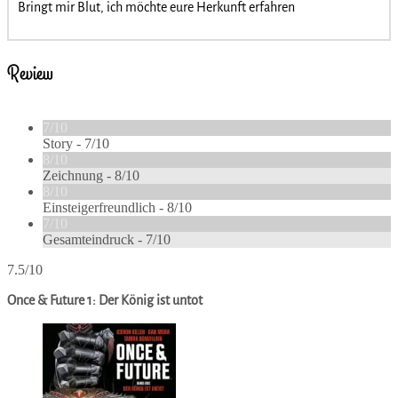
Bringt mir Blut, ich möchte eure Herkunft erfahren
Review
7/10
Story -
7/10
8/10
Zeichnung -
8/10
8/10
Einsteigerfreundlich -
8/10
7/10
Gesamteindruck -
7/10
7.5/10
Once & Future 1: Der König ist untot