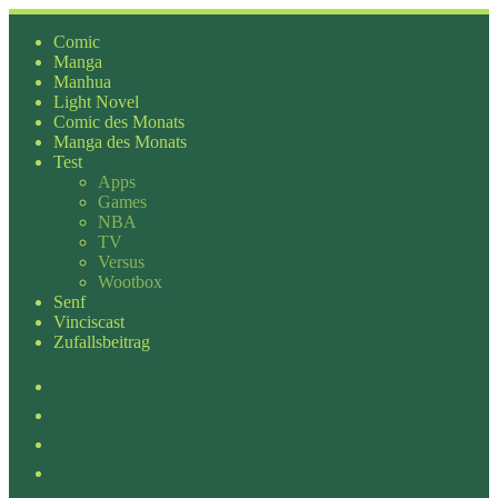
Zum
Inhalt
Comic
springen
Manga
Manhua
Light Novel
Comic des Monats
Manga des Monats
Test
Apps
Games
NBA
TV
Versus
Wootbox
Senf
Vinciscast
Zufallsbeitrag