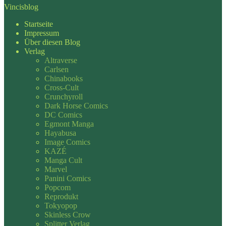
Vincisblog
Startseite
Impressum
Über diesen Blog
Verlag
Altraverse
Carlsen
Chinabooks
Cross-Cult
Crunchyroll
Dark Horse Comics
DC Comics
Egmont Manga
Hayabusa
Image Comics
KAZÉ
Manga Cult
Marvel
Panini Comics
Popcom
Reprodukt
Tokyopop
Skinless Crow
Splitter Verlag