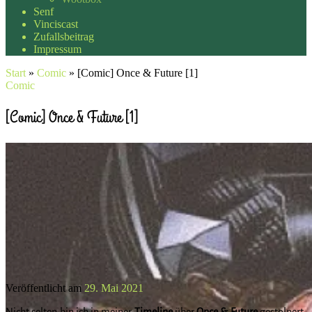
Senf
Vinciscast
Zufallsbeitrag
Impressum
Start
»
Comic
»
[Comic] Once & Future [1]
Comic
[Comic] Once & Future [1]
Veröffentlicht am
29. Mai 2021
Nicht selten bin ich in meiner
Timeline
über
Once & Future
gestolpert.