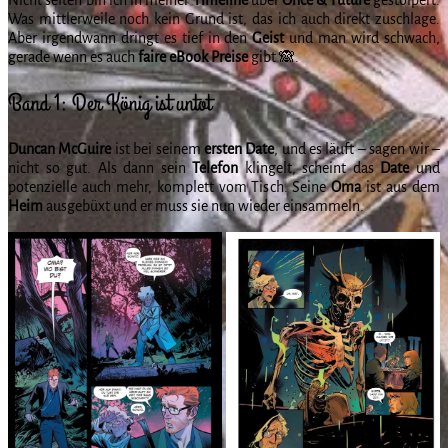
Was mittlerweile noch kein Grund ist, das ich auch direkt zuschlage.
Aber irgendwann dringt es tief in den
Geist
und man wird schwach,
gerade wenn es auch
faire eBook Preise
gibt 🙈.
Band 1: Der König ist untot
Duncan McGuire
ist bei seinem
ersten
Date
, und es läuft – sagen wir –
nicht so gut. Als dann sein
Telefon
klingelt, scheint das
Date
und
potenzielle auch mehr, komplett vom Tisch. Seine
Oma
ist aus dem
Heim
ausgebüxt und er muss sie nun wieder einsammeln.