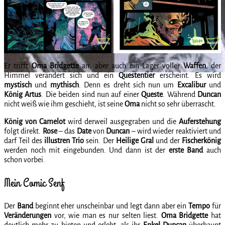
Er trifft
Oma Bridgette
an, aber auch ein Lager voller
Waffen
, der
Himmel verändert sich und ein
Questentier
erscheint. Es wird
mystisch
und
mythisch
. Denn es dreht sich nun um
Excalibur
und
König
Artus
. Die beiden sind nun auf einer
Queste
. Während
Duncan
nicht weiß wie ihm geschieht, ist seine
Oma
nicht so sehr überrascht.
König von Camelot
wird derweil ausgegraben und die
Auferstehung
folgt direkt.
Rose
– das
Date
von
Duncan
– wird wieder reaktiviert und
darf Teil des
illustren
Trio
sein. Der
Heilige Gral
und der
Fischerkönig
werden noch mit eingebunden. Und dann ist der
erste
Band
auch
schon vorbei.
Mein Comic Senf
Der
Band
beginnt eher unscheinbar und legt dann aber ein
Tempo
für
Veränderungen
vor, wie man es nur selten liest.
Oma
Bridgette
hat
deutlich mehr zu bieten und erlebt, als ihr
Enkel
Duncan
überhaupt