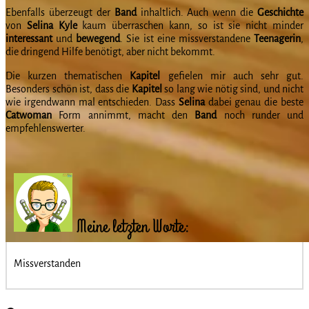
Ebenfalls überzeugt der
Band
inhaltlich. Auch wenn die
Geschichte
von
Selina
Kyle
kaum überraschen kann, so ist sie nicht minder
interessant
und
bewegend
. Sie ist eine missverstandene
Teenagerin
,
die dringend Hilfe benötigt, aber nicht bekommt.
Die kurzen thematischen
Kapitel
gefielen mir auch sehr gut.
Besonders schön ist, dass die
Kapitel
so lang wie nötig sind, und nicht
wie irgendwann mal entschieden. Dass
Selina
dabei genau die beste
Catwoman
Form annimmt, macht den
Band
noch runder und
empfehlenswerter.
Meine letzten Worte:
Missverstanden