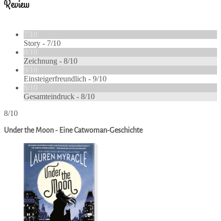
Review
7/10
Story -
7/10
8/10
Zeichnung -
8/10
9/10
Einsteigerfreundlich -
9/10
8/10
Gesamteindruck -
8/10
8/10
Under the Moon - Eine Catwoman-Geschichte