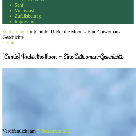
Senf
Vinciscast
Zufallsbeitrag
Impressum
Start
»
Comic
»
[Comic] Under the Moon – Eine Catwoman-
Geschichte
Comic
[Comic] Under the Moon – Eine Catwoman-Geschichte
Veröffentlicht am
7. Dezember 2021