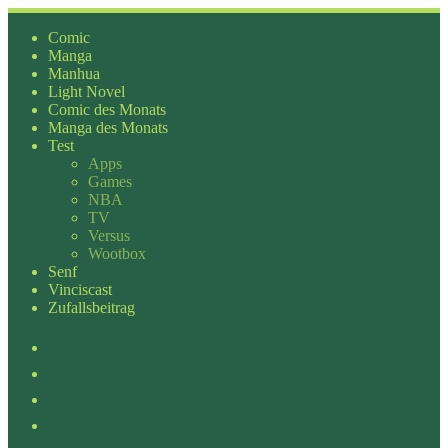
Zum
Inhalt
Comic
springen
Manga
Manhua
Light Novel
Comic des Monats
Manga des Monats
Test
Apps
Games
NBA
TV
Versus
Wootbox
Senf
Vinciscast
Zufallsbeitrag