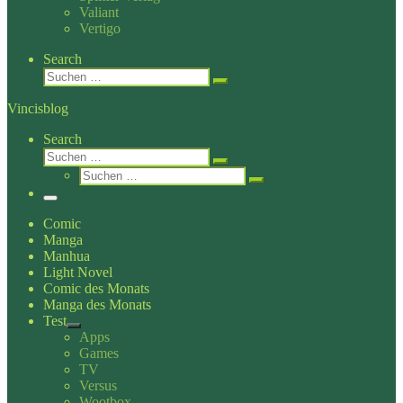
Valiant
Vertigo
Search
Suche
Suchen …
Vincisblog
Search
Suche
Suchen …
Suche
Suchen …
Menü
Comic
Manga
Manhua
Light Novel
Comic des Monats
Manga des Monats
Test
Apps
Games
TV
Versus
Wootbox