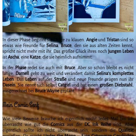
In dieser Phase beginnt sie Dinge zu klauen.
Angie
und
Tristan
sind so
etwas wie Freunde für
Selina
.
Bruce
, den sie aus alten Zeiten kennt,
spricht nicht mehr mit ihr. Das größte Glück ihres noch
jungen
Leben
ist
Ascha
, eine
Katze
, die sie heimlich aufnimmt.
In der
Phase
redet sie auch mit
Bruce
. Aber so schön bleibt es nicht
lange.
Darnell
geht zu weit und verändert damit
Selina’s komplettes
Leben
. Das
Leben
auf der
Straße
und neue Freunde prägen nun ihr
Dasein
. Sie nennt sich selbst
Catgirl
und hat einen
großen
Diebstahl
,
ausgerechnet bei
Bruce
Wayne
geplant.
Mein Comic Senf
Wie viele Beweise brauche ich eigentlich noch? Jedes Mal bin ich
überrascht wie gut die
Comics
aus der
DC Ink Reihe
sind. Aber
eigentlich sollte ich nicht überrascht sein, sondern die
Qualität
genießen. Da macht
Under the Moon – Eine Catwoman-Geschichte