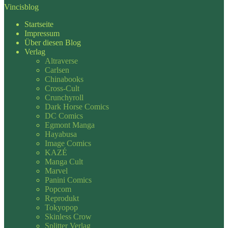
Vincisblog
Startseite
Impressum
Über diesen Blog
Verlag
Altraverse
Carlsen
Chinabooks
Cross-Cult
Crunchyroll
Dark Horse Comics
DC Comics
Egmont Manga
Hayabusa
Image Comics
KAZÉ
Manga Cult
Marvel
Panini Comics
Popcom
Reprodukt
Tokyopop
Skinless Crow
Splitter Verlag