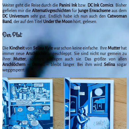
Weiter geht die Reise durch die
Panini Ink
bzw.
DC Ink Comics
. Bisher
gefielen mir die
Alternativgeschichten
für
junge
Erwachsene
aus dem
DC Universum
sehr gut. Endlich habe ich nun auch den
Catwoman
Band
, der auf den Titel
Under the Moon
hört, gelesen.
Der Plot
Die
Kindheit
von
Selina
Kyle
war schon keine einfache. Ihre
Mutter
hat
immer neue
Arschlöcher
angeschleppt. Sie sind nicht nur gemein zu
ihrer
Mutter
, sondern schlagen auch sie. Das größte von allen
Arschlöchern
–
Dernell
– bleibt länger. Bei ihm wird
Selina
sogar
weggesperrt.