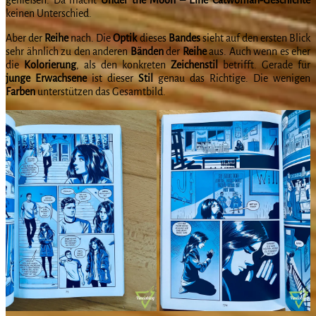
keinen Unterschied.
Aber der
Reihe
nach. Die
Optik
dieses
Bandes
sieht auf den ersten Blick
sehr ähnlich zu den anderen
Bänden
der
Reihe
aus. Auch wenn es eher
die
Kolorierung
, als den konkreten
Zeichenstil
betrifft. Gerade für
junge
Erwachsene
ist dieser
Stil
genau das Richtige. Die wenigen
Farben
unterstützen das Gesamtbild.