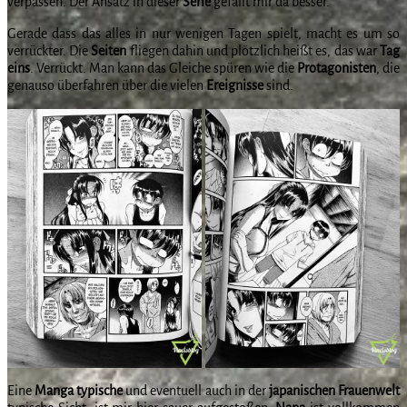
verpassen. Der Ansatz in dieser
Serie
gefällt mir da besser.
Gerade dass das alles in nur wenigen Tagen spielt, macht es um so
verrückter. Die
Seiten
fliegen dahin und plötzlich heißt es, das war
Tag
eins
. Verrückt. Man kann das Gleiche spüren wie die
Protagonisten
, die
genauso überfahren über die vielen
Ereignisse
sind.
Eine
Manga
typische
und eventuell auch in der
japanischen
Frauenwelt