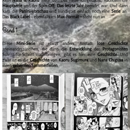
Kein
Nana & Kaoru
mehr 😢. Das hatte ich gedacht, nachdem die
Hauptserie
und der
Spin-Off: Das letzte Jahr
beendet war. Und dann
kam die
Panini-Vorschau
und kündigtet einfach noch eine
Serie
an.
Das
Black
Label
– ebenfalls im
Max-Format –
steht nun an.
Band 1
Diese
Mini-Serie
ist etwas anders. Anstatt
lose
Geschichte
aneinanderzureihen, die dann die
Entwicklung
der
Protagonisten
Schritt-für-Schritt voranbringen, gibt es hier eine
Geschichte
. Und
zwar ist es die
Geschichte
von
Kaoru
Sugimura
und
Nana
Chigusa
in
ihren
geheimen
Sommerferien
.