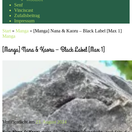
Senf
Vinciscast
Zufallsbeitrag
Impressum
Start
»
Manga
»
[Manga] Nana & Kaoru – Black Label [Max 1]
Manga
[Manga] Nana & Kaoru – Black Label [Max 1]
Veröffentlicht am
23. August 2024