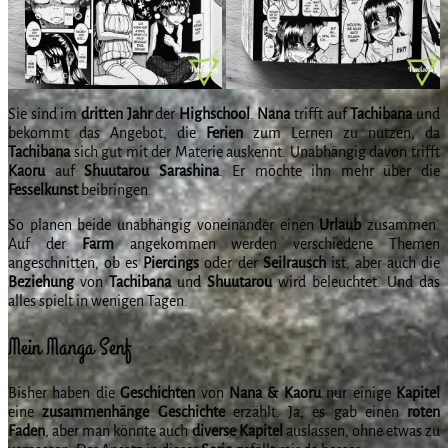
Sie sind im
dritten
Jahr
der
Highschool
.
Nana
trifft auf
Tachibana
und
bekommt das Angebot, die
Ferien
zum Lernen zu nutzen, da
Tachibana
sich gut mit der Materie auskennt. Unabhängig davon trifft
Kaoru
auf
Shuutarou
Sarashina
. Er möchte ihn mehr über die
Fesselkunst
beibringen.
So planen beide unabhängig voneinander einen
Urlaub
zusammen.
Auf der
Farm
angekommen werden verschiedene Themen
angeschnitten, ob es
Piercings
oder der
Seilrausch
ist, aber auch die
Beziehung
von
Tachibana
und
Shuutarou
wird beleuchtet. Und das
alles spielt in wenigen Tagen.
Mein Manga Senf
Bisher haben die
Geschichten
von
Nana & Kaoru
nur einige
Kapitel
eine
zusammenhänge
Geschichte
erzählt. Ja, es gab einen
roten
Faden
, aber man könnte auch
diverse
Kapitel
auslassen, ohne etwas zu