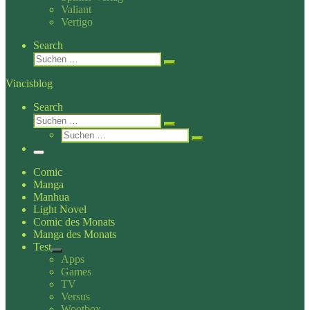
Valiant
Vertigo
Search
Suche
Suchen …
Vincisblog
Search
Suche
Suchen …
Suche
Suchen …
Menü
Comic
Manga
Manhua
Light Novel
Comic des Monats
Manga des Monats
Test
Apps
Games
TV
Versus
Wootbox