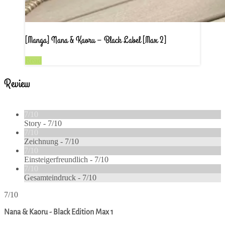
[Manga] Nana & Kaoru – Black Label [Max 2]
Read
Review
7/10
Story -
7/10
7/10
Zeichnung -
7/10
7/10
Einsteigerfreundlich -
7/10
7/10
Gesamteindruck -
7/10
7/10
Nana & Kaoru - Black Edition Max 1