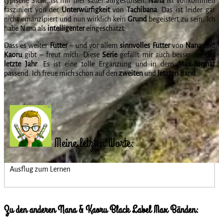
typische Sicht, ist mir hier sauer aufgestoßen.
Nana
ist vollkommen
fasziniert von der
Unterwürfigkeit
von
Tachibana
. Das ist leider gar
nicht emanzipiert und nun wirklich kein
Grund
begeistert zu sein. Ich
habe Nana als
intelligenter
eingeschätzt.
Dass es weiter
Futter
– und vor allem
sinnvolles
Futter
von
Nana
und
Kaoru
gibt – freut mich. Diese
Serie
gefällt mir auch besser als
das
letzte Jahr
. Es ist eine tolle Ergänzung und in dem
Max-Format
passend. Ich freue mich schon auf den
zweiten
und
letzten
Band
.
Meine letzten Worte:
Ausflug zum Lernen
Zu den anderen Nana & Kaoru Black Label Max Bänden: