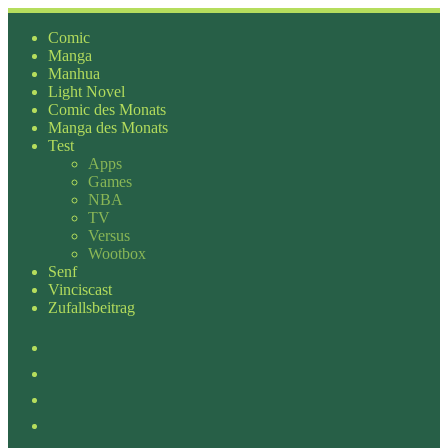
Zum
Inhalt
Comic
springen
Manga
Manhua
Light Novel
Comic des Monats
Manga des Monats
Test
Apps
Games
NBA
TV
Versus
Wootbox
Senf
Vinciscast
Zufallsbeitrag