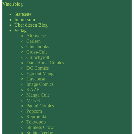
Vincisblog
Startseite
Impressum
Über diesen Blog
Verlag
Altraverse
Carlsen
Chinabooks
Cross-Cult
Crunchyroll
Dark Horse Comics
DC Comics
Egmont Manga
Hayabusa
Image Comics
KAZÉ
Manga Cult
Marvel
Panini Comics
Popcom
Reprodukt
Tokyopop
Skinless Crow
Splitter Verlag