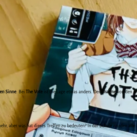
ven Sinne
. Bei
The Vote
ist die Lage etwas anders. Der
Charme
von den
e
hr, aber was hat dieses Treffen zu bedeuten? In der
Schule
wurden alle