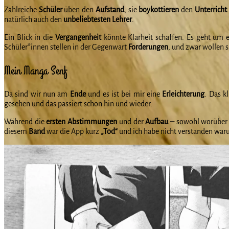
Zahlreiche
Schüler
üben den
Aufstand
, sie
boykottieren
den
Unterricht
natürlich auch den
unbeliebtesten Lehrer
.
Ein Blick in die
Vergangenheit
könnte Klarheit schaffen. Es geht um 
Schüler*innen stellen in der Gegenwart
Forderungen
, und zwar wollen 
Mein Manga Senf
Da sind wir nun am
Ende
und es ist bei mir eine
Erleichterung
. Das k
gesehen und das passiert schon hin und wieder.
Während die
ersten Abstimmungen
und der
Aufbau –
sowohl worüber a
diesem
Band
war die App kurz
„Tod“
und ich habe nicht verstanden war