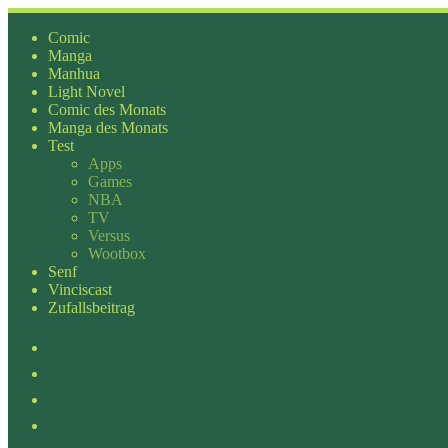
Zum
Inhalt
Comic
springen
Manga
Manhua
Light Novel
Comic des Monats
Manga des Monats
Test
Apps
Games
NBA
TV
Versus
Wootbox
Senf
Vinciscast
Zufallsbeitrag