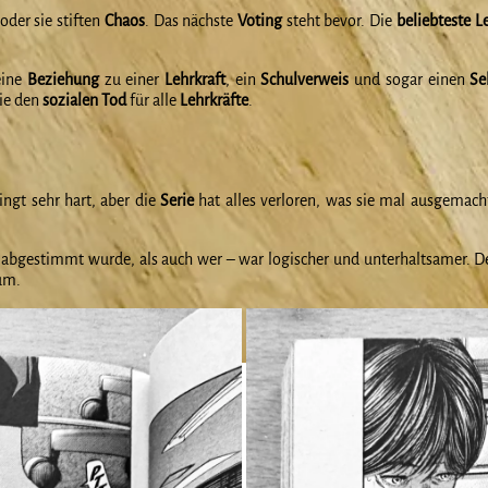
oder sie stiften
Chaos
. Das nächste
Voting
steht bevor. Die
beliebteste L
eine
Beziehung
zu einer
Lehrkraft
, ein
Schulverweis
und sogar einen
Se
sie den
sozialen Tod
für alle
Lehrkräfte
.
lingt sehr hart, aber die
Serie
hat alles verloren, was sie mal ausgemach
bgestimmt wurde, als auch wer – war logischer und unterhaltsamer. D
um.