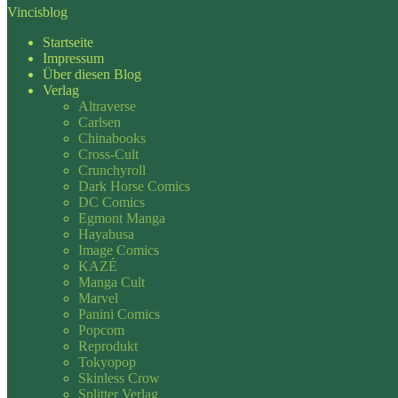
Vincisblog
Startseite
Impressum
Über diesen Blog
Verlag
Altraverse
Carlsen
Chinabooks
Cross-Cult
Crunchyroll
Dark Horse Comics
DC Comics
Egmont Manga
Hayabusa
Image Comics
KAZÉ
Manga Cult
Marvel
Panini Comics
Popcom
Reprodukt
Tokyopop
Skinless Crow
Splitter Verlag