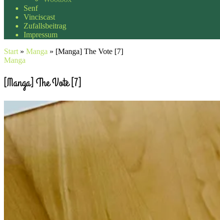
Senf
Vinciscast
Zufallsbeitrag
Impressum
Start
»
Manga
»
[Manga] The Vote [7]
Manga
[Manga] The Vote [7]