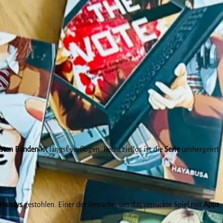
rsten Bänden
ist längst verflogen. Recht ziellos ist die
Serie
umhergeirrt
Handys
gestohlen. Einer der Versuche, um das verrückte Spiel mit
Apps