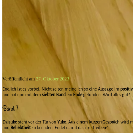
Veröffentlicht am
27. Oktober 2023
Endlich ist es vorbei. Nicht selten meine ich so eine Aussage im
positi
und hat nun mit dem
siebten Band
ein
Ende
gefunden. Wird alles gut?
Band 7
Daisuke
steht vor der Tür von
Yuko
. Aus einem
kurzen Gespräch
wird me
und
Beliebtheit
zu beenden. Endet damit das irre Treiben?