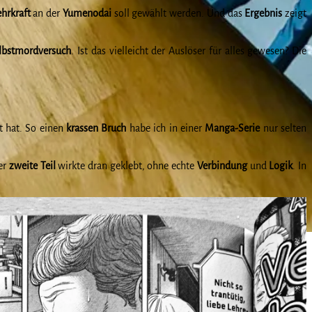
ehrkraft
an der
Yumenodai
soll gewählt werden. Und das
Ergebnis
zeigt
lbstmordversuch
. Ist das vielleicht der Auslöser für alles gewesen? Die
t hat. So einen
krassen Bruch
habe ich in einer
Manga-Serie
nur selten
er
zweite Teil
wirkte dran geklebt, ohne echte
Verbindung
und
Logik
. In