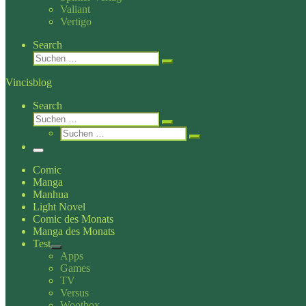
Valiant
Vertigo
Search
Suche
Suchen …
Vincisblog
Search
Suche
Suchen …
Suche
Suchen …
Menü
Comic
Manga
Manhua
Light Novel
Comic des Monats
Manga des Monats
Test
Apps
Games
TV
Versus
Wootbox