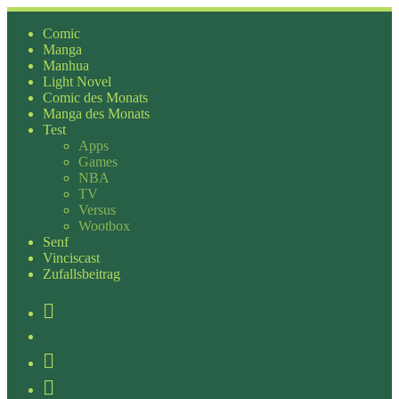
Zum
Inhalt
Comic
springen
Manga
Manhua
Light Novel
Comic des Monats
Manga des Monats
Test
Apps
Games
NBA
TV
Versus
Wootbox
Senf
Vinciscast
Zufallsbeitrag