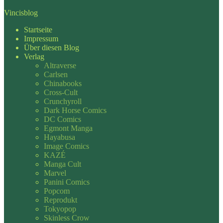
Vincisblog
Startseite
Impressum
Über diesen Blog
Verlag
Altraverse
Carlsen
Chinabooks
Cross-Cult
Crunchyroll
Dark Horse Comics
DC Comics
Egmont Manga
Hayabusa
Image Comics
KAZÉ
Manga Cult
Marvel
Panini Comics
Popcom
Reprodukt
Tokyopop
Skinless Crow