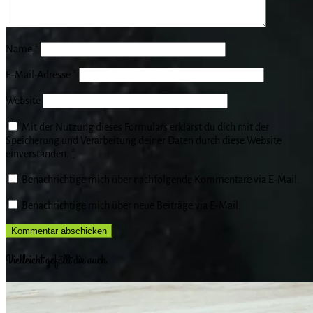
Name
*
E-Mail-Adresse
*
Website
Mit der Nutzung dieses Formulars erklärst du dich mit der
Speicherung und Verarbeitung deiner Daten durch diese Website
einverstanden.
*
Benachrichtige mich über nachfolgende Kommentare via E-Mail.
Benachrichtige mich über neue Beiträge via E-Mail.
Vielleicht gefällt dir auch