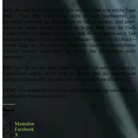
Huch, wir sind beim Senf und es gibt ein Fazit? Wer eine solche Frage
stellt – Fluch oder Segen – der sollte sie auch beantworten. Ich
persönlich verwende das Smartphone im Urlaub seltener, und somit
dienen die obigen Punkte für mich als Segen. Aber viele der Fluch
Punkte treffen auf andere Urlauber zu, was mich hingegen nervt. Der
Smartphone Wahn nimmt aber auch Zuhause – also nicht im Urlaub –
skurrile Züge an. Also warum sollten die Leute die Smartphones
zuhause exzessiv verwenden, im Urlaub das Smartphone nicht
verwenden?
Mein Fazit ist wie die eines jeden Süchtigen: Ich weiß die Sucht zu
kontrollieren und es ist für mich ein Segen, aber die anderen sind
süchtig und lassen sich ihr Leben von dem Smartphone diktieren. 🙂
[SENF]: Eine Kategorie um meine persönliche Meinung oder Eindruck
zu aktuellen Themen kund zu tun.
Teilen mit:
Mastodon
Facebook
X