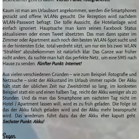
Kaum ist man am Urlaubsort angekommen, werden die Smartphones
gezückt und offene WLANs gesucht. Die Rezeption wird nachdem
WLAN-Passwort befragt. Die tolle Aussicht, die Hotelanlage wird
einfach ignoriert. Hauptsache man kann seinen Facebook Status
aktualisieren oder einen Tweet absetzten. Das man dann später im
Zimmer oder Apartment auch noch den besten WLAN-Spot sucht und
in der hintersten Ecke, total verdreht sitzt, um nur ein bis zwei WLAN
“Strahlen” abzubekommen ist natürlich klar. Das Ganze war früher
nicht anders, da suchte man halt das perfekte Netz, um eine SMS nach
Hause zu senden.
Fünfter Punkt: Internet!
Aus vielen verschiedenen Gründen – wie zum Beispiel: Fotografie und
Netzsuche – sinkt der Akkustand im Urlaub immer rapide. Der Akku
hält statt der üblichen Zeit nur Zweitdrittel so lang, im konkreten
Beispiel statt ein und einen halben Tag, reicht der Akku weniger als 20
Stunden. Und da man das Smartphone am nächsten Tag nicht im
Hotel / Apartment lassen will, wird es zu früh geladen. Die Folge ist
das der Akku falsch geladen wird und der Akku mehr beansprucht
wird. Das wiederum führt dazu das der Akku eher kaputt geht.
Sechster Punkt: Akku!
Segen