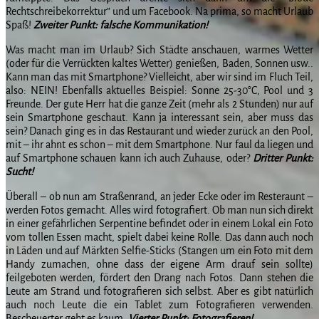
Rechtschreibekorrektur” und um Facebook. Na prima, so macht Urlaub
Spaß!
Zweiter Punkt: falsche Kommunikation!
Was macht man im Urlaub? Sich Städte anschauen, warmes Wetter
(oder für die Verrückten kaltes Wetter) genießen, Baden, Sonnen usw..
Kann man das mit Smartphone? Vielleicht, aber wir sind im Fluch Teil,
also: NEIN! Ebenfalls aktuelles Beispiel: Sonne 25-30°C, Pool und 3
Freunde. Der gute Herr hat die ganze Zeit (mehr als 2 Stunden) nur auf
sein Smartphone geschaut. Kann ja interessant sein, aber muss das
sein? Danach ging es in das Restaurant und wieder zurück an den Pool,
mit – ihr ahnt es schon – mit dem Smartphone. Nur faul da liegen und
auf Smartphone schauen kann ich auch Zuhause, oder?
Dritter Punkt:
Sucht!
Überall – ob nun am Straßenrand, an jeder Ecke oder im Resteraunt –
werden Fotos gemacht. Alles wird fotografiert. Ob man nun sich direkt
in einer gefährlichen Serpentine befindet oder in einem Lokal ein Foto
vom tollen Essen macht, spielt dabei keine Rolle. Das dann auch noch
in Läden und auf Märkten Selfie-Sticks (Stangen um ein Foto mit dem
Handy zumachen, ohne dass der eigene Arm drauf sein sollte)
feilgeboten werden, fördert den Drang nach Fotos. Dann stehen die
Leute am Strand und fotografieren sich selbst. Aber es gibt natürlich
auch noch Leute die ein Tablet zum Fotografieren verwenden.
Bescheuerter geht es kaum.
Vierter Punkt: Fotografieren!