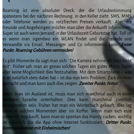
Roaming ist eine absoluter Dreck, der die Urlaubsstimmung
spätestens bei der nächsten Rechnung, in den Keller zieht. SMS, MMS
oder Telefonie werden zu rotzfrechen Preisen verkauft. Aber die
Freunde und Angehörigen möchte man über die Ankunft informieren.
Super ist auch wenn jemand in der Urlaubszeit Geburtstag hat. Toll ist
es wenn man irgendwo ein WLAN findet und die Freunde und
Verwandte via Email, Messanger und Co informieren kann.
Erster
Punkt: Roaming Gebühren vermeiden!
Es gibt Momente da sagt man sich: “Die Kamera nehme ich jetzt nicht
mit”. Früher sah man an genau solchen Tagen ein gutes Motiv, hatte
aber keine Möglichkeit dies festzuhalten. Mit dem Smartphone – was
man natürlich stets dabei hat – ist das nun kein Problem. Zack ein Foto
gemacht und man kann auch dies zeigen.
Zweiter Punkt: Fotos!
Wenn man im Ausland ist, muss man sich manchmal auch in einer
fremden Sprache unterhalten. Dies kann manchmal ziemlich
unangenehm sein. Früher hat man ein Wörterbuch gekauft, dies lag
dann in solchen Momenten aber im Koffer. Wenn man sich eine
passende App kauft, kann man so spontan das Handy zücken, wichtig
ist natürlich das die App ohne Internet funktioniert.
Dritter Punkt:
Kommunikation mit Einheimischen!