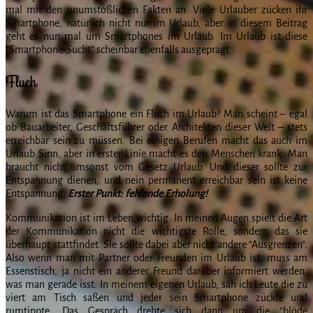
mal mit den unumstößlichen Fakten an. Viele Urlauber zücken ihr
Smartphone, natürlich nicht nur im Urlaub, aber in diesem Beitrag
geht es nun mal um Smartphones im Urlaub. Im Urlaub ist diese
“Smartphone-Sucht” scheinbar ebenfalls ausgeprägt.
Fluch
Warum ist das Smartphone ein Fluch im Urlaub? Man scheint – egal
ob Bauarbeiter, Geschäftsführer oder Architekten dieser Welt – stets
erreichbar sein zu müssen. Bei einigen Berufen macht das auch im
Urlaub Sinn, aber in erster Linie macht es den Menschen krank. Man
braucht nicht umsonst vom Gesetz Urlaub. Und dieser sollte zur
Entspannung dienen, und nein permanent erreichbar sein ist keine
Entspannung.
Erster Punkt: fehlende Erholung!
Kommunikation ist im Leben wichtig. In meinen Augen spielt die Art
der Kommunikation nicht die wichtigste Rolle, sondern das sie
überhaupt stattfindet. Sie sollte dabei aber nicht andere “Ausgrenzen”.
Also wenn man mit Partner oder Freunden im Urlaub ist, muss am
Essenstisch, ja nicht ein anderer Freund darüber informiert werden,
was man gerade isst. In meinem eigenen Urlaub, sah ich Leute die zu
viert am Tisch saßen und jeder sein Smartphone zückte und
rumtippte. Das Gespräch drehte sich dann um die “blöde