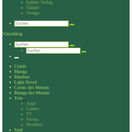
Splitter Verlag
Valiant
Vertigo
Search
Suche
Suchen …
Vincisblog
Search
Suche
Suchen …
Suche
Suchen …
Menü
Comic
Manga
Manhua
Light Novel
Comic des Monats
Manga des Monats
Test
Apps
Games
TV
Versus
Wootbox
Senf