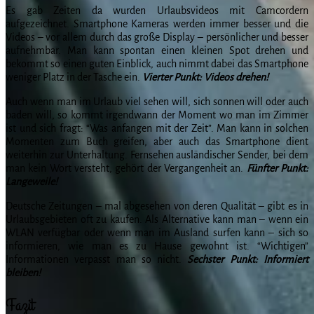
Es gab Zeiten da wurden Urlaubsvideos mit Camcordern
aufgezeichnet. Smartphone Kameras werden immer besser und die
Videos – vor allem durch das große Display – persönlicher und besser
aufnehmbar. Man kann spontan einen kleinen Spot drehen und
bekommt so einen guten Einblick, auch nimmt dabei das Smartphone
weniger Platz in der Tasche ein.
Vierter Punkt: Videos drehen!
Auch wenn man im Urlaub viel sehen will, sich sonnen will oder auch
baden will, so kommt irgendwann der Moment wo man im Zimmer
ist und sich fragt: “Was anfangen mit der Zeit”. Man kann in solchen
Momenten zum Buch greifen, aber auch das Smartphone dient
weiterhin zur Unterhaltung. Fernsehen ausländischer Sender, bei dem
man kein Wort versteht, gehört der Vergangenheit an.
Fünfter Punkt:
Langeweile!
Deutsche Zeitungen – mal abgesehen von deren Qualität – gibt es in
Urlaubsgebieten oft zu kaufen. Als Alternative kann man – wenn ein
WLAN verfügbar oder wenn man im Ausland surfen kann – sich so
informieren, wie man es zu Hause gewohnt ist. “Wichtigen”
Informationen verpasst man so nicht.
Sechster Punkt: Informiert
bleiben!
Fazit