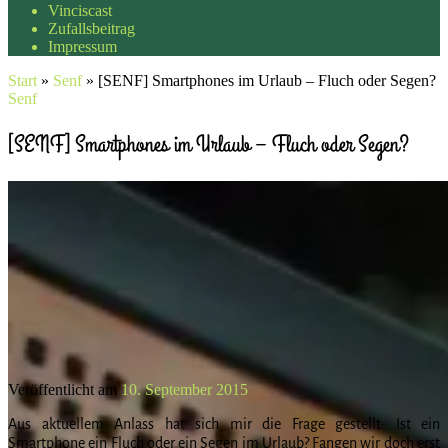
Vinciscast
Zufallsbeitrag
Impressum
Start
»
Senf
»
[SENF] Smartphones im Urlaub – Fluch oder Segen?
Senf
[SENF] Smartphones im Urlaub – Fluch oder Segen?
Veröffentlicht am
10. September 2015
Aus aktuellem Anlass hat sich mir die Frage gestellt: Ist ein
Smartphone ein Fluch oder ein Segen im Urlaub? Fangen wir doch erst