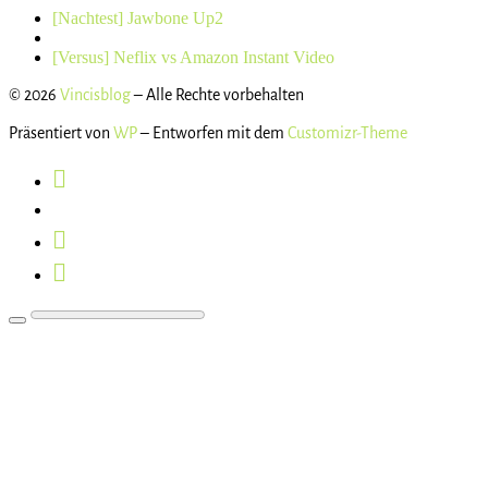
Beitragsnavigation
Vorheriger
[Nachtest] Jawbone Up2
Beitrag
Zurück
zur
Nächster
[Versus] Neflix vs Amazon Instant Video
Beitragsliste
Beitrag
© 2026
Vincisblog
– Alle Rechte vorbehalten
Präsentiert von
WP
– Entworfen mit dem
Customizr-Theme