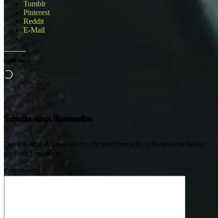
Tumblr
Pinterest
Reddit
E-Mail
Gefällt mir:
Wird
geladen …
Schreibe einen Kommentar
Deine E-Mail-Adresse wird nicht veröffentlicht.
Erforderliche Felder
sind mit
*
markiert
Kommentar
*