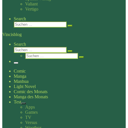
Valiant
Vertigo
Search
Suche
Suchen …
Vincisblog
Search
Suche
Suchen …
Suche
Suchen …
Menü
Comic
Manga
Manhua
Light Novel
Comic des Monats
Manga des Monats
Test
Apps
Games
TV
Versus
Wootbox