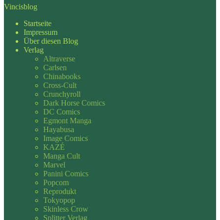
Vincisblog
Startseite
Impressum
Über diesen Blog
Verlag
Altraverse
Carlsen
Chinabooks
Cross-Cult
Crunchyroll
Dark Horse Comics
DC Comics
Egmont Manga
Hayabusa
Image Comics
KAZÉ
Manga Cult
Marvel
Panini Comics
Popcom
Reprodukt
Tokyopop
Skinless Crow
Splitter Verlag