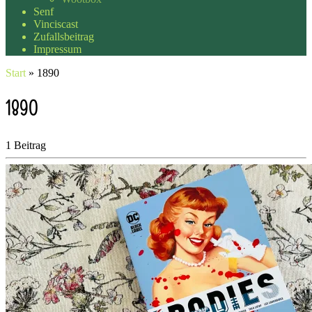
Senf
Vinciscast
Zufallsbeitrag
Impressum
Start
»
1890
1890
1 Beitrag