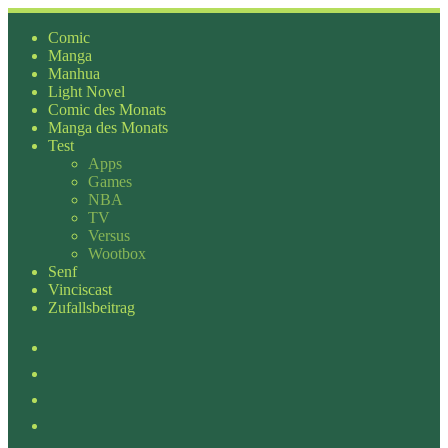
Zum
Inhalt
Comic
springen
Manga
Manhua
Light Novel
Comic des Monats
Manga des Monats
Test
Apps
Games
NBA
TV
Versus
Wootbox
Senf
Vinciscast
Zufallsbeitrag