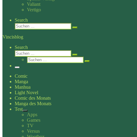
Valiant
Vertigo
Search
Suche
Suchen …
Vincisblog
Search
Suche
Suchen …
Suche
Suchen …
Menü
Comic
Manga
Manhua
Light Novel
Comic des Monats
Manga des Monats
Test
Apps
Games
TV
Versus
Wootbox