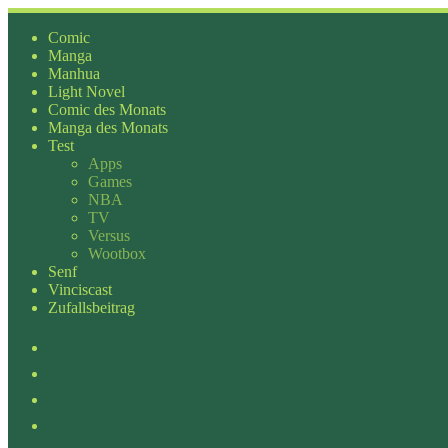
Zum
Inhalt
Comic
springen
Manga
Manhua
Light Novel
Comic des Monats
Manga des Monats
Test
Apps
Games
NBA
TV
Versus
Wootbox
Senf
Vinciscast
Zufallsbeitrag