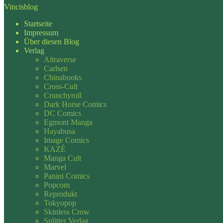
Vincisblog
Startseite
Impressum
Über diesen Blog
Verlag
Altraverse
Carlsen
Chinabooks
Cross-Cult
Crunchyroll
Dark Horse Comics
DC Comics
Egmont Manga
Hayabusa
Image Comics
KAZÉ
Manga Cult
Marvel
Panini Comics
Popcom
Reprodukt
Tokyopop
Skinless Crow
Splitter Verlag