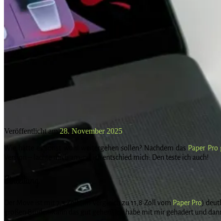
Veröffentlicht am
28. November 2025
Wie hätte es sonst wohl weitergehen sollen? Nachdem das
Paper Pro 
Version – lachte mich an und ich entschied mich: Den teste ich auch!
Einleitung
Der Move ist mit 7,3 Zoll (im Vergleich zu 11,8 Zoll vom
Paper Pro
) deut
großen Bruder. Kann das gut gehen? Ich habe mit mir gehadert und dann