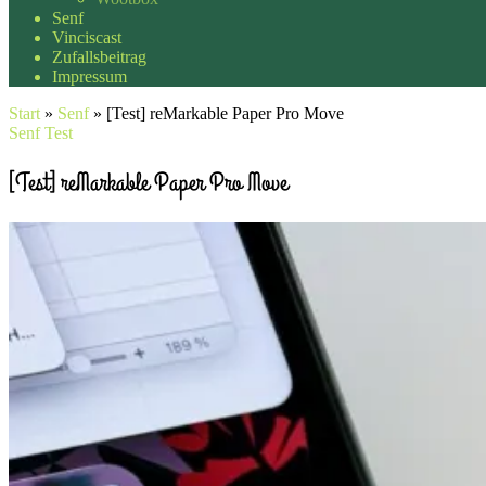
Senf
Vinciscast
Zufallsbeitrag
Impressum
Start
»
Senf
»
[Test] reMarkable Paper Pro Move
Senf
Test
[Test] reMarkable Paper Pro Move