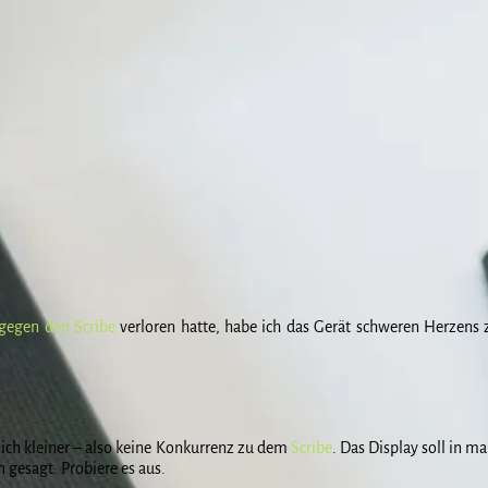
gegen den Scribe
verloren hatte, habe ich das Gerät schweren Herzens 
lich kleiner – also keine Konkurrenz zu dem
Scribe
. Das Display soll in m
 gesagt: Probiere es aus.