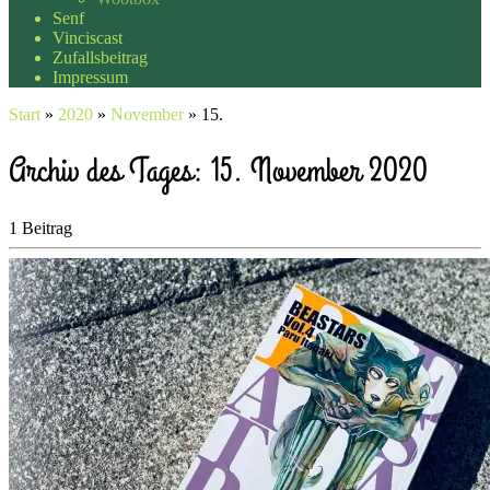
Senf
Vinciscast
Zufallsbeitrag
Impressum
Start
»
2020
»
November
»
15.
Archiv des Tages:
15. November 2020
1 Beitrag