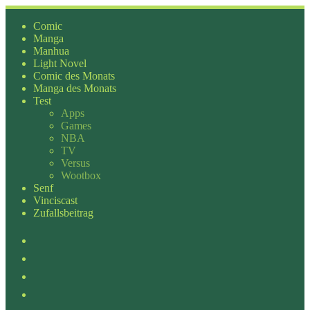
Zum
Inhalt
Comic
springen
Manga
Manhua
Light Novel
Comic des Monats
Manga des Monats
Test
Apps
Games
NBA
TV
Versus
Wootbox
Senf
Vinciscast
Zufallsbeitrag