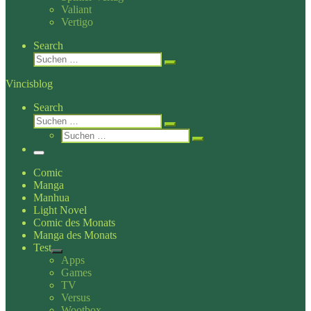
Valiant
Vertigo
Search
Suche
Suchen …
Vincisblog
Search
Suche
Suchen …
Suche
Suchen …
Menü
Comic
Manga
Manhua
Light Novel
Comic des Monats
Manga des Monats
Test
Apps
Games
TV
Versus
Wootbox