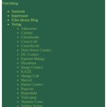
Vincisblog
Startseite
Impressum
Über diesen Blog
Verlag
Altraverse
Carlsen
Chinabooks
Cross-Cult
Crunchyroll
Dark Horse Comics
DC Comics
Egmont Manga
Hayabusa
Image Comics
KAZÉ
Manga Cult
Marvel
Panini Comics
Popcom
Reprodukt
Tokyopop
Skinless Crow
Splitter Verlag