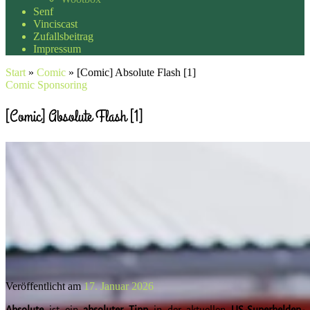
Senf
Vinciscast
Zufallsbeitrag
Impressum
Start
»
Comic
»
[Comic] Absolute Flash [1]
Comic
Sponsoring
[Comic] Absolute Flash [1]
Veröffentlicht am
17. Januar 2026
Absolute
ist ein
absoluter
Tipp
in der aktuellen
US-Superhelden-