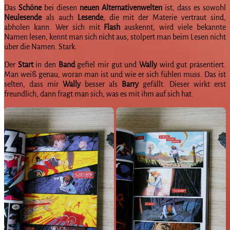
Das
Schöne
bei diesen
neuen
Alternativenwelten
ist, dass es sowohl
Neulesende
als auch
Lesende
, die mit der Materie vertraut sind,
abholen kann. Wer sich mit
Flash
auskennt, wird viele bekannte
Namen lesen, kennt man sich nicht aus, stolpert man beim Lesen nicht
über die Namen. Stark.
Der
Start
in den
Band
gefiel mir gut und
Wally
wird gut präsentiert.
Man weiß genau, woran man ist und wie er sich fühlen muss. Das ist
selten, dass mir
Wally
besser als
Barry
gefällt. Dieser wirkt erst
freundlich, dann fragt man sich, was es mit ihm auf sich hat.