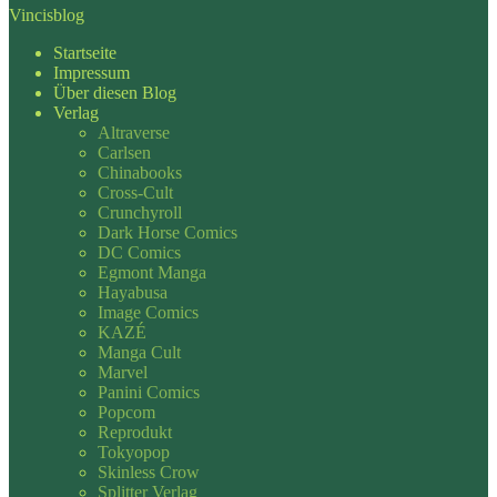
Vincisblog
Startseite
Impressum
Über diesen Blog
Verlag
Altraverse
Carlsen
Chinabooks
Cross-Cult
Crunchyroll
Dark Horse Comics
DC Comics
Egmont Manga
Hayabusa
Image Comics
KAZÉ
Manga Cult
Marvel
Panini Comics
Popcom
Reprodukt
Tokyopop
Skinless Crow
Splitter Verlag