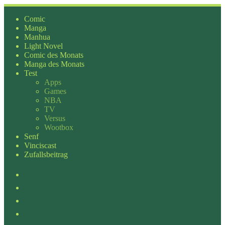
Zum
Inhalt
Comic
springen
Manga
Manhua
Light Novel
Comic des Monats
Manga des Monats
Test
Apps
Games
NBA
TV
Versus
Wootbox
Senf
Vinciscast
Zufallsbeitrag