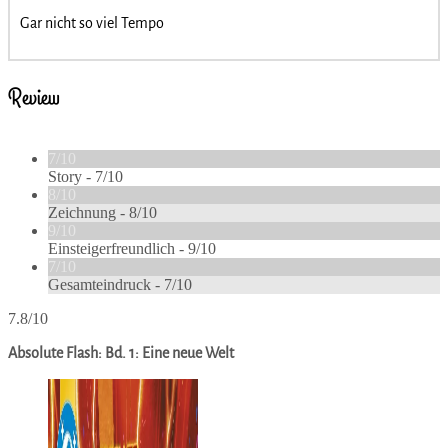
Gar nicht so viel Tempo
Review
7/10
Story -
7/10
8/10
Zeichnung -
8/10
9/10
Einsteigerfreundlich -
9/10
7/10
Gesamteindruck -
7/10
7.8/10
Absolute Flash: Bd. 1: Eine neue Welt