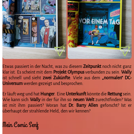
Etwas passiert in der Nacht, was zu diesem
Zeitpunkt
noch nicht ganz
klar ist. Es scheint mit dem
Projekt
Olympus
verbunden zu sein.
Wally
ist schnell und sieht
zwei
Zukünfte
. Viele aus dem
„normalen“ DC-
Universum
werden gezeigt und besprochen.
Er läuft weg und hat
Hunger
. Eine
Unterkunft
könnte die
Rettung
sein.
Wie kann sich
Wally
in der für ihn so
neuen
Welt
zurechtfinden? Was
ist mit ihm passiert? Woran hat
Dr. Barry Allen
geforscht? Ist er
überhaupt der strahlende Held, den wir kennen?
Mein Comic Senf