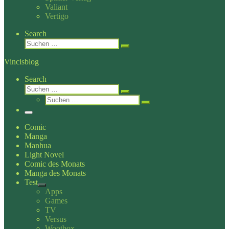
Valiant
Vertigo
Search
Suche
Suchen …
Vincisblog
Search
Suche
Suchen …
Suche
Suchen …
Menü
Comic
Manga
Manhua
Light Novel
Comic des Monats
Manga des Monats
Test
Apps
Games
TV
Versus
Wootbox