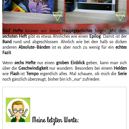
Fünf
Hefte
können wir dieser
Hauptgeschichte
folgen. Mit dem
sechsten
Heft
gibt es etwas Ähnliches wie einen
Epilog
. Damit ist der
Band
rund und abgeschlossen. Ähnlich wie bei den halb so dicken
anderen
Absolute
–
Bänden
ist es aber noch zu wenig für ein
echtes
Fazit
.
Wenn
sechs
Hefte
nur einen
groben
Einblick
geben, kann man sich
über die
Geschwindigkeit
nur wundern. Besonders bei einem
Helden
wie
Flash
ist
Tempo
eigentlich alles. Mal schauen, ob mich die
Serie
noch gänzlich überzeugt, bisher bin ich „nur“ zufrieden.
Meine letzten Worte: