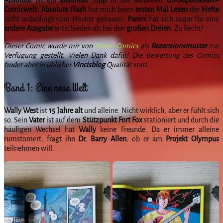
Comicwelt
.
Absolute
Flash
hat mich beim
ersten Mal Lesen
der
Hefte
nicht unbedingt vom Hocker gehauen.
Panini
hat sich sogar für eine
andere
Ausgabe
entschieden als bei den
großen
Dreien
. Zu Recht?
Dieser Comic wurde mir von
Panini Comics
als
Rezensionsmuster
zur
Verfügung gestellt. Vielen Dank dafür! Die Bewertung des Comics
findet aber in üblicher
Vincisblog
Qualität statt.
Band 1: Eine neue Welt
Wally
West
ist
15 Jahre alt
und alleine. Nicht wirklich, aber er fühlt sich
so. Sein
Vater
ist auf dem
Stützpunkt Fort Fox
stationiert und durch die
häufigen Wechsel hat
Wally
keine Freunde. Da er immer alleine
rumstomert, fragt ihn
Dr. Barry Allen
, ob er am
Projekt
Olympus
teilnehmen will.