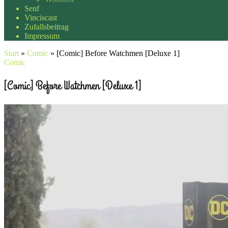
Senf
Vinciscast
Zufallsbeitrag
Impressum
Start
»
Comic
»
[Comic] Before Watchmen [Deluxe 1]
Comic
[Comic] Before Watchmen [Deluxe 1]