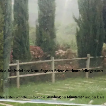
tickt, hat
Panini
eine
Neuauflage
der
Before Watchmen Reihe
gestartet.
hre ersten Schritte. Es folgt die
Gründung
der
Minutemen
und der klare