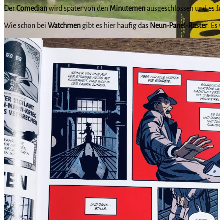
Der
Comedian
wird später von den
Minutemen
ausgeschlossen und es f
Wie schon bei
Watchmen
gibt es hier häufig das
Neun-Panel-Raster
. Es