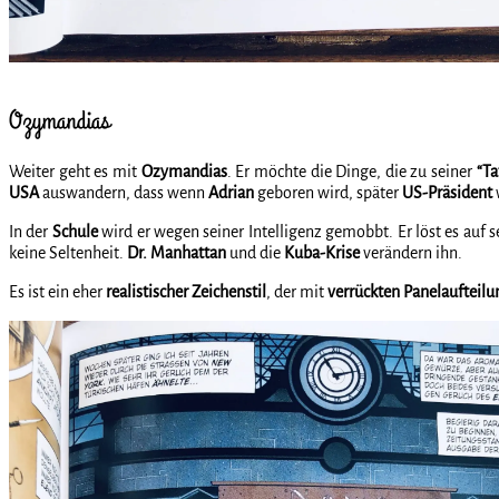
Ozymandias
Weiter geht es mit
Ozymandias
. Er möchte die Dinge, die zu seiner
“Ta
USA
auswandern, dass wenn
Adrian
geboren wird, später
US-Präsident
In der
Schule
wird er wegen seiner Intelligenz gemobbt. Er löst es auf 
keine Seltenheit.
Dr. Manhattan
und die
Kuba-Krise
verändern ihn.
Es ist ein eher
realistischer
Zeichenstil
, der mit
verrückten Panelaufteilu