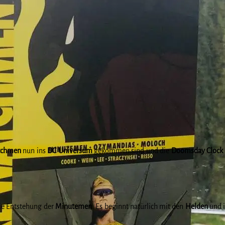
chmen
nun ins
DC Universum
gekommen sind und die
Doomsday Clock
ie Entstehung der
Minutemen
. Es beginnt natürlich mit den
Helden
und i