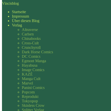
Vincisblog
Startseite
Impressum
Über diesen Blog
Verlag
Altraverse
Carlsen
Chinabooks
Cross-Cult
Crunchyroll
Dark Horse Comics
DC Comics
Egmont Manga
Hayabusa
Image Comics
KAZÉ
Manga Cult
Marvel
Panini Comics
Popcom
Reprodukt
Tokyopop
Skinless Crow
Splitter Verlag