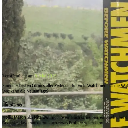
Veröffentlicht am
8. Mai 2019
Einer der
besten Comics aller Zeiten
ist für viele
Watchmen
. Da die
Wat
Was kann die
Neuauflage
?
Minutemen
Hollis Mason
aka
Nite Owl
möchte ein Buch schreiben, ein Buch über d
Gedanke, dass man damit auch etwas
Profit
erzielen kann.