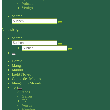
Valiant
Vertigo
Search
Suche
Suchen …
Vincisblog
Search
Suche
Suchen …
Suche
Suchen …
Menü
Comic
Manga
Manhua
Light Novel
Comic des Monats
Manga des Monats
Test
Apps
Games
TV
Versus
Wootbox