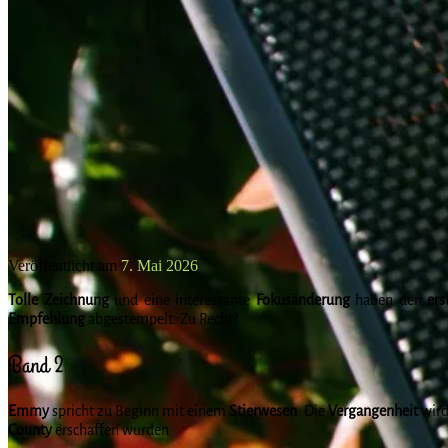
Veröffentlicht am
7. Mai 2026
Tolle
Zeichnung
und eine interessante
Fokusänderung
haben den
ers
Empfehlung
abgestempelt. Zu Recht?
Band 2
Emmy
spricht zu Beginn mit einem
Stierwesen
. Die
Vergangenheit
wird
County
erschaffen wurden.