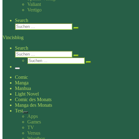
Valiant
Vertigo
Search
Suche
Suchen …
Vincisblog
Search
Suche
Suchen …
Suche
Suchen …
Menü
Comic
Manga
Manhua
Light Novel
Comic des Monats
Manga des Monats
Test
Apps
Games
TV
Versus
Wootbox