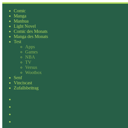
Zum
Inhalt
Comic
springen
Manga
Manhua
Light Novel
Comic des Monats
Manga des Monats
Test
Apps
Games
NBA
TV
Versus
Wootbox
Senf
Vinciscast
Zufallsbeitrag