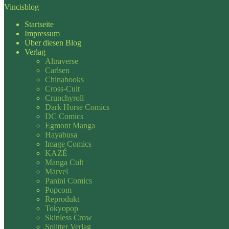
Vincisblog
Startseite
Impressum
Über diesen Blog
Verlag
Altraverse
Carlsen
Chinabooks
Cross-Cult
Crunchyroll
Dark Horse Comics
DC Comics
Egmont Manga
Hayabusa
Image Comics
KAZÉ
Manga Cult
Marvel
Panini Comics
Popcom
Reprodukt
Tokyopop
Skinless Crow
Splitter Verlag