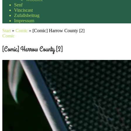
Senf
Vinciscast
Zufallsbeitrag
Impressum
Start
»
Comic
»
[Comic] Harrow County [2]
Comic
[Comic] Harrow County [2]