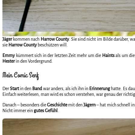
Jäger
kommen nach
Harrow
County
. Sie sind nicht im Bilde darüber, w
sie
Harrow
County
beschützen will.
Emmy
kümmert sich in der letzten Zeit mehr um die
Haints
als um di
Hester
in den Vordergrund.
Mein Comic Senf
Der
Start
in den
Band
war anders, als ich ihn in
Erinnerung
hatte. Es da
Einfach weiterlesen, man wird es schon verstehen, war genau der richti
Danach – besonders die
Geschichte
mit den
Jägern
– hat mich schnell i
Nicht immer ein
gutes
Gefühl
.