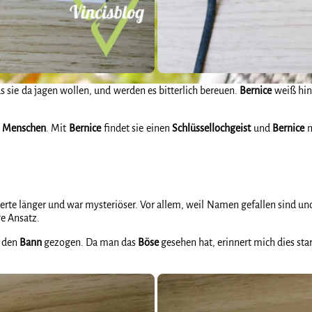
as sie da jagen wollen, und werden es bitterlich bereuen.
Bernice
weiß hing
e
Menschen
. Mit
Bernice
findet sie einen
Schlüssellochgeist
und
Bernice
m
uerte länger und war mysteriöser. Vor allem, weil Namen gefallen sind u
ge Ansatz.
n den
Bann
gezogen. Da man das
Böse
gesehen hat, erinnert mich dies sta