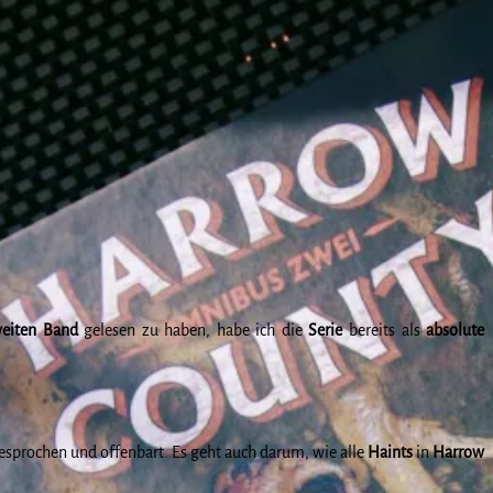
eiten
Band
gelesen zu haben, habe ich die
Serie
bereits als
absolute
besprochen und offenbart. Es geht auch darum, wie alle
Haints
in
Harrow