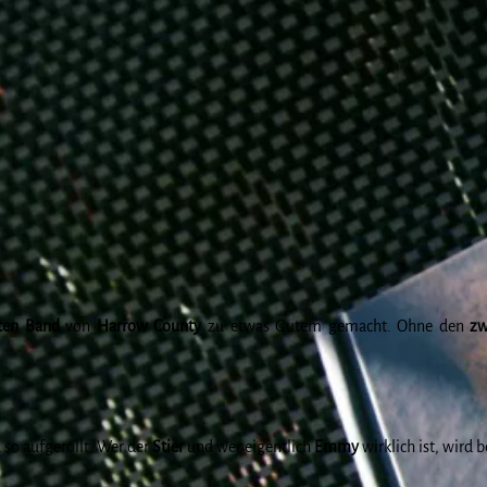
ten
Band
von
Harrow
County
zu etwas Gutem gemacht. Ohne den
zw
 so aufgerollt. Wer der
Stier
und wer eigentlich
Emmy
wirklich ist, wird 