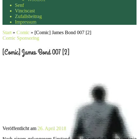
Senf
Vinciscast
Zufallsbeitrag
Impressum
Start
»
Comic
»
[Comic] James Bond 007 [2]
Comic
Sponsoring
[Comic] James Bond 007 [2]
Veröffentlicht am
26. April 2018
Nach einem gelungenem Einstand, war ich natürlich interessiert wie