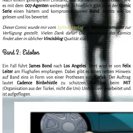
es mit dem
007-Agenten
weitergeht. Schließlich gibt es in der
Comic
Serie
einen härtern und kompromissloseren
Bond
. Nichts wie los
gelesen und los bewertet.
Dieser Comic wurde mir vom
Splitter Verlag
als
Rezensionsmuster
zur
Verfügung gestellt. Vielen Dank dafür! Die Bewertung des Comics
findet aber in üblicher
Vincisblog
Qualität statt.
Band 2: Eidolon
Ein Fall führt
James Bond
nach
Los Angeles
. Dort wird er von
Felix
Leiter
am Flughafen empfangen. Dabei gibt es einen netten Hinweis
auf Band eins in Form von einer Prothesen von
Kurjak
. Der Auftrag
lautet
Cadence Birdwhistle
zu schützen. Sie hat beim
MIT
(Organisation aus der Türkei, nicht die Uni) Undercover gearbeitet und
ist aufgeflogen.