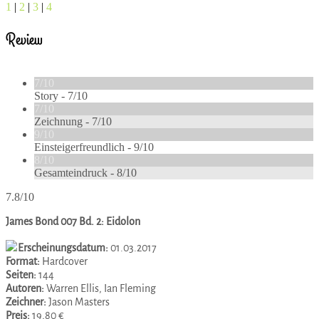
1
|
2
|
3
|
4
Review
7/10
Story -
7/10
7/10
Zeichnung -
7/10
9/10
Einsteigerfreundlich -
9/10
8/10
Gesamteindruck -
8/10
7.8/10
James Bond 007 Bd. 2: Eidolon
Erscheinungsdatum:
01.03.2017
Format:
Hardcover
Seiten:
144
Autoren:
Warren Ellis, Ian Fleming
Zeichner:
Jason Masters
Preis:
19,80 €