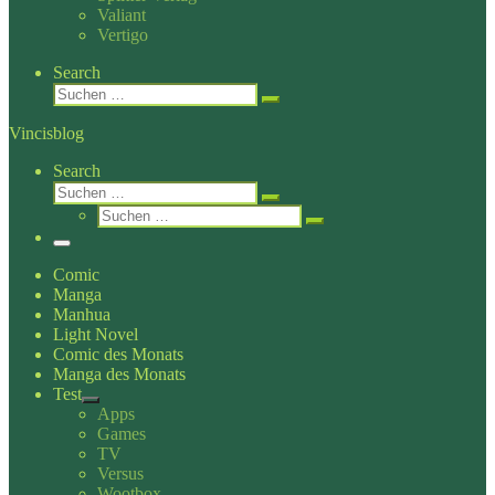
Valiant
Vertigo
Search
Suche
Suchen …
Vincisblog
Search
Suche
Suchen …
Suche
Suchen …
Menü
Comic
Manga
Manhua
Light Novel
Comic des Monats
Manga des Monats
Test
Apps
Games
TV
Versus
Wootbox