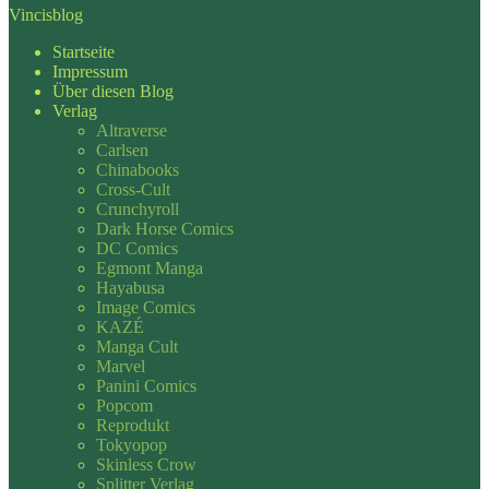
Vincisblog
Startseite
Impressum
Über diesen Blog
Verlag
Altraverse
Carlsen
Chinabooks
Cross-Cult
Crunchyroll
Dark Horse Comics
DC Comics
Egmont Manga
Hayabusa
Image Comics
KAZÉ
Manga Cult
Marvel
Panini Comics
Popcom
Reprodukt
Tokyopop
Skinless Crow
Splitter Verlag