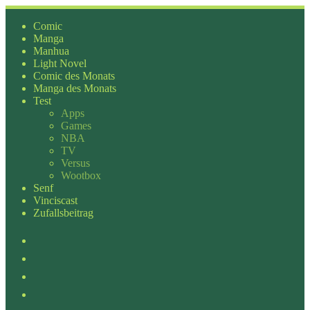
Zum
Inhalt
Comic
springen
Manga
Manhua
Light Novel
Comic des Monats
Manga des Monats
Test
Apps
Games
NBA
TV
Versus
Wootbox
Senf
Vinciscast
Zufallsbeitrag