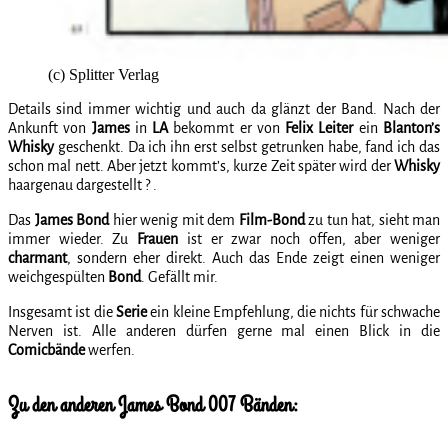
(c) Splitter Verlag
Details sind immer wichtig und auch da glänzt der Band. Nach der
Ankunft von
James
in
LA
bekommt er von
Felix Leiter
ein
Blanton’s
Whisky
geschenkt. Da ich ihn erst selbst getrunken habe, fand ich das
schon mal nett. Aber jetzt kommt’s, kurze Zeit später wird der
Whisky
haargenau dargestellt ? .
Das
James Bond
hier wenig mit dem
Film-Bond
zu tun hat, sieht man
immer wieder. Zu
Frauen
ist er zwar noch offen, aber weniger
charmant
, sondern eher direkt. Auch das Ende zeigt einen weniger
weichgespülten
Bond
. Gefällt mir.
Insgesamt ist die
Serie
ein kleine Empfehlung, die nichts für schwache
Nerven ist. Alle anderen dürfen gerne mal einen Blick in die
Comicbände
werfen.
Zu den anderen James Bond 007 Bänden: