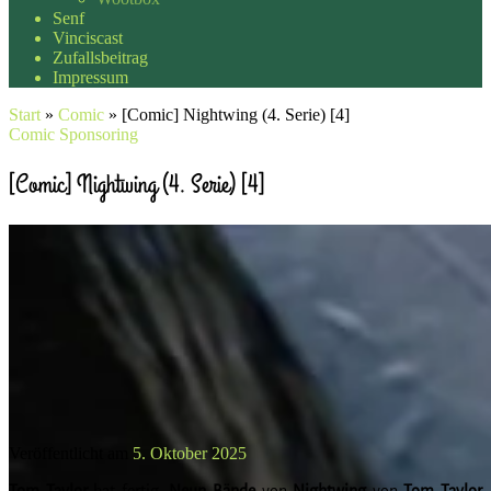
Senf
Vinciscast
Zufallsbeitrag
Impressum
Start
»
Comic
»
[Comic] Nightwing (4. Serie) [4]
Comic
Sponsoring
[Comic] Nightwing (4. Serie) [4]
Veröffentlicht am
5. Oktober 2025
Tom
Taylor
hat fertig.
Neun
Bände
von
Nightwing
von
Tom
Taylor