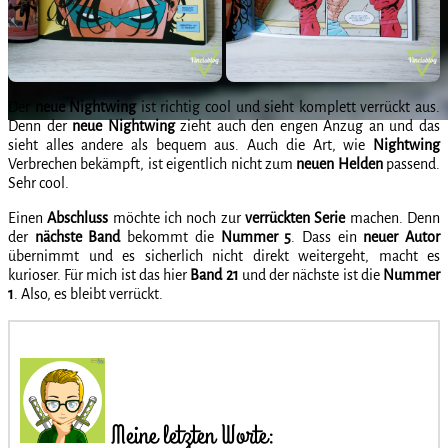
Der
neue
Nightwing
ist richtig cool und sieht komplett verrückt aus.
Denn der
neue
Nightwing
zieht auch den engen Anzug an und das
sieht alles andere als bequem aus. Auch die Art, wie
Nightwing
Verbrechen bekämpft, ist eigentlich nicht zum
neuen
Helden
passend.
Sehr cool.
Einen
Abschluss
möchte ich noch zur
verrückten
Serie
machen. Denn
der
nächste
Band
bekommt die
Nummer 5
. Dass ein
neuer
Autor
übernimmt und es sicherlich nicht direkt weitergeht, macht es
kurioser. Für mich ist das hier
Band 21
und der nächste ist die
Nummer
1
. Also, es bleibt verrückt.
Meine letzten Worte: