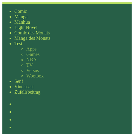
Zum
Inhalt
Comic
springen
Manga
Manhua
Light Novel
Comic des Monats
Manga des Monats
Test
Apps
Games
NBA
TV
Versus
Wootbox
Senf
Vinciscast
Zufallsbeitrag