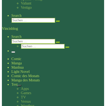
Valiant
Vertigo
Search
Suche
Suchen …
Vincisblog
Search
Suche
Suchen …
Suche
Suchen …
Menü
Comic
Manga
Manhua
Light Novel
Comic des Monats
Manga des Monats
Test
Apps
Games
TV
Versus
Wootbox