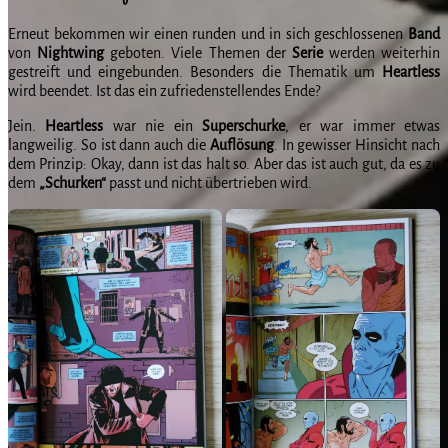
Erneut bekommen wir einen runden und in sich geschlossenen
Band
von
Nightwing
geboten. Viele Themen der
Serie
werden weiterhin
gestreift und eingebunden. Besonders die Thematik um
Heartless
wird beendet. Ist das ein zufriedenstellendes Ende?
Jein.
Heartless
war nie ein
Superschurke
, er war immer etwas
langweilig. So ist dann auch die
Auflösung
. In gewisser Hinsicht nach
dem Prinzip: Okay, dann ist das halt so. Aber das ist auch gut, da es zu
dem
„Schurken“
passt und nicht übertrieben wird.