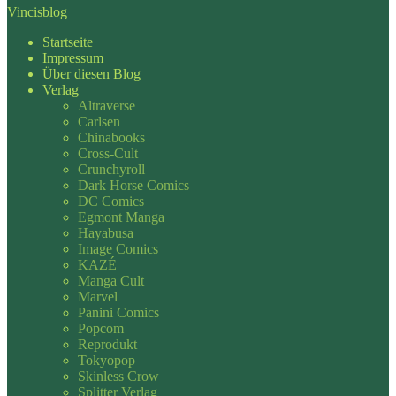
Vincisblog
Startseite
Impressum
Über diesen Blog
Verlag
Altraverse
Carlsen
Chinabooks
Cross-Cult
Crunchyroll
Dark Horse Comics
DC Comics
Egmont Manga
Hayabusa
Image Comics
KAZÉ
Manga Cult
Marvel
Panini Comics
Popcom
Reprodukt
Tokyopop
Skinless Crow
Splitter Verlag