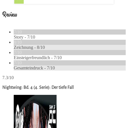
Read
Review
7/10
Story -
7/10
8/10
Zeichnung -
8/10
7/10
Einsteigerfreundlich -
7/10
7/10
Gesamteindruck -
7/10
7.3/10
Nightwing: Bd. 4 (4. Serie): Der tiefe Fall