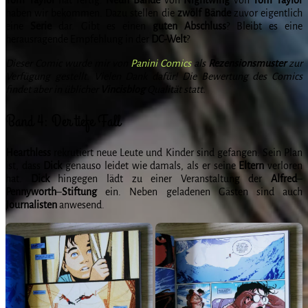
haben wir bekommen. Dazu stellen die
zwölf Bände
zuvor eigentlich
eine
Serie
dar. Gibt es einen
guten
Abschluss
? Bleibt es eine
herausragende Empfehlung in der
DC-Welt
?
Dieser Comic wurde mir von
Panini Comics
als
Rezensionsmuster
zur
Verfügung gestellt. Vielen Dank dafür! Die Bewertung des Comics
findet aber in üblicher
Vincisblog
Qualität statt.
Band 4: Der tiefe Fall
Hearthless
rekrutiert neue Leute und Kinder sind gefangen. Sein Plan
ist, dass
Dick
genauso leidet wie damals, als er seine
Eltern
verloren
hat.
Dick
hingegen lädt zu einer Veranstaltung der
Alfred
–
Pennyworth
–
Stiftung
ein. Neben geladenen Gästen sind auch
Journalisten
anwesend.