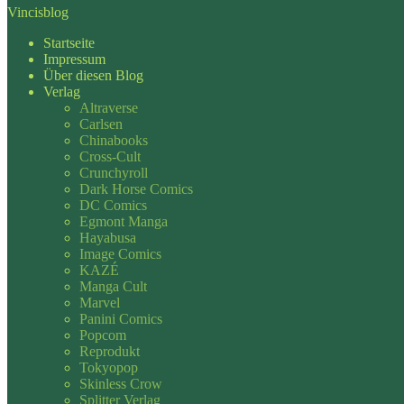
Vincisblog
Startseite
Impressum
Über diesen Blog
Verlag
Altraverse
Carlsen
Chinabooks
Cross-Cult
Crunchyroll
Dark Horse Comics
DC Comics
Egmont Manga
Hayabusa
Image Comics
KAZÉ
Manga Cult
Marvel
Panini Comics
Popcom
Reprodukt
Tokyopop
Skinless Crow
Splitter Verlag