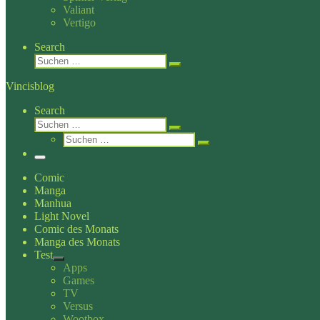
Valiant
Vertigo
Search
Suche
Suchen …
Vincisblog
Search
Suche
Suchen …
Suche
Suchen …
Menü
Comic
Manga
Manhua
Light Novel
Comic des Monats
Manga des Monats
Test
Apps
Games
TV
Versus
Wootbox