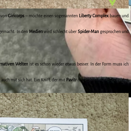
von
Giricorps
– möchte einen sogenannten
Liberty Complex
bauen und
gemacht. In den
Medien
wird schlecht über
Spider-Man
gesprochen und
ernativen Welten
ist es schon wieder etwas besser. In der Form muss ich
 auch mit sich hat. Ein Kniff, der mit
Pavitr
möglich ist, mit
Peter
in den