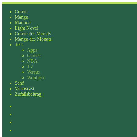
Zum
Inhalt
Comic
springen
Manga
Manhua
Light Novel
Comic des Monats
Manga des Monats
Test
Apps
Games
NBA
TV
Versus
Wootbox
Senf
Vinciscast
Zufallsbeitrag