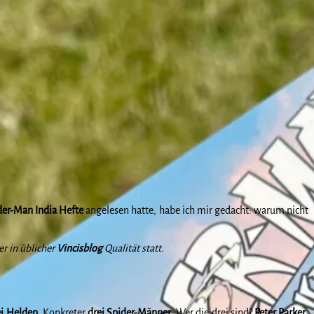
der-Man India Hefte
angelesen hatte, habe ich mir gedacht: warum nicht
r in üblicher
Vincisblog
Qualität statt.
ei Helden
. Konkreter
drei Spider-Männer
. Wer die drei sind?
Peter Parker
,