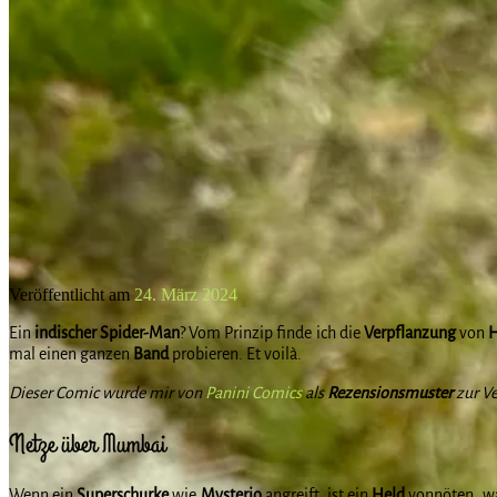
Veröffentlicht am
24. März 2024
Ein
indischer Spider-Man
? Vom Prinzip finde ich die
Verpflanzung
von
H
mal einen ganzen
Band
probieren. Et voilà.
Dieser Comic wurde mir von
Panini Comics
als
Rezensionsmuster
zur Ve
Netze über Mumbai
Wenn ein
Superschurke
wie
Mysterio
angreift, ist ein
Held
vonnöten, wa