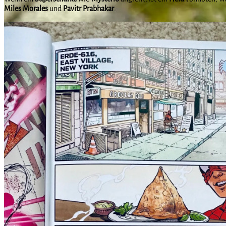
Miles Morales
und
Pavitr Prabhakar
.