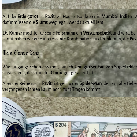
Auf der
Erde-50101
ist
Pavitr
zu Hause. Konkreter in
Mumbai
,
Indien
. 
dafür müssen die
Slums
weg, egal, wer da aktuell lebt.
Dr. Kumar
möchte für seine
Forschung
ein
Versuchsobjekt
und wird be
somit haben wir eine interessante Kombination aus
Problemen
, die
Pavi
Mein Comic Senf
Wie Eingangs schon erwähnt, bin ich
kein großer Fan
von
Superhelde
sogar sagen, dass mir der
Comic
gut gefallen hat.
Aber der Reihe nach.
Pavitr
ist genau der
Spider-Man
, den wir alle Lieb
vergangenen Jahren kaum noch zum Tragen kommt.