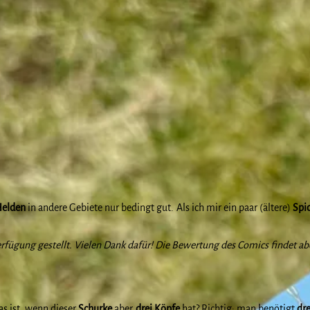
elden
in andere Gebiete nur bedingt gut. Als ich mir ein paar (ältere)
Spi
rfügung gestellt. Vielen Dank dafür! Die Bewertung des Comics findet abe
s ist, wenn dieser
Schurke
aber
drei Köpfe
hat? Richtig: man benötigt
dr