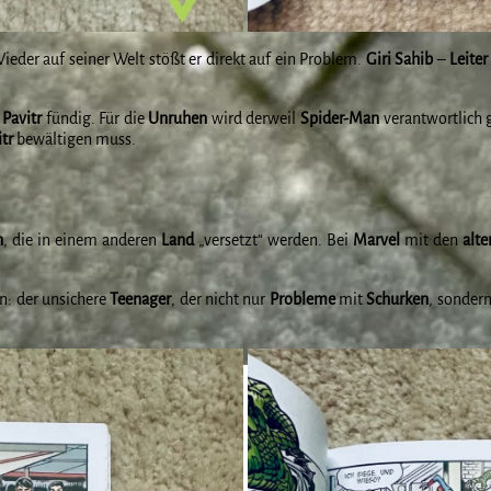
Wieder auf seiner Welt stößt er direkt auf ein Problem.
Giri Sahib
–
Leiter
i
Pavitr
fündig. Für die
Unruhen
wird derweil
Spider-Man
verantwortlich 
tr
bewältigen muss.
n
, die in einem anderen
Land
„versetzt“ werden. Bei
Marvel
mit den
alt
en: der unsichere
Teenager
, der nicht nur
Probleme
mit
Schurken
, sondern