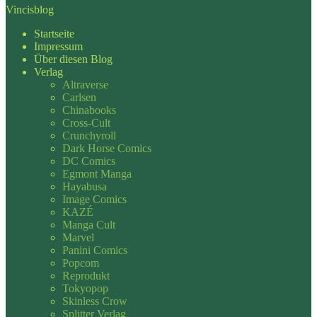
Vincisblog
Startseite
Impressum
Über diesen Blog
Verlag
Altraverse
Carlsen
Chinabooks
Cross-Cult
Crunchyroll
Dark Horse Comics
DC Comics
Egmont Manga
Hayabusa
Image Comics
KAZÉ
Manga Cult
Marvel
Panini Comics
Popcom
Reprodukt
Tokyopop
Skinless Crow
Splitter Verlag