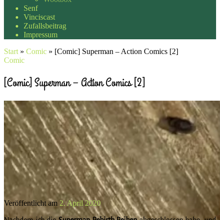
Senf
Vinciscast
Zufallsbeitrag
Impressum
Start
»
Comic
»
[Comic] Superman – Action Comics [2]
Comic
[Comic] Superman – Action Comics [2]
Veröffentlicht am
2. April 2020
Nachdem ich die
Superman Rebirth Reihen
abgeschlossen habe, und