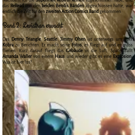
das
ReRead
von den
beiden Bendis Bänden
abgeschlossen hatte, war
endlich die Zeit für den
zweiten Action Comics Band
gekommen.
Band 2: Leviathan erwacht
Das
Denny
Triangle
,
Seattle
.
Jimmy Olsen
ist unterwegs um über
Kobra
zu Berichten. Er macht seine
Fotos
, es fliegt auf und er muss
fliehen. Kurz darauf fliegt das
Gebäude
in die Luft. Später fällt
Amanda Waller
von einem
Haus
und wieder gibt es eine
Explosion
.
Was ist hier los?