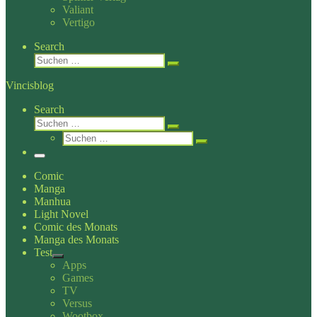
Valiant
Vertigo
Search
Suche
Suchen …
Vincisblog
Search
Suche
Suchen …
Suche
Suchen …
Menü
Comic
Manga
Manhua
Light Novel
Comic des Monats
Manga des Monats
Test
Apps
Games
TV
Versus
Wootbox