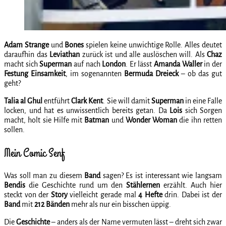
Adam Strange
und
Bones
spielen keine unwichtige Rolle. Alles deutet
daraufhin das
Leviathan
zurück ist und alle auslöschen will. Als
Chaz
macht sich
Superman
auf nach
London
. Er lässt
Amanda Waller
in der
Festung
Einsamkeit
, im sogenannten
Bermuda Dreieck
– ob das gut
geht?
Talia al Ghul
entführt
Clark Kent
. Sie will damit
Superman
in eine Falle
locken, und hat es unwissentlich bereits getan. Da
Lois
sich Sorgen
macht, holt sie Hilfe mit
Batman
und
Wonder Woman
die ihn retten
sollen.
Mein Comic Senf
Was soll man zu diesem
Band
sagen? Es ist interessant wie langsam
Bendis
die Geschichte rund um den
Stählernen
erzählt. Auch hier
steckt von der
Story
vielleicht gerade mal
4 Hefte
drin. Dabei ist der
Band
mit
212 Bänden
mehr als nur ein bisschen üppig.
Die
Geschichte
– anders als der Name vermuten lässt – dreht sich zwar