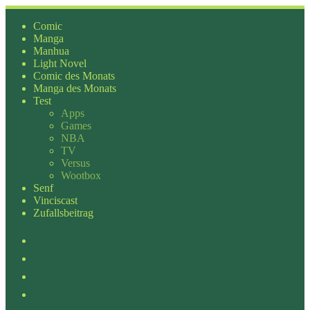
Zum
Inhalt
Comic
springen
Manga
Manhua
Light Novel
Comic des Monats
Manga des Monats
Test
Apps
Games
NBA
TV
Versus
Wootbox
Senf
Vinciscast
Zufallsbeitrag