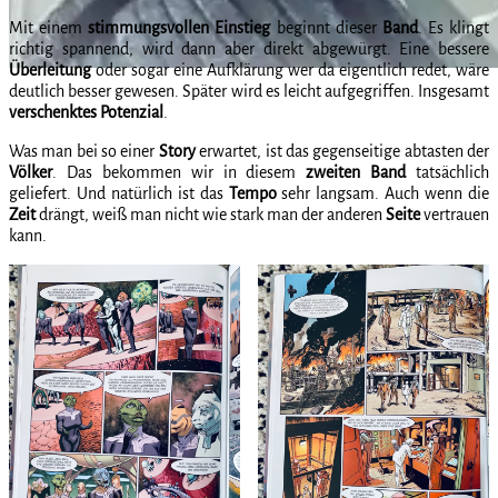
Mit einem
stimmungsvollen
Einstieg
beginnt dieser
Band
. Es klingt
richtig spannend, wird dann aber direkt abgewürgt. Eine bessere
Überleitung
oder sogar eine Aufklärung wer da eigentlich redet, wäre
deutlich besser gewesen. Später wird es leicht aufgegriffen. Insgesamt
verschenktes
Potenzial
.
Was man bei so einer
Story
erwartet, ist das gegenseitige abtasten der
Völker
. Das bekommen wir in diesem
zweiten
Band
tatsächlich
geliefert. Und natürlich ist das
Tempo
sehr langsam. Auch wenn die
Zeit
drängt, weiß man nicht wie stark man der anderen
Seite
vertrauen
kann.