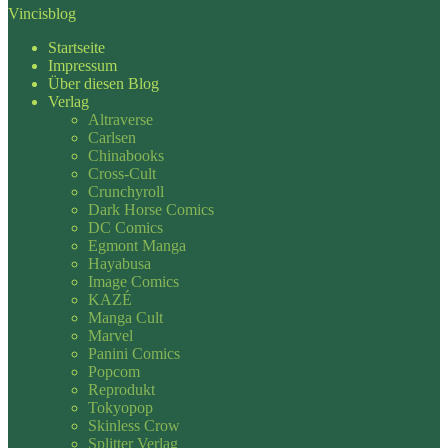
Vincisblog
Startseite
Impressum
Über diesen Blog
Verlag
Altraverse
Carlsen
Chinabooks
Cross-Cult
Crunchyroll
Dark Horse Comics
DC Comics
Egmont Manga
Hayabusa
Image Comics
KAZÉ
Manga Cult
Marvel
Panini Comics
Popcom
Reprodukt
Tokyopop
Skinless Crow
Splitter Verlag