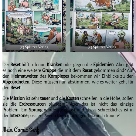
(c) Splitter Verlag
(c) Splitter Verlag
Der
Reset
hilft, ob nun
Kranken
oder gegen die
Epidemien
. Aber gibt
es noch eine weitere
Gruppe
die mit dem
Reset
gekommen sind? Auf
den
Heimatwelten
des
Komplexes
bekommen wir Einblicke zu den
Abgeordneten
. Diese müssen nun abstimmen, wie es weiter geht für
den
Reset
.
Die
Mission
ist sehr
teuer
und die
Kosten
schnellen in die Höhe, sollen
sie die
Erdressourcen
plündern? Aber das ist nicht das einzige
Problem. Ein
Sprung
wurde ausgelöst und etwas schreckliches ist in
der
Interzone
passiert. Wenn kann man eigentlich noch trauen?
Mein Comic Senf