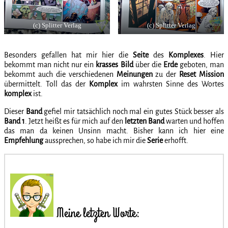
(c) Splitter Verlag
(c) Splitter Verlag
Besonders gefallen hat mir hier die
Seite
des
Komplexes
. Hier
bekommt man nicht nur ein
krasses
Bild
über die
Erde
geboten, man
bekommt auch die verschiedenen
Meinungen
zu der
Reset
Mission
übermittelt. Toll das der
Komplex
im wahrsten Sinne des Wortes
komplex
ist.
Dieser
Band
gefiel mir tatsächlich noch mal ein gutes Stück besser als
Band 1
. Jetzt heißt es für mich auf den
letzten
Band
warten und hoffen
das man da keinen Unsinn macht. Bisher kann ich hier eine
Empfehlung
aussprechen, so habe ich mir die
Serie
erhofft.
Meine letzten Worte: