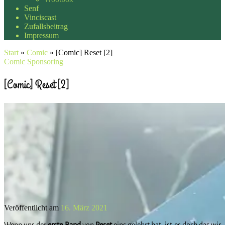
Senf
Vinciscast
Zufallsbeitrag
Impressum
Start
»
Comic
»
[Comic] Reset [2]
Comic
Sponsoring
[Comic] Reset [2]
Veröffentlicht am
16. März 2021
Wenn uns der
erste
Band
von
Reset
eins gelehrt hat, ist es doch das wir