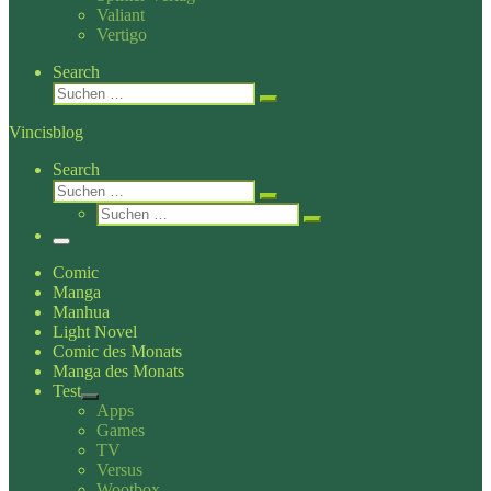
Valiant
Vertigo
Search
Suche
Suchen …
Vincisblog
Search
Suche
Suchen …
Suche
Suchen …
Menü
Comic
Manga
Manhua
Light Novel
Comic des Monats
Manga des Monats
Test
Apps
Games
TV
Versus
Wootbox