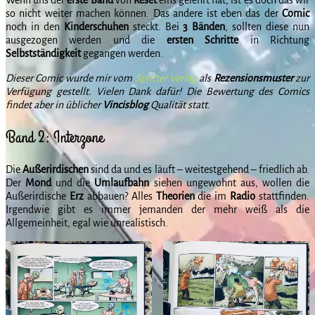
so nicht weiter machen können. Das andere ist eben das der
Comic
noch in den
Kinderschuhen
steckt. Bei
3 Bänden
, sollten diese nun
ausgezogen werden und die
ersten
Schritte
in Richtung
Selbstständigkeit
gegangen werden.
Dieser Comic wurde mir vom
Splitter Verlag
als
Rezensionsmuster
zur
Verfügung gestellt. Vielen Dank dafür! Die Bewertung des Comics
findet aber in üblicher
Vincisblog
Qualität statt.
Band 2: Interzone
Die
Außerirdischen
sind da und es läuft – weitestgehend – friedlich ab.
Der
Mond
und die
Umlaufbahn
siehen ungewohnt aus, wollen die
Außerirdische
Erz
abbauen? Alles
Theorien
die im
Radio
stattfinden.
Irgendwie gibt es immer jemanden der mehr weiß als die
Allgemeinheit, egal wie unrealistisch.