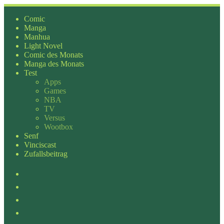
Zum
Inhalt
Comic
springen
Manga
Manhua
Light Novel
Comic des Monats
Manga des Monats
Test
Apps
Games
NBA
TV
Versus
Wootbox
Senf
Vinciscast
Zufallsbeitrag