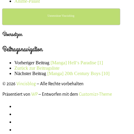
Anime-Palast
Unterstütze Vincisblog
Übersetzen
Beitragsnavigation
Vorheriger Beitrag
[Manga] Hell‘s Paradise [1]
Zurück zur Beitragsliste
Nächster Beitrag
[Manga] 20th Century Boys [10]
© 2026
Vincisblog
– Alle Rechte vorbehalten
Präsentiert von
WP
– Entworfen mit dem
Customizr-Theme