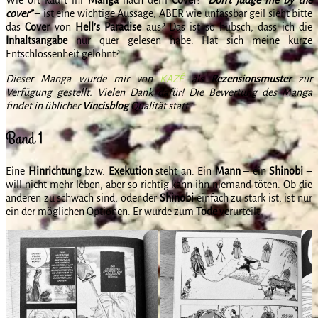
cover”
– ist eine wichtige Aussage, ABER wie unfassbar geil sieht bitte
das
Cover
von
Hell’s Paradise
aus? Das ist so hübsch, dass ich die
Inhaltsangabe
nur quer gelesen habe. Hat sich meine kurze
Entschlossenheit gelohnt?
Dieser Manga wurde mir von
KAZÉ
als
Rezensionsmuster
zur
Verfügung gestellt. Vielen Dank dafür! Die Bewertung des Manga
findet in üblicher
Vincisblog
Qualität statt.
Band 1
Eine
Hinrichtung
bzw.
Exekution
steht an. Ein
Mann
– ein
Shinobi
–
will nicht mehr leben, aber so richtig kann ihn niemand töten. Ob die
anderen zu schwach sind, oder der
Shinobi
einfach zu stark ist, ist nur
ein der möglichen Optionen. Er wurde zum
Tode
verurteilt.