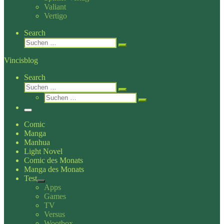
Valiant
Vertigo
Search
Suche
Suchen …
Vincisblog
Search
Suche
Suchen …
Suche
Suchen …
Menü
Comic
Manga
Manhua
Light Novel
Comic des Monats
Manga des Monats
Test
Apps
Games
TV
Versus
Wootbox