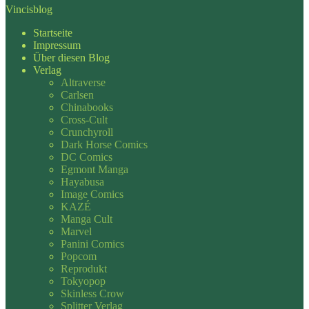
Vincisblog
Startseite
Impressum
Über diesen Blog
Verlag
Altraverse
Carlsen
Chinabooks
Cross-Cult
Crunchyroll
Dark Horse Comics
DC Comics
Egmont Manga
Hayabusa
Image Comics
KAZÉ
Manga Cult
Marvel
Panini Comics
Popcom
Reprodukt
Tokyopop
Skinless Crow
Splitter Verlag