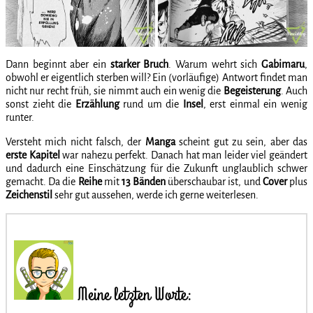
Dann beginnt aber ein
starker
Bruch
. Warum wehrt sich
Gabimaru
,
obwohl er eigentlich sterben will? Ein (vorläufige) Antwort findet man
nicht nur recht früh, sie nimmt auch ein wenig die
Begeisterung
. Auch
sonst zieht die
Erzählung
rund um die
Insel
, erst einmal ein wenig
runter.
Versteht mich nicht falsch, der
Manga
scheint gut zu sein, aber das
erste
Kapitel
war nahezu perfekt. Danach hat man leider viel geändert
und dadurch eine Einschätzung für die Zukunft unglaublich schwer
gemacht. Da die
Reihe
mit
13 Bänden
überschaubar ist, und
Cover
plus
Zeichenstil
sehr gut aussehen, werde ich gerne weiterlesen.
Meine letzten Worte: