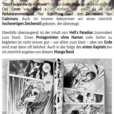
“Don’t judge me by the cover”
– ist bei dieser
Serie
gar nicht so einfach.
Das
Cover
von
Band
1
ist einfach nur cool, da ist das
Farbzusammenspiel
, der
Schriftzug
und der
Zeichenstil
von
Gabimaru
. Auch im Inneren bekommen wir einen ziemlich
hochwertigen
Zeichenstil
geboten, der überzeugt.
Ebenfalls überzeugend ist der Inhalt von
Hell’s Paradise
(zumindest
zum Start). Einen
Protagonisten
ohne
Namen
viele Seiten zu
begleiten ist nicht immer gut – vor allem zum Start – aber am
Ende
wird man dann oft belohnt. Auch in der Folge des
ersten
Kapitels
bin
ich ziemlich angetan von diesem
Manga
Band
.