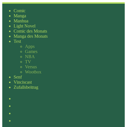
Zum
Inhalt
Comic
springen
Manga
Manhua
Light Novel
Comic des Monats
Manga des Monats
Test
Apps
Games
NBA
TV
Versus
Wootbox
Senf
Vinciscast
Zufallsbeitrag