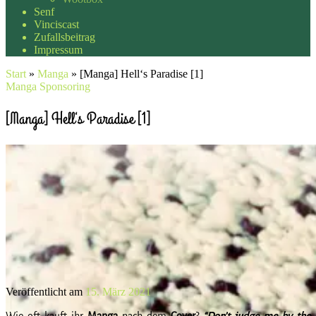
Senf
Vinciscast
Zufallsbeitrag
Impressum
Start
»
Manga
»
[Manga] Hell‘s Paradise [1]
Manga
Sponsoring
[Manga] Hell‘s Paradise [1]
Veröffentlicht am
15. März 2021
Wie oft kauft ihr
Manga
nach dem
Cover
?
“Don’t judge me by the