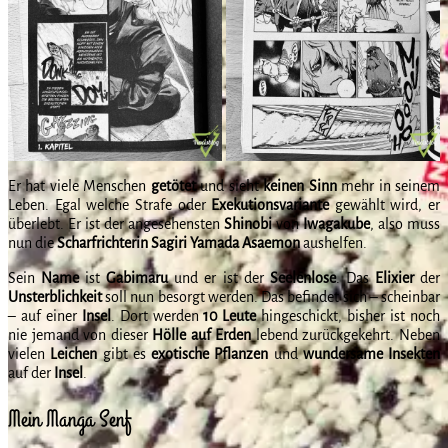
Er hat viele Menschen
getötet
und sieht
keinen Sinn
mehr in seinem
Leben. Egal welche Strafe oder
Exekutionsvariante
gewählt wird, er
überlebt. Er ist der angesehensten
Shinobi
von
Iwagakube
, also muss
nun die
Scharfrichterin Sagiri Yamada Asaemon
aushelfen.
Sein
Name
ist
Gabimaru
und er ist der
Seelenlose
. Das
Elixier
der
Unsterblichkeit
soll nun besorgt werden. Das befindet sich – scheinbar
– auf einer
Insel
. Dort werden
10 Leute
hingeschickt, bisher ist noch
nie jemand von dieser
Hölle auf Erden
lebend zurückgekehrt. Neben
vielen
Leichen
gibt es
exotische
Pflanzen
und
wundersame
Insekten
auf der
Insel
.
Mein Manga Senf