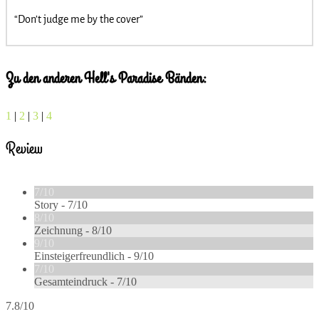
“Don’t judge me by the cover”
Zu den anderen Hell's Paradise Bänden:
1
|
2
|
3
|
4
Review
7/10
Story -
7/10
8/10
Zeichnung -
8/10
9/10
Einsteigerfreundlich -
9/10
7/10
Gesamteindruck -
7/10
7.8/10