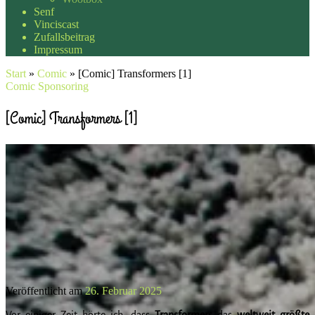
Senf
Vinciscast
Zufallsbeitrag
Impressum
Start
»
Comic
»
[Comic] Transformers [1]
Comic
Sponsoring
[Comic] Transformers [1]
Veröffentlicht am
26. Februar 2025
Vor einiger Zeit hörte ich, dass
Transformers
das
weltweit größte