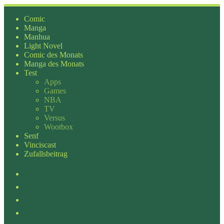
Zum
Inhalt
Comic
springen
Manga
Manhua
Light Novel
Comic des Monats
Manga des Monats
Test
Apps
Games
NBA
TV
Versus
Wootbox
Senf
Vinciscast
Zufallsbeitrag