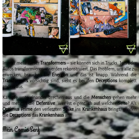
Immer mehr dieser
Transformers
– sie können sich in Trucks, Jets oder
Autos transformieren – werden rekonstruiert. Das Problem, um alle zu
erwecken, brauchen sie
Energon
und das ist knapp. Während die
Transformers
vorsichtig sind, sieht es bei den
Deceptions
komplett
anders aus.
Kämpfe untereinander brechen aus und die
Menschen
gehen mehr
und mehr in die
Defensive
. Wer ist eigentlich auf welcher Seite? Als
Optimus
Prime
den verletzten
Spike
ins
Krankenhaus
bringt, greifen
die
Deceptions
das
Krankenhaus
an.
Mein Comic Senf