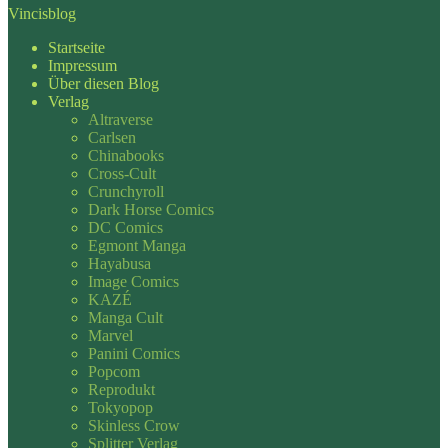
Vincisblog
Startseite
Impressum
Über diesen Blog
Verlag
Altraverse
Carlsen
Chinabooks
Cross-Cult
Crunchyroll
Dark Horse Comics
DC Comics
Egmont Manga
Hayabusa
Image Comics
KAZÉ
Manga Cult
Marvel
Panini Comics
Popcom
Reprodukt
Tokyopop
Skinless Crow
Splitter Verlag