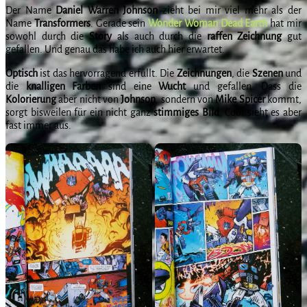
Der Name
Daniel
Warren
Johnson
zieht bei mir viel mehr als der
Name
Transformers
. Gerade sein
Wonder Woman Dead Earth
hat mir
sowohl durch die
Story
als auch durch die
raffen
Zeichnung
gut
gefallen. Und genau das habe ich auch hier erwartet.
Optisch
ist das hervorragend erfüllt. Die
Zeichnungen
, die
Szenen
und
die
knalligen
Farben
sind eine
Wucht
und gefallen. Dass die
Kolorierung
aber nicht von
Johnson
, sondern von
Mike
Spicer
kommt,
sorgt bisweilen für ein nicht ganz
stimmiges
Bild
. Cool sieht es aber
fast immer aus.