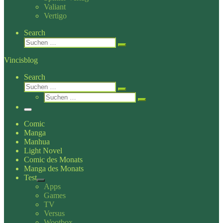
Valiant
Vertigo
Search
Suche
Suchen …
Vincisblog
Search
Suche
Suchen …
Suche
Suchen …
Menü
Comic
Manga
Manhua
Light Novel
Comic des Monats
Manga des Monats
Test
Apps
Games
TV
Versus
Wootbox