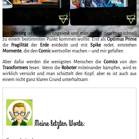
Der
Einstieg
ist komplett ungelenk und man merkt, dass man schnell
zu einem bestimmten Punkt kommen wollte. Erst als
Optimus
Prime
die
Fragilität
der
Erde
entdeckt und mit
Spike
redet, entstehen
Momente
,
die den
Comic
wertvoller machen – und mir gefallen.
Aber dafür werden die wenigsten Menschen die
Comics
von den
Transformers
lesen. Wenn die
Roboter
miteinander kämpfen, wird es
wirklich verrückt und man schüttelt den Kopf, aber es ist auch aus
einem nicht ganz klaren Grund unterhaltsam.
Meine letzten Worte: