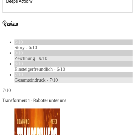
Deepe Action?
Review
6/10
Story -
6/10
9/10
Zeichnung -
9/10
6/10
Einsteigerfreundlich -
6/10
7/10
Gesamteindruck -
7/10
7/10
Transformers 1 - Roboter unter uns