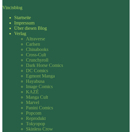
Vincisblog
Startseite
Impressum
Über diesen Blog
Verlag
Altraverse
Carlsen
Chinabooks
Cross-Cult
Crunchyroll
Dark Horse Comics
DC Comics
Egmont Manga
Hayabusa
Image Comics
KAZÉ
Manga Cult
Marvel
Panini Comics
Popcom
Reprodukt
Tokyopop
Skinless Crow