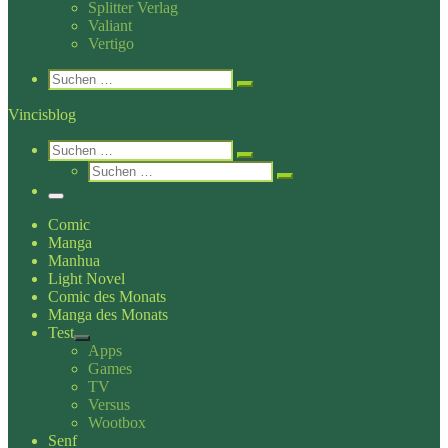
Splitter Verlag
Valiant
Vertigo
Search
Suche
Suchen …
Vincisblog
Search
Suche
Suchen …
Suche
Suchen …
Menü
Comic
Manga
Manhua
Light Novel
Comic des Monats
Manga des Monats
Test
Apps
Games
TV
Versus
Wootbox
Senf