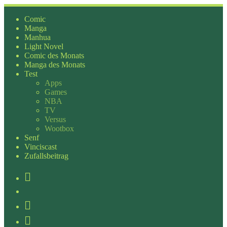
Zum
Inhalt
Comic
springen
Manga
Manhua
Light Novel
Comic des Monats
Manga des Monats
Test
Apps
Games
NBA
TV
Versus
Wootbox
Senf
Vinciscast
Zufallsbeitrag