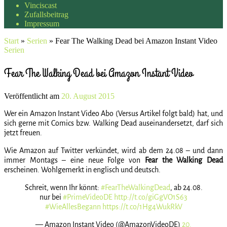
Vinciscast
Zufallsbeitrag
Impressum
Start
»
Serien
»
Fear The Walking Dead bei Amazon Instant Video
Serien
Fear The Walking Dead bei Amazon Instant Video
Veröffentlicht am
20. August 2015
Wer ein Amazon Instant Video Abo (Versus Artikel folgt bald) hat, und
sich gerne mit Comics bzw. Walking Dead auseinandersetzt, darf sich
jetzt freuen.
Wie Amazon auf Twitter verkündet, wird ab dem 24.08 – und dann
immer Montags – eine neue Folge von
Fear the Walking Dead
erscheinen. Wohlgemerkt in englisch und deutsch.
Schreit, wenn Ihr könnt:
#FearTheWalkingDead
, ab 24.08.
nur bei
#PrimeVideoDE
http://t.co/giGgVO1S63
#WieAllesBegann
https://t.co/1Hg4WukRkV
— Amazon Instant Video (@AmazonVideoDE)
20.