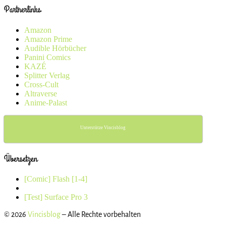
Partnerlinks
Amazon
Amazon Prime
Audible Hörbücher
Panini Comics
KAZÉ
Splitter Verlag
Cross-Cult
Altraverse
Anime-Palast
Unterstütze Vincisblog
Übersetzen
Beitragsnavigation
Vorheriger
[Comic] Flash [1-4]
Beitrag
Zurück
zur
Nächster
[Test] Surface Pro 3
Beitragsliste
Beitrag
© 2026
Vincisblog
– Alle Rechte vorbehalten