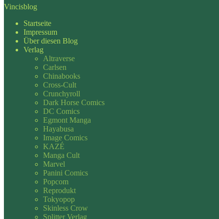
Vincisblog
Startseite
Impressum
Über diesen Blog
Verlag
Altraverse
Carlsen
Chinabooks
Cross-Cult
Crunchyroll
Dark Horse Comics
DC Comics
Egmont Manga
Hayabusa
Image Comics
KAZÉ
Manga Cult
Marvel
Panini Comics
Popcom
Reprodukt
Tokyopop
Skinless Crow
Splitter Verlag