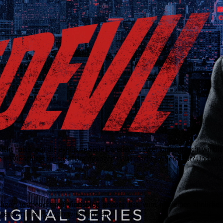
cht hatte, war die exklusive Serie
Daredevil
. Leider kam ich nicht wirkl
n. Wie schlägt sich der “Draufgänger”? Was macht sie Serie gut? Und wie 
ligen Testbericht auf
Vincisblog
gelesen hat, wird hier einen ähnlichen
gesetzt. Hier ist mehr wirklich mehr.