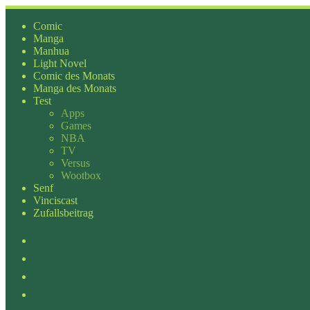
Zum
Inhalt
Comic
springen
Manga
Manhua
Light Novel
Comic des Monats
Manga des Monats
Test
Apps
Games
NBA
TV
Versus
Wootbox
Senf
Vinciscast
Zufallsbeitrag