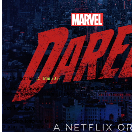
Veröffentlicht am
15. Mai 2017
Eine der Gründe warum ich damals über einen Netflix Account nachgeda
Zeit genommen und ich kann euch die ersten beiden Staffeln präsentiere
Der Vorspann
Wer
Jessica Jones
und
Luke Cage
bereits gesehen hat, bzw. den jewei
Untermalung ist hier aber gut und die Szenerie finde ich schön in Szene 