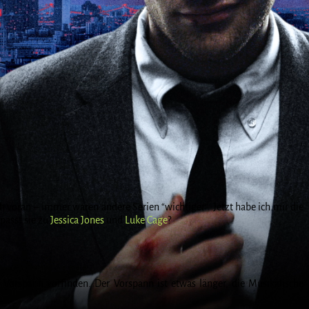
ich voran – immer waren andere Serien “wichtiger”. Jetzt habe ich mir die
passt sie zu
Jessica Jones
und
Luke Cage
?
 Vorspann vorfinden. Der Vorspann ist etwas länger, die Musikalische