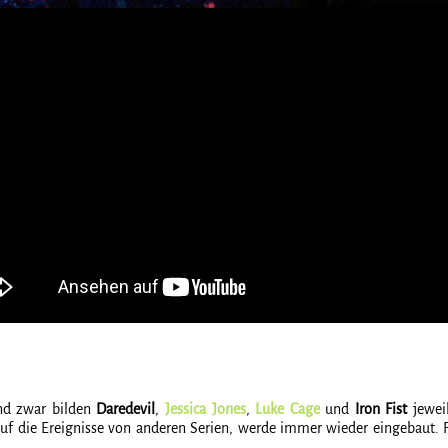
und zwar bilden
Daredevil
,
Jessica Jones
,
Luke Cage
und
Iron Fist
jeweil
uf die Ereignisse von anderen Serien, werde immer wieder eingebaut. Fü