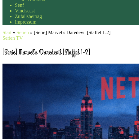
Senf
Vinciscast
Zufallsbeitrag
Impressum
Start
»
Serien
»
[Serie] Marvel’s Daredevil [Staffel 1-2]
Serien
TV
[Serie] Marvel’s Daredevil [Staffel 1-2]