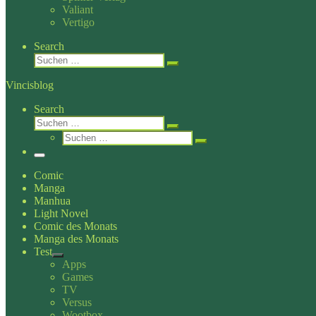
Valiant
Vertigo
Search
Suche
Suchen …
Vincisblog
Search
Suche
Suchen …
Suche
Suchen …
Menü
Comic
Manga
Manhua
Light Novel
Comic des Monats
Manga des Monats
Test
Apps
Games
TV
Versus
Wootbox