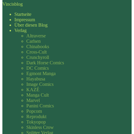
Vincisblog
Startseite
Impressum
Über diesen Blog
Verlag
Altraverse
Carlsen
Chinabooks
Cross-Cult
Crunchyroll
Dark Horse Comics
DC Comics
Egmont Manga
Hayabusa
Image Comics
KAZÉ
Manga Cult
Marvel
Panini Comics
Popcom
Reprodukt
Tokyopop
Skinless Crow
Splitter Verlag