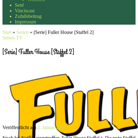
Senf
Vinciscast
Zufallsbeitrag
Impressum
Start
»
Serien
»
[Serie] Fuller House [Staffel 2]
Serien
TV
[Serie] Fuller House [Staffel 2]
Veröffentlicht am
2. Januar 2017
Frisch bei Netflix eingetroffen: Fuller House Staffel 2. Die erste Staffel