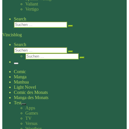
Valiant
Vertigo
Search
Suche
Suchen …
Vincisblog
Search
Suche
Suchen …
Suche
Suchen …
Menü
Comic
Manga
Manhua
Light Novel
Comic des Monats
Manga des Monats
Test
Apps
Games
TV
Versus
Wootbox