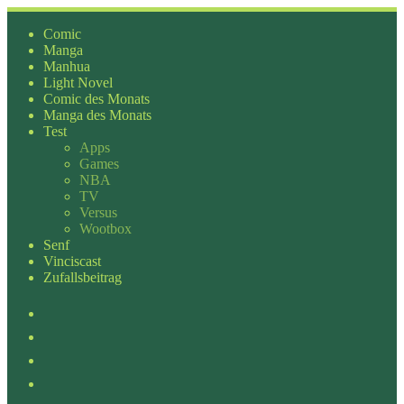
Zum
Inhalt
Comic
springen
Manga
Manhua
Light Novel
Comic des Monats
Manga des Monats
Test
Apps
Games
NBA
TV
Versus
Wootbox
Senf
Vinciscast
Zufallsbeitrag