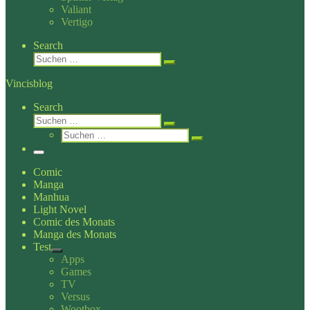
Valiant
Vertigo
Search
Suche
Suchen …
Vincisblog
Search
Suche
Suchen …
Suche
Suchen …
Menü
Comic
Manga
Manhua
Light Novel
Comic des Monats
Manga des Monats
Test
Apps
Games
TV
Versus
Wootbox