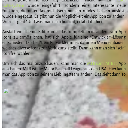
Dateisystem
wurde eingeführt, sondern eine Interessante neue
Funktion, die unter Android Usern nur ein müdes Lächeln auslöst,
wurde eingebaut. Es gibt nun die Möglichkeit ein App Icon zu ändern.
Wie das geht? Und was man dazu braucht, erfahrt ihr hier.
Anstatt ein Theme Editor oder das komplett freie ändern von App
Icons zu ermöglichen, hat sich Apple für eine “Entwickler”-Lösung
entschieden. Das heißt ein Entwickler muss dafür ein Menü einbauen,
welches diverse Icons zur Verfügung stellt. Dann kann man sich “sein”
Icon frei wählen.
Um sich das mal anzuschauen, kann man die
MLB.com At Bat
App
anschauen. MLB ist die Major Baseball League aus den USA. Hier kann
man das App Icon zu seinem Lieblingsteam ändern. Das sieht dann so
aus: