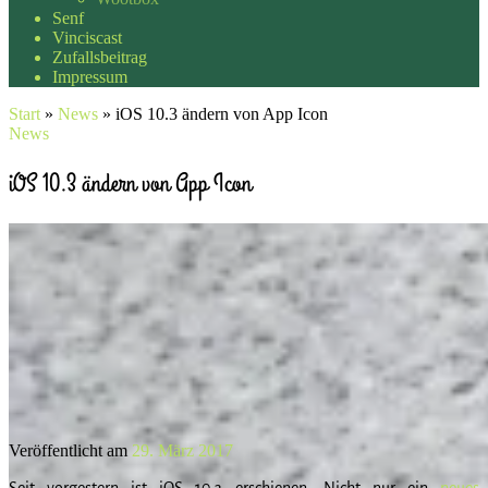
Senf
Vinciscast
Zufallsbeitrag
Impressum
Start
»
News
»
iOS 10.3 ändern von App Icon
News
iOS 10.3 ändern von App Icon
Veröffentlicht am
29. März 2017
Seit vorgestern ist iOS 10.3 erschienen. Nicht nur ein
neues