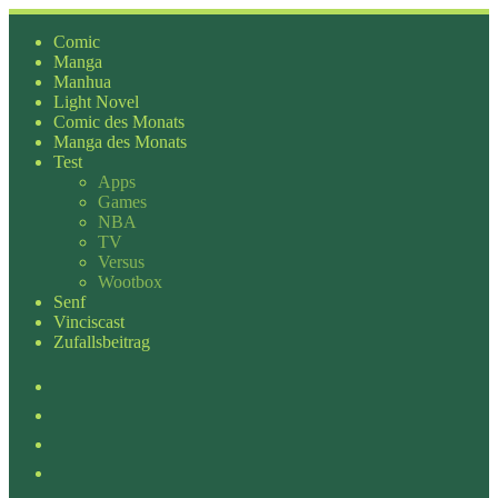
Zum
Inhalt
Comic
springen
Manga
Manhua
Light Novel
Comic des Monats
Manga des Monats
Test
Apps
Games
NBA
TV
Versus
Wootbox
Senf
Vinciscast
Zufallsbeitrag