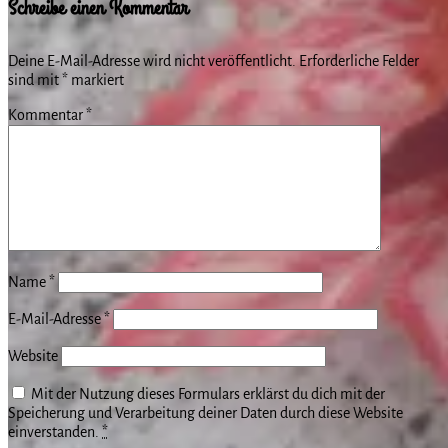
Schreibe einen Kommentar
Deine E-Mail-Adresse wird nicht veröffentlicht.
Erforderliche Felder
sind mit
*
markiert
Kommentar
*
Name
*
E-Mail-Adresse
*
Website
Mit der Nutzung dieses Formulars erklärst du dich mit der
Speicherung und Verarbeitung deiner Daten durch diese Website
einverstanden.
*