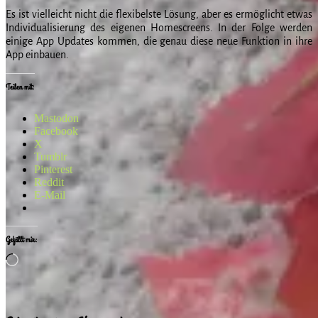
Es ist vielleicht nicht die flexibelste Lösung, aber es ermöglicht etwas
Individualisierung des eigenen Homescreens. In der Folge werden
einige App Updates kommen, die genau diese neue Funktion in ihre
App einbauen.
Teilen mit:
Mastodon
Facebook
X
Tumblr
Pinterest
Reddit
E-Mail
Gefällt mir:
Wird
geladen …