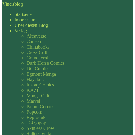
Vincisblog
Startseite
Impressum
Über diesen Blog
Verlag
Altraverse
Carlsen
Chinabooks
Cross-Cult
Crunchyroll
Dark Horse Comics
DC Comics
Egmont Manga
Hayabusa
Image Comics
KAZÉ
Manga Cult
Marvel
Panini Comics
Popcom
Reprodukt
Tokyopop
Skinless Crow
Splitter Verlag