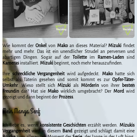
Wie kommt der
Onkel
von
Mako
an dieses Material?
Mizuki
findet
mehr und mehr. Das ist ein unendlicher Strudel an perversen und
abartigen Dingen. Sogar auf der
Toilette
im
Ramen-Laden
sind
Kameras
installiert.
Mizuki
beginnt, noch mehr herauszufinden.
Ihre
schreckliche
Vergangenheit
wird aufgedeckt.
Mako
hatte sich
selbst als Täterin gesehen und somit kommt es zur
Opfer-Täter-
Umkehr
. Wieso stellt sich
Mizuki
als
Mörderin
von ihrer
besten
Freundin
dar? Hat sie
Mako
wirklich umgebracht? Der
Mord
wird
gezeigt und dann beginnt der
Prozess
.
Mein Manga Senf
Ich liebe es, wenn
konsistente
Geschichten
erzählt werden.
Mizukis
Vergangenheit
wird in diesem
Band
gezeigt und schlägt damit eine
Brücke
zum allerersten Moment der
Serie
, der lange in der Luft hing.