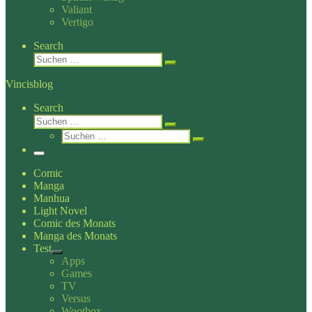
Valiant
Vertigo
Search
Suche
Suchen …
Vincisblog
Search
Suche
Suchen …
Suche
Suchen …
Menü
Comic
Manga
Manhua
Light Novel
Comic des Monats
Manga des Monats
Test
Apps
Games
TV
Versus
Wootbox