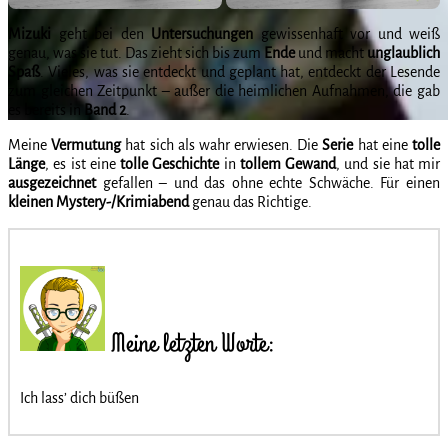
Mizuki
geht bei den
Untersuchungen
gewissenhaft vor und weiß
genau, was sie tut. Das zieht sich bis zum
Ende
und macht
unglaublich
Spaß
. Vieles, was sie entdeckt und geplant hat, entdeckt der Lesende
zum gleichen Zeitpunkt – außer die heimlichen Aufnahmen, die gab
es bereits in
Band 2
.
Meine
Vermutung
hat sich als wahr erwiesen. Die
Serie
hat eine
tolle
Länge
, es ist eine
tolle
Geschichte
in
tollem
Gewand
, und sie hat mir
ausgezeichnet
gefallen – und das ohne echte Schwäche. Für einen
kleinen
Mystery-/Krimiabend
genau das Richtige.
Meine letzten Worte:
Ich lass’ dich büßen