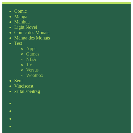
Zum
Inhalt
Comic
springen
Manga
Manhua
Light Novel
Comic des Monats
Manga des Monats
Test
Apps
Games
NBA
TV
Versus
Wootbox
Senf
Vinciscast
Zufallsbeitrag