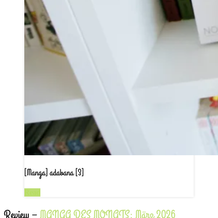
[Manga] adabana [3]
Read
Review –
MANGA DES MONATS: März 2026