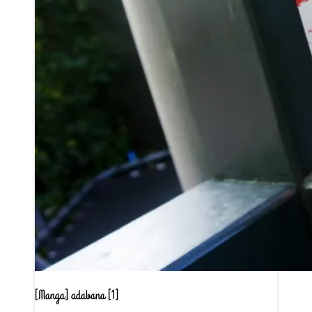
[Manga] adabana [1]