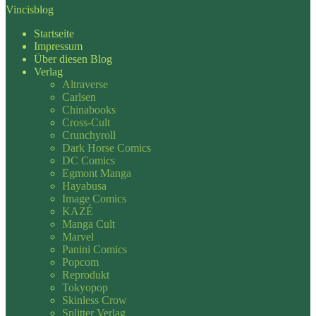
Vincisblog
Startseite
Impressum
Über diesen Blog
Verlag
Altraverse
Carlsen
Chinabooks
Cross-Cult
Crunchyroll
Dark Horse Comics
DC Comics
Egmont Manga
Hayabusa
Image Comics
KAZÉ
Manga Cult
Marvel
Panini Comics
Popcom
Reprodukt
Tokyopop
Skinless Crow
Splitter Verlag