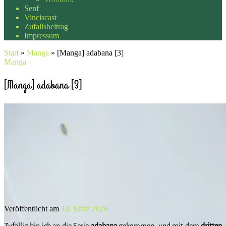
Senf
Vinciscast
Zufallsbeitrag
Impressum
Start
»
Manga
»
[Manga] adabana [3]
Manga
[Manga] adabana [3]
Veröffentlicht am
18. März 2026
Zufällig bin ich an die Serie
adabana
gekommen, und mit dem
dritten