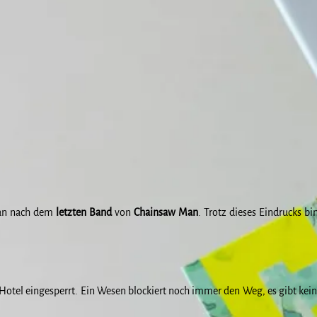
lan nach dem
letzten
Band
von
Chainsaw
Man
. Trotz dieses Eindrucks b
otel eingesperrt. Ein Wesen blockiert noch immer den Weg, es gibt kei