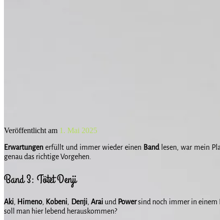
Veröffentlicht am
1. Mai 2025
Erwartungen
erfüllt und immer wieder einen
Band
lesen, war mein P
genau das richtige Vorgehen.
Band 3: Tötet Denji
Aki
,
Himeno
,
Kobeni
,
Denji
,
Arai
und
Power
sind noch immer in einem H
soll man hier lebend herauskommen?