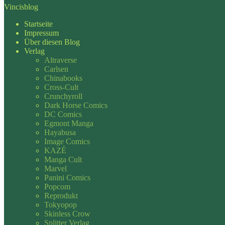
Vincisblog
Startseite
Impressum
Über diesen Blog
Verlag
Altraverse
Carlsen
Chinabooks
Cross-Cult
Crunchyroll
Dark Horse Comics
DC Comics
Egmont Manga
Hayabusa
Image Comics
KAZÉ
Manga Cult
Marvel
Panini Comics
Popcom
Reprodukt
Tokyopop
Skinless Crow
Splitter Verlag