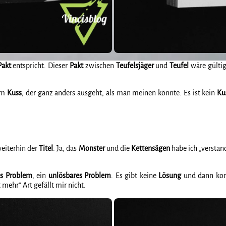
Pakt
entspricht. Dieser
Pakt
zwischen
Teufelsjäger
und
Teufel
wäre gültig
em
Kuss
, der ganz anders ausgeht, als man meinen könnte. Es ist kein
Ku
 weiterhin der
Titel
. Ja, das
Monster
und die
Kettensägen
habe ich „verstan
s
Problem
, ein
unlösbares
Problem
. Es gibt keine
Lösung
und dann ko
 mehr“ Art gefällt mir nicht.