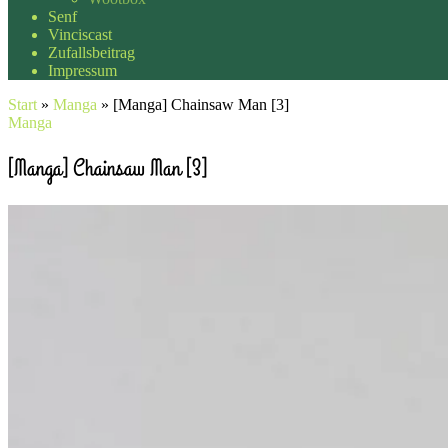
Senf
Vinciscast
Zufallsbeitrag
Impressum
Start
»
Manga
»
[Manga] Chainsaw Man [3]
Manga
[Manga] Chainsaw Man [3]