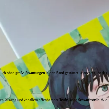
in ich ohne
große
Erwartungen
in den
Band
gestartet. Manchmal ist das
nen Ausweg und vor allem offenbart der
Teufel
keine
Schwachstelle
. Wie