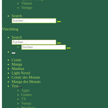
Valiant
Vertigo
Search
Suche
Suchen …
Vincisblog
Search
Suche
Suchen …
Suche
Suchen …
Menü
Comic
Manga
Manhua
Light Novel
Comic des Monats
Manga des Monats
Test
Apps
Games
TV
Versus
Wootbox