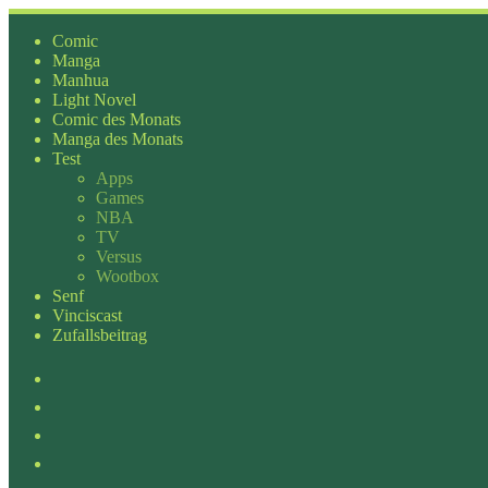
Zum
Inhalt
Comic
springen
Manga
Manhua
Light Novel
Comic des Monats
Manga des Monats
Test
Apps
Games
NBA
TV
Versus
Wootbox
Senf
Vinciscast
Zufallsbeitrag