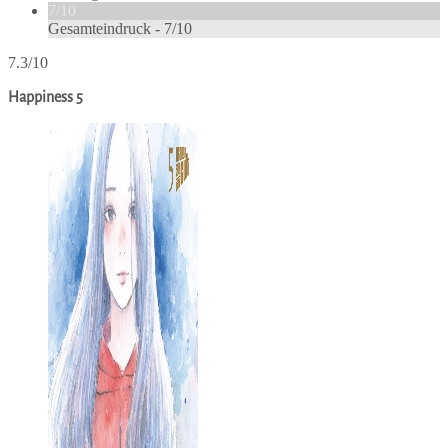
7/10
Gesamteindruck -
7/10
7.3/10
Happiness 5