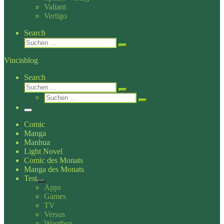
Valiant
Vertigo
Search
Suche
Suchen …
Vincisblog
Search
Suche
Suchen …
Suche
Suchen …
Menü
Comic
Manga
Manhua
Light Novel
Comic des Monats
Manga des Monats
Test
Apps
Games
TV
Versus
Wootbox