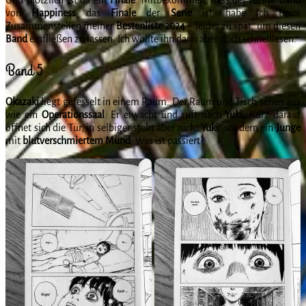
von
Happiness
das
Finale
der
Serie
ist, habe ich beim
Zusammenstellen meiner
Bestenliste
2024
– leider zu spät, um diesen
Band
einfließen zu lassen. Ich wollte ihn dann aber doch schnelllesen.
Band 5
Okazaki
liegt gefesselt in einem Raum. Der Raum und Tisch sehen aus
wie ein
Operationssaal
. Er erwacht und ruft nach
Yuki
. Kurz darauf
öffnet sich die Tür, in selbiger steht aber nicht
Yuki
, sondern ein
Junge
mit
blutverschmiertem
Mund
. Was ist passiert?