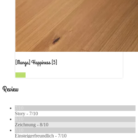
[Manga] Happiness [5]
Read
Review
7/10
Story -
7/10
8/10
Zeichnung -
8/10
7/10
Einsteigerfreundlich -
7/10