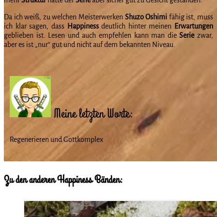
mehr
Struktur
hätte der
Serie
aber sicher gut zu Gesicht gestanden.
Da ich weiß, zu welchen Meisterwerken
Shuzo
Oshimi
fähig ist, muss
ich klar sagen, dass
Happiness
deutlich hinter meinen
Erwartungen
geblieben ist. Lesen und auch empfehlen kann man die
Serie
zwar,
aber es ist „nur“ gut und nicht auf dem bekannten Niveau.
Meine letzten Worte:
Regenerieren und Gottkomplex
Zu den anderen Happiness Bänden: