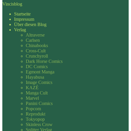
Vincisblog
Startseite
Impressum
Über diesen Blog
Verlag
Altraverse
Carlsen
Chinabooks
Cross-Cult
Crunchyroll
Dark Horse Comics
DC Comics
Egmont Manga
Hayabusa
Image Comics
KAZÉ
Manga Cult
Marvel
Panini Comics
Popcom
Reprodukt
Tokyopop
Skinless Crow
Splitter Verlag