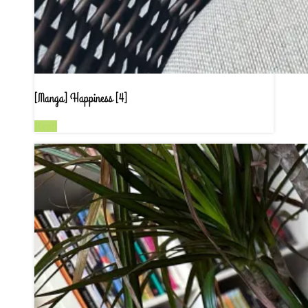
[Manga] Happiness [4]
Read