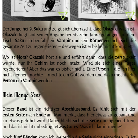
Der
Junge
heißt
Saku
und zeigt sich überrascht, dass
Okazaki
wach ist.
Okazaki
liegt laut seiner Angabe bereits zehn Jahre gefangen auf dem
Tisch.
Saku
ist ebenfalls ein
Vampir
und sein
Körper
versucht sich die
gesamte Zeit zu regenerieren – deswegen ist er bisher nicht komplett.
Wo ist
Nora
?
Okazaki
hört sie und erfährt dann, dass sie zerstückelt
wurde, nur ihr
Gehirn
ist noch intakt. Wird sie sich eines Tages
regenerieren? Aber das war es bisher nicht. Eine
Person
– die ich hier
nicht nennen möchte – möchte ein
Gott
werden und dazu möchte die
Person
ein
Vampir
werden.
Mein Manga Senf
Dieser
Band
ist ein richtiger
Abschlussband
. Es fühlt sich mit der
ersten
Seite
nach
Ende
an. Man merkt, dass hier etwas aufgebaut und
zu etwas geführt wird. Dabei bleibt sich die
Serie
durchgehend treu,
und das ist nicht unbedingt etwas Gutes. Was ich damit meine?
Nach
fünf
Bänden
kann ich weiterhin die
Serie
nicht einordnen. Es ist