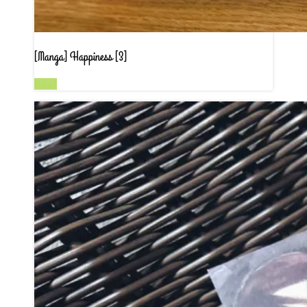
[Manga] Happiness [3]
Read