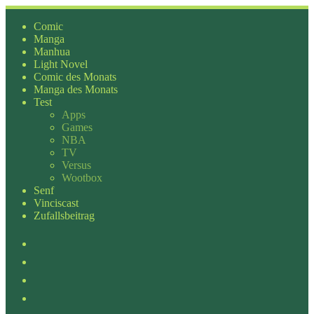
Zum
Inhalt
Comic
springen
Manga
Manhua
Light Novel
Comic des Monats
Manga des Monats
Test
Apps
Games
NBA
TV
Versus
Wootbox
Senf
Vinciscast
Zufallsbeitrag