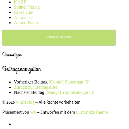
KAZÉ
Splitter Verlag
Cross-Cult
Altraverse
Anime-Palast
Unterstütze Vincisblog
Übersetzen
Beitragsnavigation
Vorheriger Beitrag
[Comic] Superman [3]
Zurück zur Beitragsliste
Nächster Beitrag
[Manga] Yomotsuhegui [3]
© 2026
Vincisblog
– Alle Rechte vorbehalten
Präsentiert von
WP
– Entworfen mit dem
Customizr-Theme