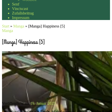
Senf
Vinciscast
Zufallsbeitrag
Impressum
Start
»
Manga
»
[Manga] Happiness [5]
Manga
[Manga] Happiness [5]
Veröffentlicht am
19. Januar 2025
Und plötzlich ist da ein
Finale
. Mitbekommen, dass der
fünfte
Band