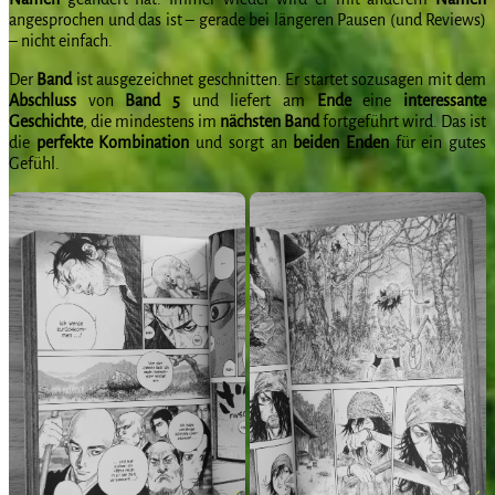
angesprochen und das ist – gerade bei längeren Pausen (und Reviews)
– nicht einfach.
Der
Band
ist ausgezeichnet geschnitten. Er startet sozusagen mit dem
Abschluss
von
Band 5
und liefert am
Ende
eine
interessante
Geschichte
, die mindestens im
nächsten
Band
fortgeführt wird. Das ist
die
perfekte
Kombination
und sorgt an
beiden
Enden
für ein gutes
Gefühl.