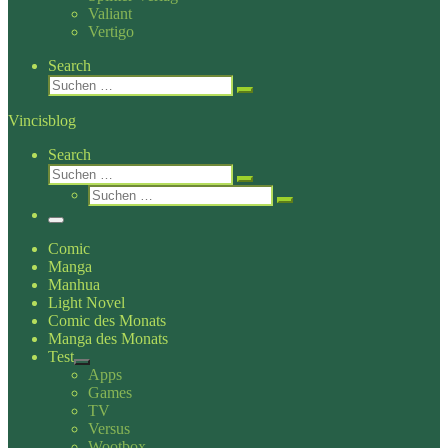
Valiant
Vertigo
Search
Suche
Suchen …
Vincisblog
Search
Suche
Suchen …
Suche
Suchen …
Menü
Comic
Manga
Manhua
Light Novel
Comic des Monats
Manga des Monats
Test
Apps
Games
TV
Versus
Wootbox