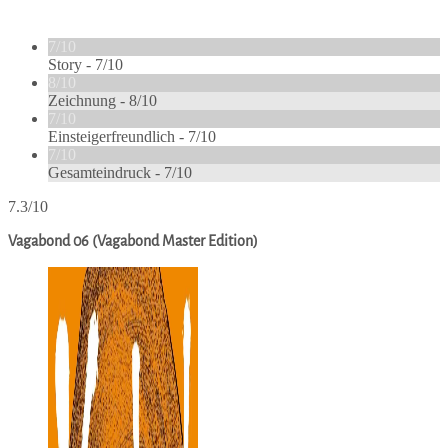
7/10
Story -
7/10
8/10
Zeichnung -
8/10
7/10
Einsteigerfreundlich -
7/10
7/10
Gesamteindruck -
7/10
7.3/10
Vagabond 06 (Vagabond Master Edition)