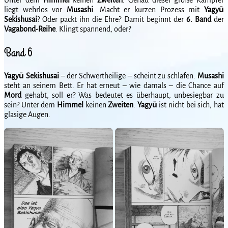
liegt wehrlos vor
Musashi
. Macht er kurzen Prozess mit
Yagy
ū
Sekishusai
? Oder packt ihn die Ehre? Damit beginnt der
6. Band
der
Vagabond-Reihe
. Klingt spannend, oder?
Band 6
Yagyū Sekishusai
– der Schwertheilige – scheint zu schlafen.
Musashi
steht an seinem Bett. Er hat erneut – wie damals – die Chance auf
Mord
gehabt, soll er? Was bedeutet es überhaupt, unbesiegbar zu
sein? Unter dem
Himmel
keinen
Zweiten
.
Yagyū
ist nicht bei sich, hat
glasige Augen.