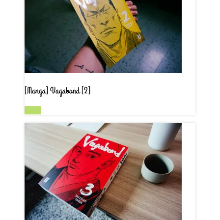
[Manga] Vagabond [2]
Read