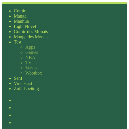
Zum
Inhalt
Comic
springen
Manga
Manhua
Light Novel
Comic des Monats
Manga des Monats
Test
Apps
Games
NBA
TV
Versus
Wootbox
Senf
Vinciscast
Zufallsbeitrag