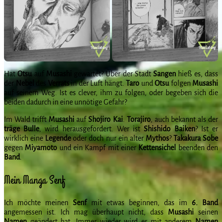
Hat
Otsu
auf
Musashi
gewartet? Über der Stadt
Sangen
hieß es, dass
der
Nebel
des
Verrats
in der Luft hängt.
Taro
und
Otsu
folgen
Musashi
auf seinem Weg. Ist es clever, ihm zu folgen, oder begeben sich die
beiden dadurch in eine unnötige Gefahr?
Im Wald trifft
Musashi
auf
Shojiro
Kai
.
Torajiro
, auch bekannt als der
träge
Bulle
, wird herausgefordert. Wer ist
Shishido
Baiken
? Ist er
wirklich eine
Legende
oder doch nur ein alter
Mythos
?
Takakura
Sobe
gegen
Miyamoto
und ein Kampf mit einer
Kettensichel
beenden den
Band
.
Mein Manga Senf
Ich möchte meinen
Senf
mit etwas beginnen, das im
6. Band
angemessen ist. Ich mag überhaupt nicht, dass
Musashi
seinen
Namen
geändert hat. Immer wieder wird er mit anderem
Namen