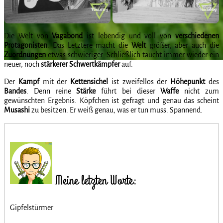
Die Welt von
Vagabond
ist lebendig und voll von
verschiedenen
Protagonisten
. Das Letztere macht die
Welt
größer, aber auch die
Zuordnungen
etwas schwieriger. Schließlich taucht immer wieder ein
neuer, noch
stärkerer
Schwertkämpfer
auf.
Der
Kampf
mit der
Kettensichel
ist zweifellos der
Höhepunkt
des
Bandes
. Denn reine
Stärke
führt bei dieser
Waffe
nicht zum
gewünschten Ergebnis. Köpfchen ist gefragt und genau das scheint
Musashi
zu besitzen. Er weiß genau, was er tun muss. Spannend.
Meine letzten Worte:
Gipfelstürmer