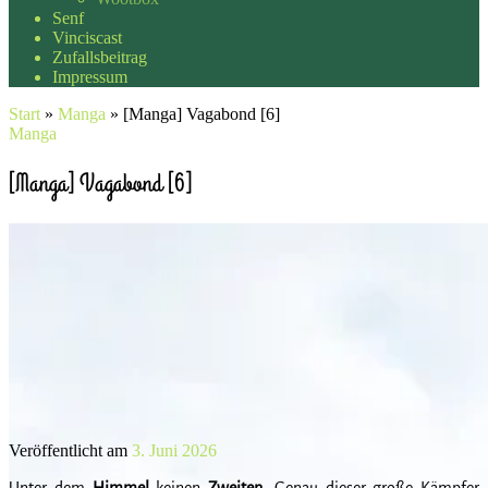
Senf
Vinciscast
Zufallsbeitrag
Impressum
Start
»
Manga
»
[Manga] Vagabond [6]
Manga
[Manga] Vagabond [6]
Veröffentlicht am
3. Juni 2026
Unter dem
Himmel
keinen
Zweiten
. Genau dieser große Kämpfer