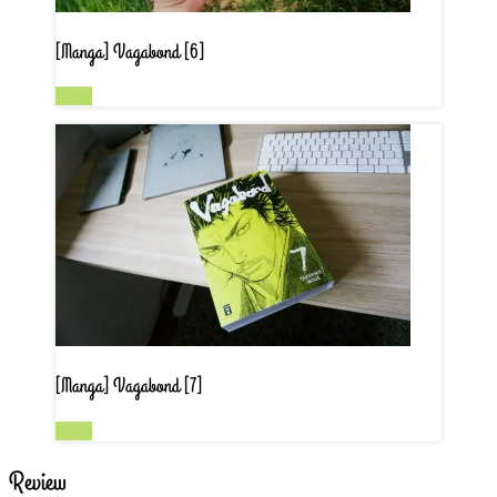
[Manga] Vagabond [6]
Read
[Manga] Vagabond [7]
Read
Review