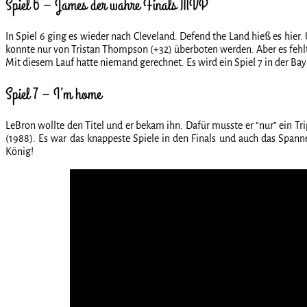
Spiel 6 – James der wahre Finals MVP
In Spiel 6 ging es wieder nach Cleveland. Defend the Land hieß es hie
konnte nur von Tristan Thompson (+32) überboten werden. Aber es fehlte 
Mit diesem Lauf hatte niemand gerechnet. Es wird ein Spiel 7 in der Ba
Spiel 7 – I’m home
LeBron wollte den Titel und er bekam ihn. Dafür musste er “nur” ein Tr
(1988). Es war das knappeste Spiele in den Finals und auch das Spanne
König!