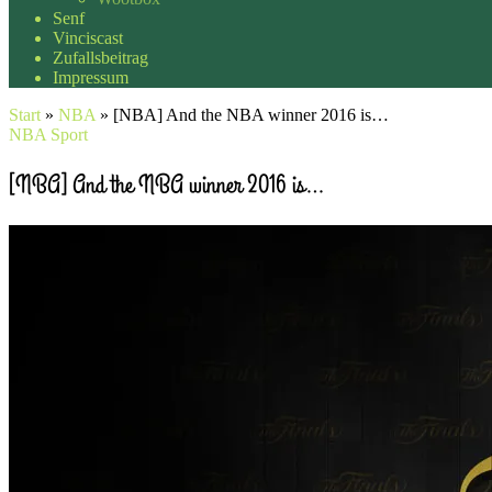
Senf
Vinciscast
Zufallsbeitrag
Impressum
Start
»
NBA
»
[NBA] And the NBA winner 2016 is…
NBA
Sport
[NBA] And the NBA winner 2016 is…