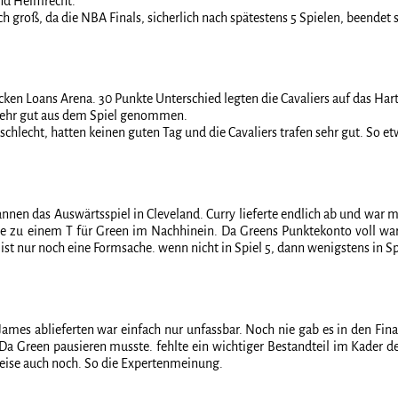
nd Heimrecht.
 groß, da die NBA Finals, sicherlich nach spätestens 5 Spielen, beendet 
icken Loans Arena. 30 Punkte Unterschied legten die Cavaliers auf das Hart
 sehr gut aus dem Spiel genommen.
lecht, hatten keinen guten Tag und die Cavaliers trafen sehr gut. So etwa
nnen das Auswärtsspiel in Cleveland. Curry lieferte endlich ab und war m
e zu einem T für Green im Nachhinein. Da Greens Punktekonto voll war, 
ist nur noch eine Formsache. wenn nicht in Spiel 5, dann wenigstens in Sp
James ablieferten war einfach nur unfassbar. Noch nie gab es in den Fina
 Green pausieren musste. fehlte ein wichtiger Bestandteil im Kader der
eise auch noch. So die Expertenmeinung.