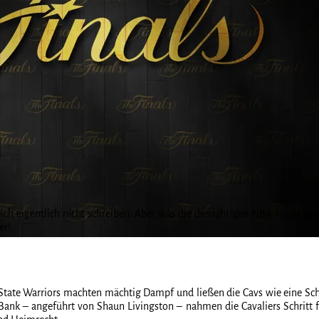
 ich eigentlich nicht schreiben. Aber was die diesjährigen NBA Finals 
er!
 State Warriors machten mächtig Dampf und ließen die Cavs wie eine Sch
k – angeführt von Shaun Livingston – nahmen die Cavaliers Schritt für