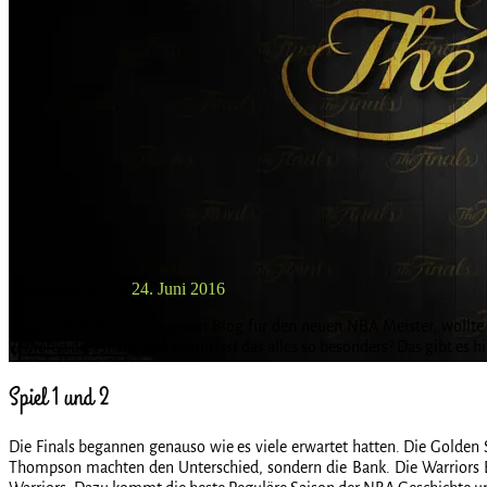
Veröffentlicht am
24. Juni 2016
Ich bin ehrlich, einen eigenen Blog für den neuen NBA Meister, wollte
verliefen die Finals, und warum ist das alles so besonders? Das gibt es hi
Spiel 1 und 2
Die Finals begannen genauso wie es viele erwartet hatten. Die Golden
Thompson machten den Unterschied, sondern die Bank. Die Warriors Ban