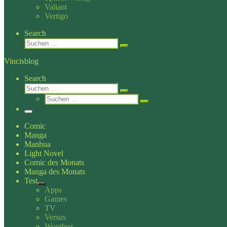
Valiant
Vertigo
Search
Suche
Suchen …
Vincisblog
Search
Suche
Suchen …
Suche
Suchen …
Menü
Comic
Manga
Manhua
Light Novel
Comic des Monats
Manga des Monats
Test
Apps
Games
TV
Versus
Wootbox