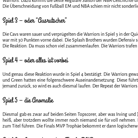
Warriors. Dazu kommt die beste Reguläre Saison der NBA Geschichte u
Die Überschneidung von Fußball EM und NBA schien mir nicht sonderlich
Spiel 3 – oder “Ausrutscher”
Die Cavs waren sauer und verprügelten die Warriors in Spiel 3 in der Qu
war mit 30 Punkten vorne dabei. Die Splash Brothers wurden Defensiv
Die Reaktion: Da muss schon viel zusammenlaufen. Die Warriors trafen sch
Spiel 4 – oder alles ist vorbei
Und genau diese Reaktion wurde in Spiel 4 bestätigt. Die Warriors gewa
und Green hatten eine folgenschwere Auseinandersetzung. Diese führt
jemand zurück, so wird es auch diesmal laufen. Der Repeat der Warriors 
Spiel 5 – die Anomalie
Diesmal gab es zwar auf beiden Seiten Topscorer, aber was Irving und 
heiß, aber trotzdem wollte immer noch niemand sie für voll nehmen. Da
zum Titel führen. Die Finals MVP Trophäe bekommt er dann logischerw