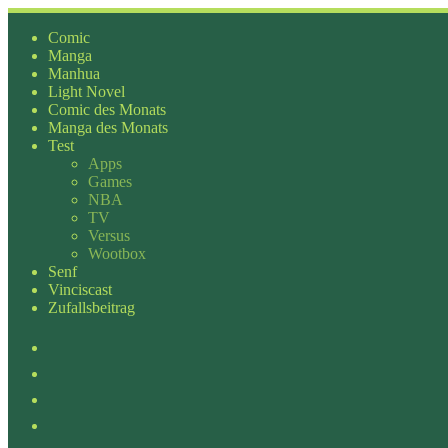
Zum
Inhalt
Comic
springen
Manga
Manhua
Light Novel
Comic des Monats
Manga des Monats
Test
Apps
Games
NBA
TV
Versus
Wootbox
Senf
Vinciscast
Zufallsbeitrag