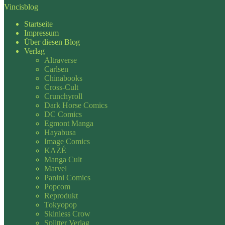
Vincisblog
Startseite
Impressum
Über diesen Blog
Verlag
Altraverse
Carlsen
Chinabooks
Cross-Cult
Crunchyroll
Dark Horse Comics
DC Comics
Egmont Manga
Hayabusa
Image Comics
KAZÉ
Manga Cult
Marvel
Panini Comics
Popcom
Reprodukt
Tokyopop
Skinless Crow
Splitter Verlag