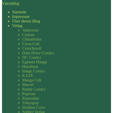
Vincisblog
Startseite
Impressum
Über diesen Blog
Verlag
Altraverse
Carlsen
Chinabooks
Cross-Cult
Crunchyroll
Dark Horse Comics
DC Comics
Egmont Manga
Hayabusa
Image Comics
KAZÉ
Manga Cult
Marvel
Panini Comics
Popcom
Reprodukt
Tokyopop
Skinless Crow
Splitter Verlag