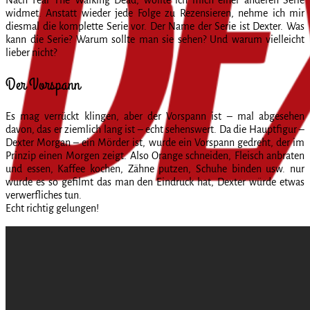
widmet. Anstatt wieder jede Folge zu Rezensieren, nehme ich mir
diesmal die komplette Serie vor. Der Name der Serie ist Dexter. Was
kann die Serie? Warum sollte man sie sehen? Und warum vielleicht
lieber nicht?
Der Vorspann
Es mag verrückt klingen, aber der Vorspann ist – mal abgesehen
davon, das er ziemlich lang ist – echt sehenswert. Da die Hauptfigur –
Dexter Morgan – ein Mörder ist, wurde ein Vorspann gedreht, der im
Prinzip einen Morgen zeigt. Also Orange schneiden, Fleisch anbraten
und essen, Kaffee kochen, Zähne putzen, Schuhe binden usw. nur
wurde es so gefilmt das man den Eindruck hat, Dexter würde etwas
verwerfliches tun.
Echt richtig gelungen!