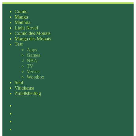
Zum
Inhalt
Comic
springen
Manga
Manhua
Light Novel
Comic des Monats
Manga des Monats
Test
Apps
Games
NBA
TV
Versus
Wootbox
Senf
Vinciscast
Zufallsbeitrag