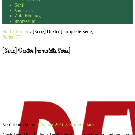
Senf
Vinciscast
Zufallsbeitrag
Impressum
Start
»
Serien
»
[Serie] Dexter [komplette Serie]
Serien
TV
[Serie] Dexter [komplette Serie]
Veröffentlicht am
5. Januar 2016
|
8 Kommentare
Nach Fear The Walking Dead, wollte ich mich einer anderen Serie