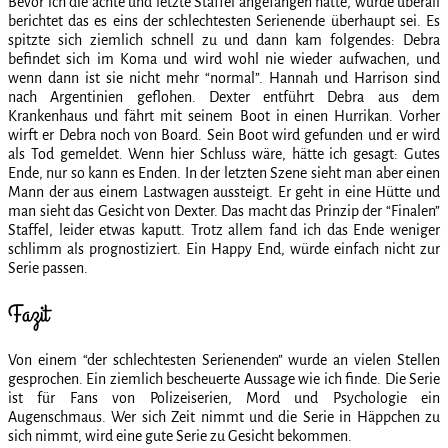
Bevor ich die achte und letzte Staffel angefangen hatte, wurde überall
berichtet das es eins der schlechtesten Serienende überhaupt sei. Es
spitzte sich ziemlich schnell zu und dann kam folgendes: Debra
befindet sich im Koma und wird wohl nie wieder aufwachen, und
wenn dann ist sie nicht mehr “normal”. Hannah und Harrison sind
nach Argentinien geflohen. Dexter entführt Debra aus dem
Krankenhaus und fährt mit seinem Boot in einen Hurrikan. Vorher
wirft er Debra noch von Board. Sein Boot wird gefunden und er wird
als Tod gemeldet. Wenn hier Schluss wäre, hätte ich gesagt: Gutes
Ende, nur so kann es Enden. In der letzten Szene sieht man aber einen
Mann der aus einem Lastwagen aussteigt. Er geht in eine Hütte und
man sieht das Gesicht von Dexter. Das macht das Prinzip der “Finalen”
Staffel, leider etwas kaputt. Trotz allem fand ich das Ende weniger
schlimm als prognostiziert. Ein Happy End, würde einfach nicht zur
Serie passen.
Fazit
Von einem “der schlechtesten Serienenden” wurde an vielen Stellen
gesprochen. Ein ziemlich bescheuerte Aussage wie ich finde. Die Serie
ist für Fans von Polizeiserien, Mord und Psychologie ein
Augenschmaus. Wer sich Zeit nimmt und die Serie in Häppchen zu
sich nimmt, wird eine gute Serie zu Gesicht bekommen.