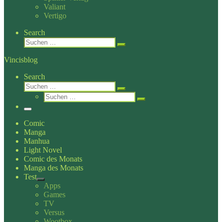
Valiant
Vertigo
Search
Suche
Suchen …
Vincisblog
Search
Suche
Suchen …
Suche
Suchen …
Menü
Comic
Manga
Manhua
Light Novel
Comic des Monats
Manga des Monats
Test
Apps
Games
TV
Versus
Wootbox