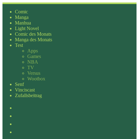
Zum
Inhalt
Comic
springen
Manga
Manhua
Light Novel
Comic des Monats
Manga des Monats
Test
Apps
Games
NBA
TV
Versus
Wootbox
Senf
Vinciscast
Zufallsbeitrag