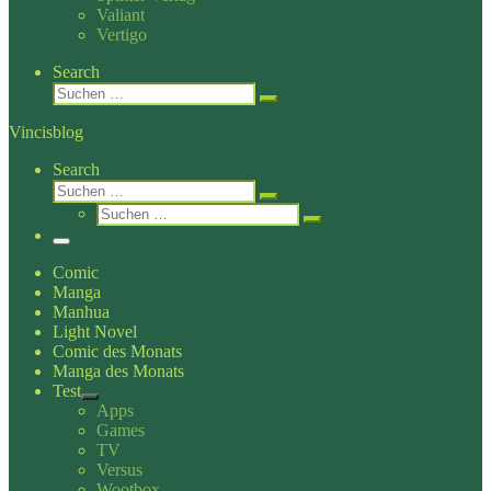
Valiant
Vertigo
Search
Suche
Suchen …
Vincisblog
Search
Suche
Suchen …
Suche
Suchen …
Menü
Comic
Manga
Manhua
Light Novel
Comic des Monats
Manga des Monats
Test
Apps
Games
TV
Versus
Wootbox