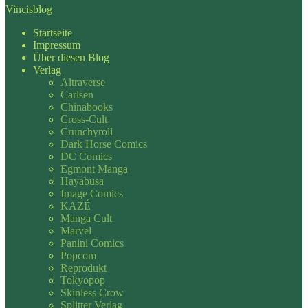
Vincisblog
Startseite
Impressum
Über diesen Blog
Verlag
Altraverse
Carlsen
Chinabooks
Cross-Cult
Crunchyroll
Dark Horse Comics
DC Comics
Egmont Manga
Hayabusa
Image Comics
KAZÉ
Manga Cult
Marvel
Panini Comics
Popcom
Reprodukt
Tokyopop
Skinless Crow
Splitter Verlag