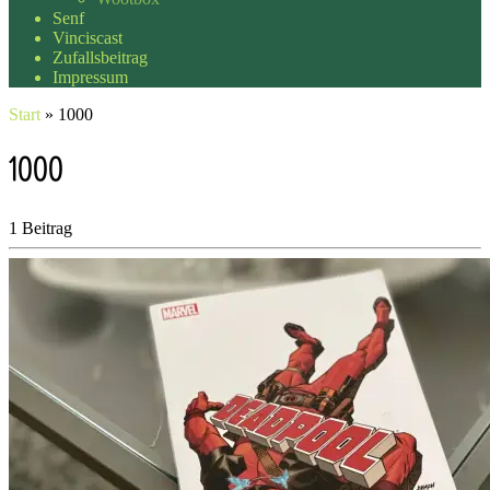
Senf
Vinciscast
Zufallsbeitrag
Impressum
Start
»
1000
1000
1 Beitrag