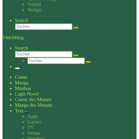
Valiant
Vertigo
Search
Suche
Suchen …
Vincisblog
Search
Suche
Suchen …
Suche
Suchen …
Menü
Comic
Manga
Manhua
Light Novel
Comic des Monats
Manga des Monats
Test
Apps
Games
TV
Versus
Wootbox