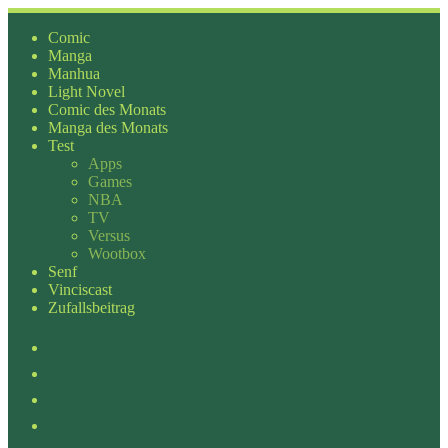
Zum
Inhalt
Comic
springen
Manga
Manhua
Light Novel
Comic des Monats
Manga des Monats
Test
Apps
Games
NBA
TV
Versus
Wootbox
Senf
Vinciscast
Zufallsbeitrag