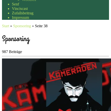
Senf
Vinciscast
Zufallsbeitrag
Impressum
Start
»
Sponsoring
»
Seite 38
Sponsoring
987 Beiträge