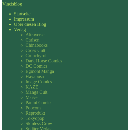
Vincisblog
Startseite
Impressum
Über diesen Blog
Verlag
Altraverse
Carlsen
Chinabooks
Cross-Cult
Crunchyroll
Dark Horse Comics
DC Comics
Egmont Manga
Hayabusa
Image Comics
KAZÉ
Manga Cult
Marvel
Panini Comics
Popcom
Reprodukt
Tokyopop
Skinless Crow
Splitter Verlag