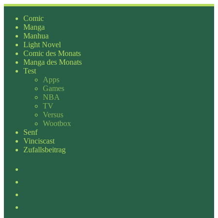
Zum
Inhalt
Comic
springen
Manga
Manhua
Light Novel
Comic des Monats
Manga des Monats
Test
Apps
Games
NBA
TV
Versus
Wootbox
Senf
Vinciscast
Zufallsbeitrag