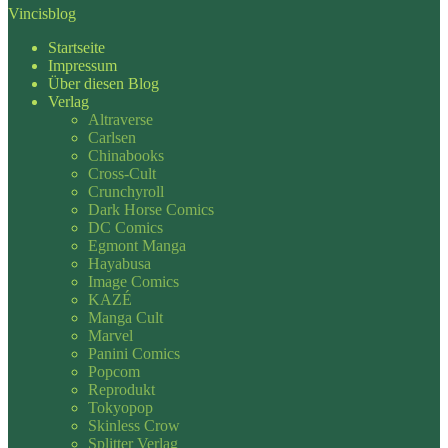
Vincisblog
Startseite
Impressum
Über diesen Blog
Verlag
Altraverse
Carlsen
Chinabooks
Cross-Cult
Crunchyroll
Dark Horse Comics
DC Comics
Egmont Manga
Hayabusa
Image Comics
KAZÉ
Manga Cult
Marvel
Panini Comics
Popcom
Reprodukt
Tokyopop
Skinless Crow
Splitter Verlag