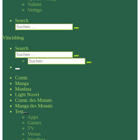
Valiant
Vertigo
Search
Suche
Suchen …
Vincisblog
Search
Suche
Suchen …
Suche
Suchen …
Menü
Comic
Manga
Manhua
Light Novel
Comic des Monats
Manga des Monats
Test
Apps
Games
TV
Versus
Wootbox