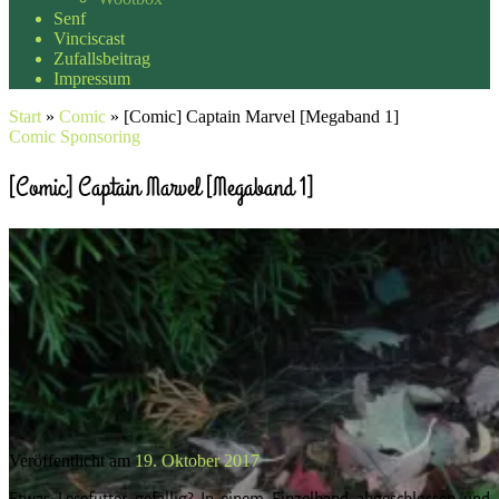
Senf
Vinciscast
Zufallsbeitrag
Impressum
Start
»
Comic
»
[Comic] Captain Marvel [Megaband 1]
Comic
Sponsoring
[Comic] Captain Marvel [Megaband 1]
Veröffentlicht am
19. Oktober 2017
Etwas Lesefutter gefällig? In einem Einzelband abgeschlossen und