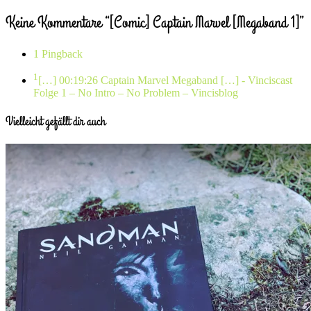
Keine Kommentare “[Comic] Captain Marvel [Megaband 1]”
1 Pingback
1
[…] 00:19:26 Captain Marvel Megaband […]
- Vinciscast
Folge 1 – No Intro – No Problem – Vincisblog
Vielleicht gefällt dir auch