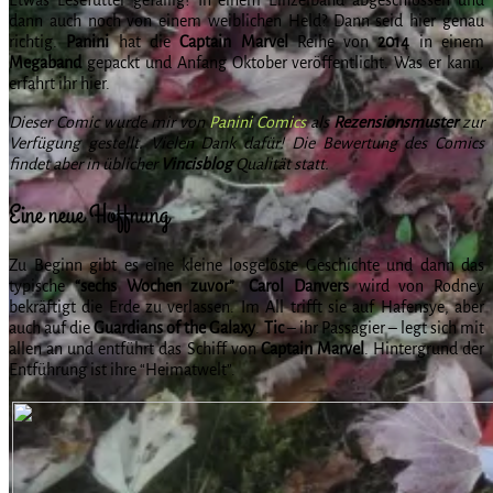
dann auch noch von einem weiblichen Held? Dann seid hier genau
richtig.
Panini
hat die
Captain Marvel
Reihe von
2014
in einem
Megaband
gepackt und Anfang Oktober veröffentlicht. Was er kann,
erfahrt ihr hier.
Dieser Comic wurde mir von
Panini Comics
als
Rezensionsmuster
zur
Verfügung gestellt. Vielen Dank dafür! Die Bewertung des Comics
findet aber in üblicher
Vincisblog
Qualität statt.
Eine neue Hoffnung
Zu Beginn gibt es eine kleine losgelöste Geschichte und dann das
typische
“sechs Wochen zuvor”
.
Carol Danvers
wird von Rodney
bekräftigt die Erde zu verlassen. Im All trifft sie auf Hafensye, aber
auch auf die
Guardians of the Galaxy
.
Tic
– ihr Passagier – legt sich mit
allen an und entführt das Schiff von
Captain Marvel
. Hintergrund der
Entführung ist ihre “Heimatwelt”.