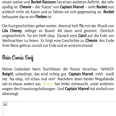
reisen weiter und
Rocket Raccoon
hat einen weiteren Auftritt, der sehr
spaßig ist.
Chewie
– die “Katze” von
Captain Marvel
– sieht
Rocket
nun
wirklich nicht als Katze und so fahren sie sich gegenseitig an.
Rocket
behauptet das es ein
Flerken
ist.
Die Kurzgeschichten gehen weiter, diesmal holt
Tic
mit der Musik von
Lila Cheney
, selbige an Board. Ab dann wird gereimt. Ziemlich
ungewöhnlich, für ein Heft okay. Danach reist
Carol
auf die Erde um
Weihnachten zu feiern. Es folgt eine Geschichte zu
Chewie
. Am Ende
ihrer Reise geht es zurück zur Erde und es wird emotional.
Mein Comic Senf
Meine Gedanken beim Durchlesen der Panini Vorschau: “WHOO!
Batgirl
, unbedingt, das wird richtig gut.
Captain Marvel
, mhh….weiß
net. Na okay, ich schau mal rein”. Nachdem lesen beider Megabände
sah es etwas anders aus.
Batgirl
hat leider enttäuscht, unter anderem
wegen den Erwartungshaltungen. Und
Captain Marvel
hat einfach nur
überzeugt.