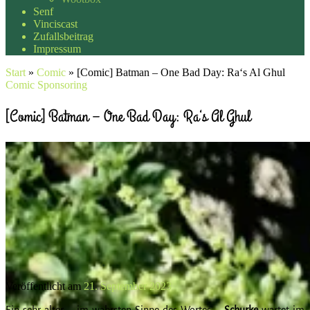
Senf
Vinciscast
Zufallsbeitrag
Impressum
Start
»
Comic
»
[Comic] Batman – One Bad Day: Ra‘s Al Ghul
Comic
Sponsoring
[Comic] Batman – One Bad Day: Ra‘s Al Ghul
Veröffentlicht am
21. September 2023
Ein sehr alter – im wahrsten Sinne des Wortes –
Schurke
wartet im