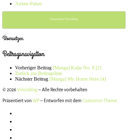
Anime-Palast
Unterstütze Vincisblog
Übersetzen
Beitragsnavigation
Vorheriger Beitrag
[Manga] Kaiju No. 8 [2]
Zurück zur Beitragsliste
Nächster Beitrag
[Manga] My Home Hero [4]
© 2026
Vincisblog
– Alle Rechte vorbehalten
Präsentiert von
WP
– Entworfen mit dem
Customizr-Theme