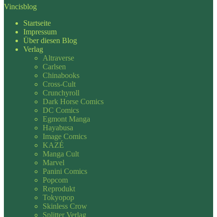
Vincisblog
Startseite
Impressum
Über diesen Blog
Verlag
Altraverse
Carlsen
Chinabooks
Cross-Cult
Crunchyroll
Dark Horse Comics
DC Comics
Egmont Manga
Hayabusa
Image Comics
KAZÉ
Manga Cult
Marvel
Panini Comics
Popcom
Reprodukt
Tokyopop
Skinless Crow
Splitter Verlag