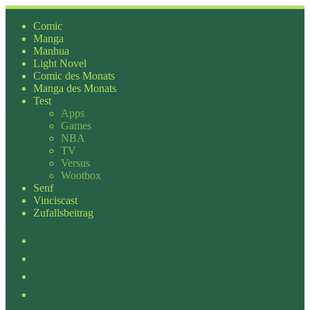
Zum
Inhalt
Comic
springen
Manga
Manhua
Light Novel
Comic des Monats
Manga des Monats
Test
Apps
Games
NBA
TV
Versus
Wootbox
Senf
Vinciscast
Zufallsbeitrag