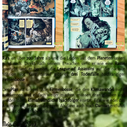
Ra’s
ist über
700 Jahre
alt und die Leiden auf dem
Planeten
lassen
nicht nach. Direkt nach seinem Erwachen sieht er wie eine
Rasse
ausstirbt und er bereitet die
League of Assassins
auf die nächste
Mission vor. Kurz darauf gibt es
drei Todesfälle
hochrangiger
Firmenbosse
.
Der
Plan
ist simpel: Alle
Firmenbosse
, die den
Klimawandel
nicht
anerkennen und einfach weiter machen, müssen dran glauben und
werden durch
klimafreundliche Nachfolger
ersetzt. Egal wie edel das
Ansinnen ist,
Bruce
ist dagegen. Als dann auch noch
Damian
entführt
wird, ist das Fass übergelaufen.
Mein Comic Senf