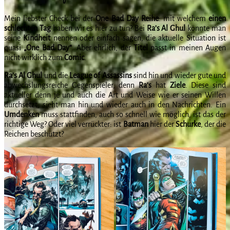
Mein liebster Check bei der
One Bad Day Reihe
: mit welchem
einen
schlechten Tag
haben wir es hier zu tun? Bei
Ra’s Al Ghul
könnte man
seine
Kindheit
nennen oder einfach sagen, die aktuelle Situation ist
quasi
„One Bad Day“
. Aber ehrlich, der
Titel
passt in meinen Augen
nicht wirklich zum
Comic
.
Ra’s Al Ghul
und die
League of Assassins
sind hin und wieder gute und
abwechslungsreiche Gegenspieler, denn
Ra’s
hat
Ziele
. Diese sind
aktueller denn je und auch die Art und Weise wie er seinen Willen
durchsetzt, sieht man hin und wieder auch in den Nachrichten. Ein
Umdenken
muss stattfinden, auch so schnell wie möglich, ist das der
richtige Weg? Oder viel verrückter: ist
Batman
hier der
Schurke
, der die
Reichen beschützt?