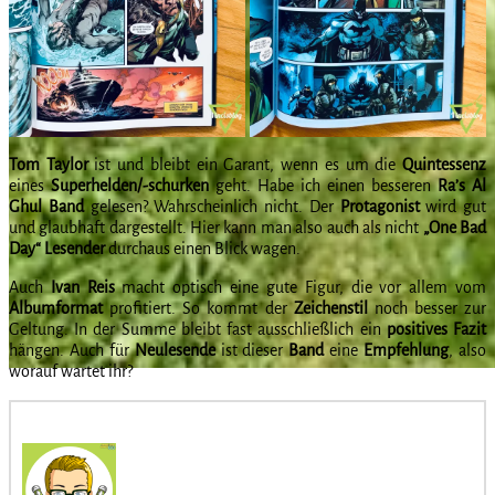
Tom Taylor
ist und bleibt ein Garant, wenn es um die
Quintessenz
eines
Superhelden/-schurken
geht. Habe ich einen besseren
Ra’s Al
Ghul Band
gelesen? Wahrscheinlich nicht. Der
Protagonist
wird gut
und glaubhaft dargestellt. Hier kann man also auch als nicht
„One Bad
Day“ Lesender
durchaus einen Blick wagen.
Auch
Ivan Reis
macht optisch eine gute Figur, die vor allem vom
Albumformat
profitiert. So kommt der
Zeichenstil
noch besser zur
Geltung. In der Summe bleibt fast ausschließlich ein
positives Fazit
hängen. Auch für
Neulesende
ist dieser
Band
eine
Empfehlung
, also
worauf wartet ihr?