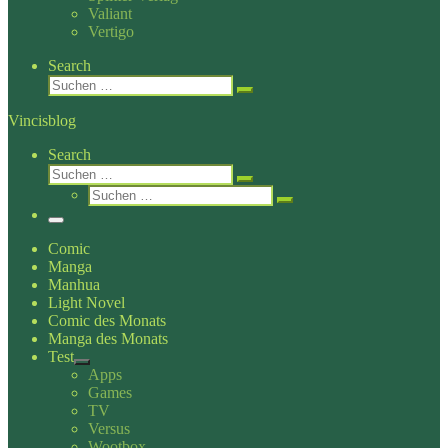
Valiant
Vertigo
Search
Suche
Suchen …
Vincisblog
Search
Suche
Suchen …
Suche
Suchen …
Menü
Comic
Manga
Manhua
Light Novel
Comic des Monats
Manga des Monats
Test
Apps
Games
TV
Versus
Wootbox