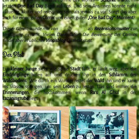
letzten
One Bad Day
Band auf uns. Und sein Ansinnen könnte nicht
aktueller, akuter und relevanter sein, als jemals zu vor. Sorgt das aber
auch für einen guten
Comic
und einen guten
„One Bad Day“-Moment
?
Dieser Comic wurde mir von
Panini Comics
als
Rezensionsmuster
zur
Verfügung gestellt. Vielen Dank dafür! Die Bewertung des Comics
findet aber in üblicher
Vincisblog
Qualität statt.
Der Plot
Ein
kleiner Junge
sieht wie seine
Stadt
fällt, er läuft weg, aber die
Eindringlinge
holen auf und drücken ihn in den
Schlamm
des
Waldbodens
. Wie durch ein Wunder rettet der
Wald
ihn und er kann
ins Wasser springen, um sein
Leben
zu retten. Das sind immer die
Erinnerungen,
die hochkommen, wenn
Ra’s Al Ghul
in der
Lazarusgrube
liegt.