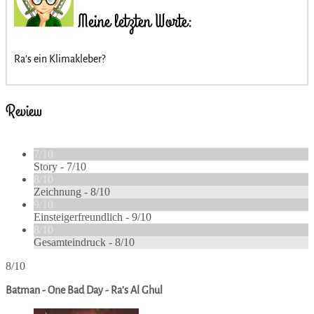
Meine letzten Worte:
Ra’s ein Klimakleber?
Review
7/10
Story -
7/10
8/10
Zeichnung -
8/10
9/10
Einsteigerfreundlich -
9/10
8/10
Gesamteindruck -
8/10
8/10
Batman - One Bad Day - Ra's Al Ghul