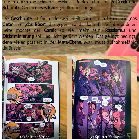
tragen durch die schwere Lesekost. Beides schreit nach
Dreck
und
Schmutz
. Genau dieses
Raue
gefällt mir sehr gut.
Die
Geschichte
ist für mich zweigeteilt: zum einen haben wir
„das
Gute“
und
„das Böse“
, die gegeneinander kämpft. Auf der anderen
Seite möchte der
Comic
so viel mehr sein,
Rassismus
und
Diskriminierung
soll ins Licht gerückt werden. Das gelingt bedingt,
denn vieles passiert in der
Meta-Ebene
. Man muss aufnahmefähig
dafür sein.
(c) Splitter Verlag
(c) Splitter Verlag