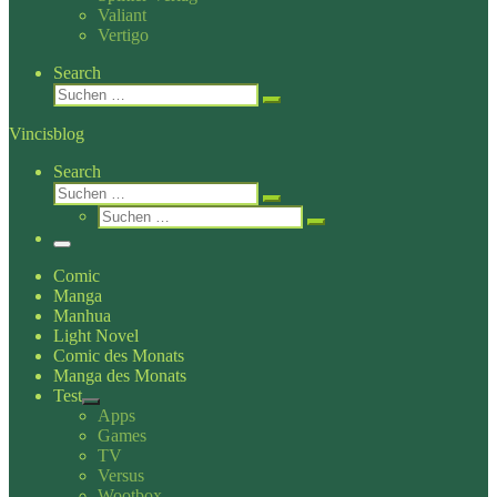
Valiant
Vertigo
Search
Suche
Suchen …
Vincisblog
Search
Suche
Suchen …
Suche
Suchen …
Menü
Comic
Manga
Manhua
Light Novel
Comic des Monats
Manga des Monats
Test
Apps
Games
TV
Versus
Wootbox