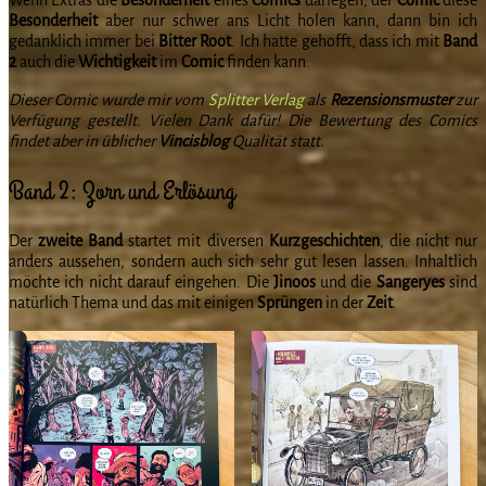
Besonderheit
aber nur schwer ans Licht holen kann, dann bin ich
gedanklich immer bei
Bitter Root
. Ich hatte gehofft, dass ich mit
Band
2
auch die
Wichtigkeit
im
Comic
finden kann.
Dieser Comic wurde mir vom
Splitter Verlag
als
Rezensionsmuster
zur
Verfügung gestellt. Vielen Dank dafür! Die Bewertung des Comics
findet aber in üblicher
Vincisblog
Qualität statt.
Band 2: Zorn und Erlösung
Der
zweite Band
startet mit diversen
Kurzgeschichten
, die nicht nur
anders aussehen, sondern auch sich sehr gut lesen lassen. Inhaltlich
möchte ich nicht darauf eingehen. Die
Jinoos
und die
Sangeryes
sind
natürlich Thema und das mit einigen
Sprüngen
in der
Zeit
.