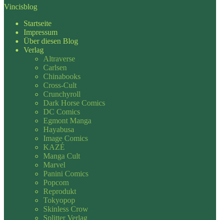
Vincisblog
Startseite
Impressum
Über diesen Blog
Verlag
Altraverse
Carlsen
Chinabooks
Cross-Cult
Crunchyroll
Dark Horse Comics
DC Comics
Egmont Manga
Hayabusa
Image Comics
KAZÉ
Manga Cult
Marvel
Panini Comics
Popcom
Reprodukt
Tokyopop
Skinless Crow
Splitter Verlag