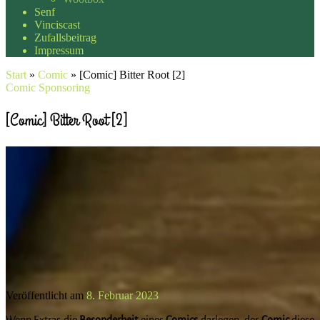
Senf
Vinciscast
Zufallsbeitrag
Impressum
Start
»
Comic
»
[Comic] Bitter Root [2]
Comic
Sponsoring
[Comic] Bitter Root [2]
Veröffentlicht am
8. Februar 2023
Wenn Extras die
Besonderheit
eines
Comics
darlegen, der
Comic
diese