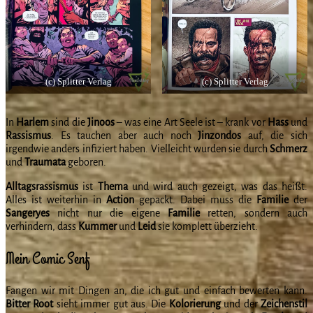
(c) Splitter Verlag
(c) Splitter Verlag
In
Harlem
sind die
Jinoos
– was eine Art Seele ist – krank vor
Hass
und
Rassismus
. Es tauchen aber auch noch
Jinzondos
auf, die sich
irgendwie anders infiziert haben. Vielleicht wurden sie durch
Schmerz
und
Traumata
geboren.
Alltagsrassismus
ist
Thema
und wird auch gezeigt, was das heißt.
Alles ist weiterhin in
Action
gepackt. Dabei muss die
Familie
der
Sangeryes
nicht nur die eigene
Familie
retten, sondern auch
verhindern, dass
Kummer
und
Leid
sie komplett überzieht.
Mein Comic Senf
Fangen wir mit Dingen an, die ich gut und einfach bewerten kann.
Bitter Root
sieht immer gut aus. Die
Kolorierung
und der
Zeichenstil