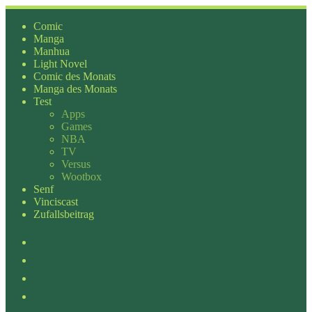
Zum
Inhalt
Comic
springen
Manga
Manhua
Light Novel
Comic des Monats
Manga des Monats
Test
Apps
Games
NBA
TV
Versus
Wootbox
Senf
Vinciscast
Zufallsbeitrag