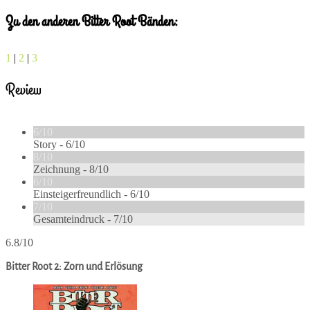
Zu den anderen Bitter Root Bänden:
1
|
2
|
3
Review
6/10
Story -
6/10
8/10
Zeichnung -
8/10
6/10
Einsteigerfreundlich -
6/10
7/10
Gesamteindruck -
7/10
6.8/10
Bitter Root 2: Zorn und Erlösung