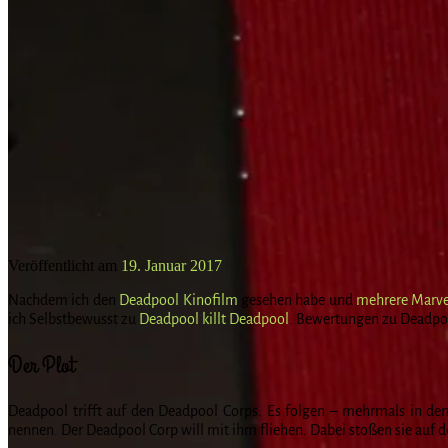
Veröffentlicht am
19. Januar 2017
Nachdem ich den
Deadpool Kinofilm
gesehen habe und
mehrere Marve
ich Selbstbewusst zu
Deadpool killt Deadpool
. Bewertungen zu Deadpool 
Der Plot
Deadpool trifft auf den Deadpool Corps. Es folgen – mehrmals in de
nennen. Der Deadpool Corp will mit ihm fliehen. Dabei stoßen sie auf d