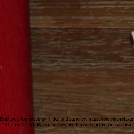
 Deadpools Gemetzels zu finden und zustellen, müssen sie einen Nexus 
 restlichen Deadpools senden. Zwischendrin wird noch erklärt was Deadp