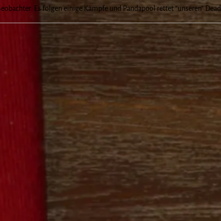
Beobachter. Es folgen einige Kämpfe und Pandapool rettet “unseren” Dea