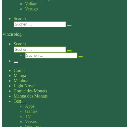
Valiant
Vertigo
Search
Suche
Suchen …
Vincisblog
Search
Suche
Suchen …
Suche
Suchen …
Menü
Comic
Manga
Manhua
Light Novel
Comic des Monats
Manga des Monats
Test
Apps
Games
TV
Versus
Wootbox