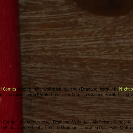
l Comics
gelesen habe, wollte ich mehr von Deadpool lesen. Mit
Night o
sind meist deutlich schlechter als die Comics es dann tatsächlich sind, al
m Comic – die verrücktesten Deadpool Varianten. Als Beispiele möchte
en Beobachter. Er beobachtet alle Deadpools von allen Universen (Multiv