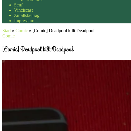
Senf
Vinciscast
Zufallsbeitrag
Impressum
Start
»
Comic
»
[Comic] Deadpool killt Deadpool
Comic
[Comic] Deadpool killt Deadpool