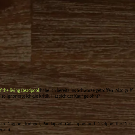
f the living Deadpool
habe ich bereits ins Schwarze getroffen. Also griff
so ignorierte ich die Kritik. Hat sich der Kauf gelohnt?
 ich Dogpool, Kidpool, Pandapool, Galactipool und Deadpool the Duck
ersen).