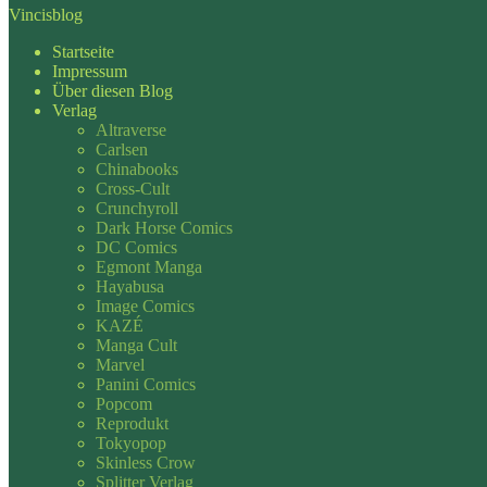
Vincisblog
Startseite
Impressum
Über diesen Blog
Verlag
Altraverse
Carlsen
Chinabooks
Cross-Cult
Crunchyroll
Dark Horse Comics
DC Comics
Egmont Manga
Hayabusa
Image Comics
KAZÉ
Manga Cult
Marvel
Panini Comics
Popcom
Reprodukt
Tokyopop
Skinless Crow
Splitter Verlag