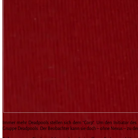
Immer mehr Deadpools stellen sich dem “Corp”. Um den Initiator des
Gruppe Deadpools. Der Beobachter kann sie doch – ohne Nexus – zu den