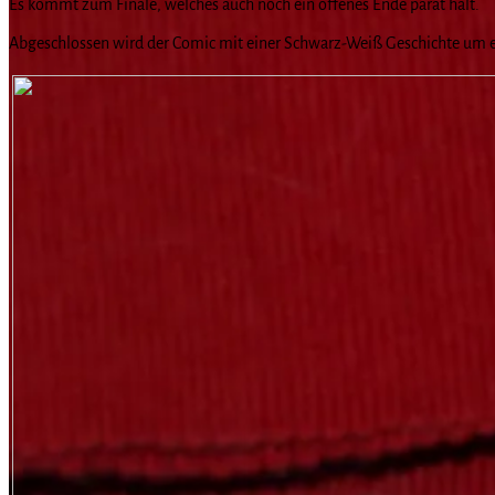
Es kommt zum Finale, welches auch noch ein offenes Ende parat hält.
Abgeschlossen wird der Comic mit einer Schwarz-Weiß Geschichte um 