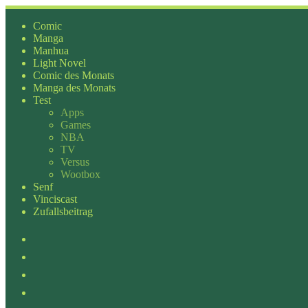
Zum
Inhalt
Comic
springen
Manga
Manhua
Light Novel
Comic des Monats
Manga des Monats
Test
Apps
Games
NBA
TV
Versus
Wootbox
Senf
Vinciscast
Zufallsbeitrag