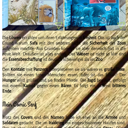
Die
Löwen
erzählen von ihren Erfahrungen in
Freiheit
. Das ist auch der
Grund warum
Safa
mit den anderen nicht die
Sicherheit
des
Zoos
aufgeben möchte. Aus Gründen kommt sie aber dennoch mit in die
neue Welt. Draußen ist alles anders. Das
Wasser
ist nicht so klar und
die
Essensbeschaffung
ist deutlich schwieriger als im
Zoo
.
Den
Kontakt
mit
Panzern
interpretieren sie als wären es
große
Tiere
.
Sollten sie einen toten Menschen essen, oder ist das falsch? Der
Hunger
wird größer und sie finden Pferde. Die
Jagd
beginnt, gefolgt
mit einem
Kampf
gegen einen
Bären
. Es folgt ein äußerst
bitteres
Ende
.
Mein Comic Senf
Trotz des
Covers
und des
Namen
habe ich eher an die
Armee
und
Soldaten
gedacht. Die im
Irakkrieg
ein eingeschworener Haufen sind.