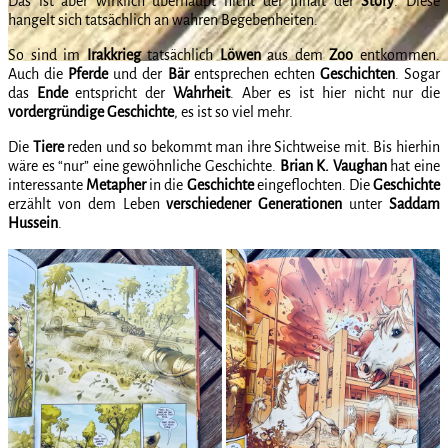
Das ist aber wirklich überhaupt nicht der Inhalt der
Story
. Diese
hangelt sich tatsächlich an wahren Begebenheiten.
So sind im
Irakkrieg
tatsächlich
Löwen
aus dem
Zoo
entkommen.
Auch die
Pferde
und der
Bär
entsprechen echten
Geschichten
. Sogar
das
Ende
entspricht der
Wahrheit
. Aber es ist hier nicht nur die
vordergründige
Geschichte
, es ist so viel mehr.
Die
Tiere
reden und so bekommt man ihre Sichtweise mit. Bis hierhin
wäre es “nur” eine gewöhnliche Geschichte.
Brian K. Vaughan
hat eine
interessante
Metapher
in die
Geschichte
eingeflochten. Die
Geschichte
erzählt von dem Leben
verschiedener
Generationen
unter
Saddam
Hussein
.