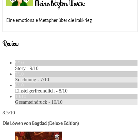
Meine letzten Worte:
Eine emotionale Metapher über die Irakkrieg
Review
9/10
Story -
9/10
7/10
Zeichnung -
7/10
8/10
Einsteigerfreundlich -
8/10
10/10
Gesamteindruck -
10/10
8.5/10
Die Löwen von Bagdad (Deluxe Edition)