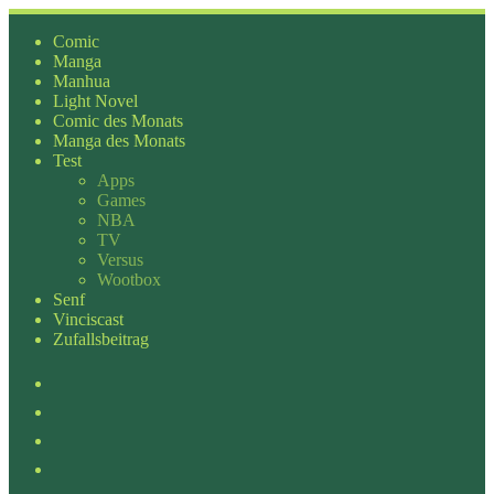
Zum
Inhalt
Comic
springen
Manga
Manhua
Light Novel
Comic des Monats
Manga des Monats
Test
Apps
Games
NBA
TV
Versus
Wootbox
Senf
Vinciscast
Zufallsbeitrag