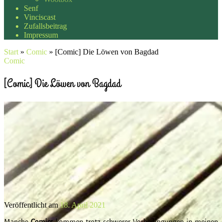
Senf
Vinciscast
Zufallsbeitrag
Impressum
Start
»
Comic
»
[Comic] Die Löwen von Bagdad
Comic
[Comic] Die Löwen von Bagdad
Veröffentlicht am
18. April 2021
Manche
Comics
kommen trotz schwerer Vorbedingungen in meinen