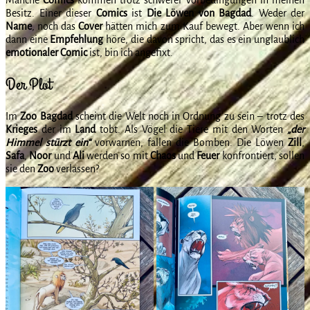
Besitz. Einer dieser
Comics
ist
Die Löwen von Bagdad
. Weder der
Name
, noch das
Cover
hätten mich zum Kauf bewegt. Aber wenn ich
dann eine
Empfehlung
höre, die davon spricht, das es ein unglaublich
emotionaler
Comic
ist, bin ich angefixt.
Der Plot
Im
Zoo
Bagdad
scheint die Welt noch in Ordnung zu sein – trotz des
Krieges
der im
Land
tobt. Als Vögel die Tiere mit den Worten
„der
Himmel stürzt ein“
vorwarnen, fallen die Bomben. Die Löwen
Zill
,
Safa
,
Noor
und
Ali
werden so mit
Chaos
und
Feuer
konfrontiert, sollen
sie den
Zoo
verlassen?