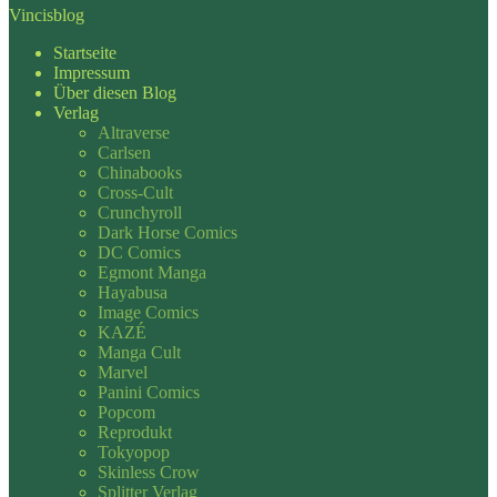
Vincisblog
Startseite
Impressum
Über diesen Blog
Verlag
Altraverse
Carlsen
Chinabooks
Cross-Cult
Crunchyroll
Dark Horse Comics
DC Comics
Egmont Manga
Hayabusa
Image Comics
KAZÉ
Manga Cult
Marvel
Panini Comics
Popcom
Reprodukt
Tokyopop
Skinless Crow
Splitter Verlag