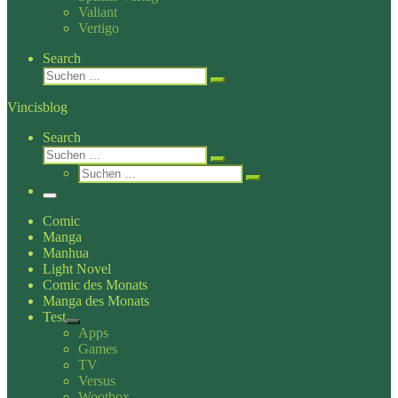
Valiant
Vertigo
Search
Suche
Suchen …
Vincisblog
Search
Suche
Suchen …
Suche
Suchen …
Menü
Comic
Manga
Manhua
Light Novel
Comic des Monats
Manga des Monats
Test
Apps
Games
TV
Versus
Wootbox