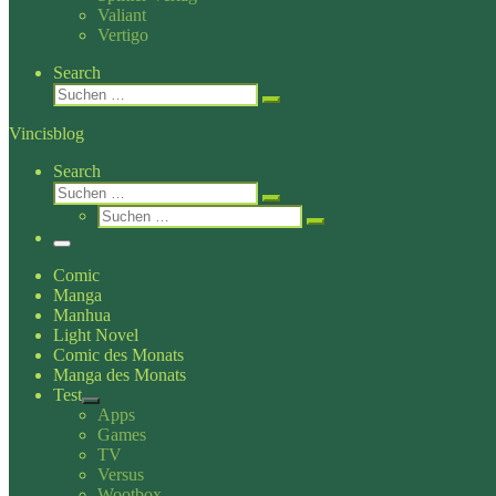
Valiant
Vertigo
Search
Suche
Suchen …
Vincisblog
Search
Suche
Suchen …
Suche
Suchen …
Menü
Comic
Manga
Manhua
Light Novel
Comic des Monats
Manga des Monats
Test
Apps
Games
TV
Versus
Wootbox