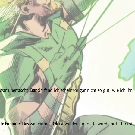
war überrascht.
Band 1
fand ich scheinbar gar nicht so gut, wie ich ihn
te
Freunde
. Das war einmal.
Oli
ist wieder zurück. Er wurde nicht für tot