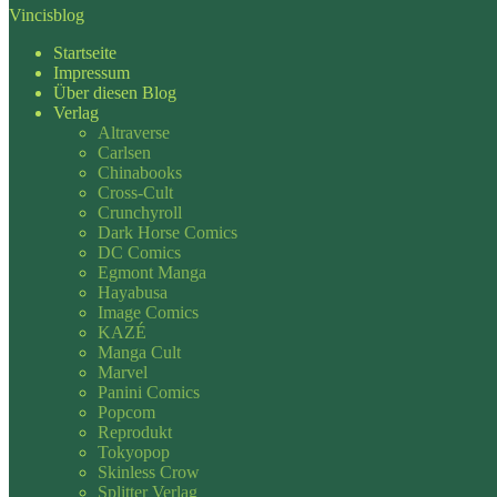
Vincisblog
Startseite
Impressum
Über diesen Blog
Verlag
Altraverse
Carlsen
Chinabooks
Cross-Cult
Crunchyroll
Dark Horse Comics
DC Comics
Egmont Manga
Hayabusa
Image Comics
KAZÉ
Manga Cult
Marvel
Panini Comics
Popcom
Reprodukt
Tokyopop
Skinless Crow
Splitter Verlag