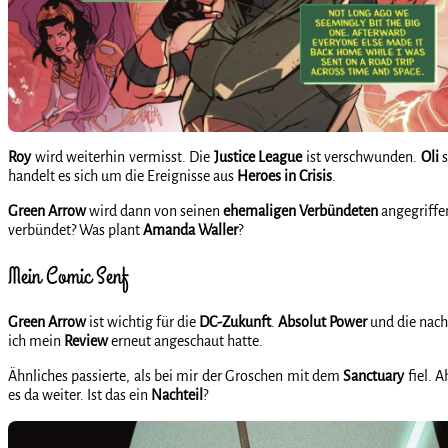
Roy
wird weiterhin vermisst. Die
Justice
League
ist verschwunden.
Oli
s
handelt es sich um die Ereignisse aus
Heroes in Crisis
.
Green
Arrow
wird dann von seinen
ehemaligen
Verbündeten
angegriffe
verbündet? Was plant
Amanda
Waller
?
Mein Comic Senf
Green
Arrow
ist wichtig für die
DC-Zukunft
.
Absolut
Power
und die nach
ich mein
Review
erneut angeschaut hatte.
Ähnliches passierte, als bei mir der Groschen mit dem
Sanctuary
fiel. A
es da weiter. Ist das ein
Nachteil
?