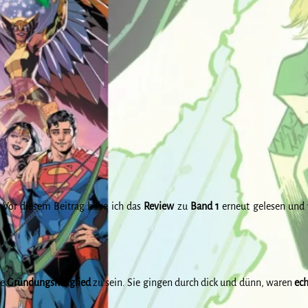
. Vor diesem Beitrag habe ich das
Review
zu
Band 1
erneut gelesen und 
ne
Gründungsmitglied
zu sein. Sie gingen durch dick und dünn, waren
ech