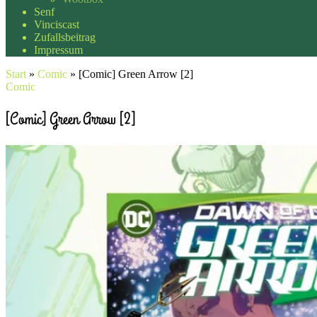
Senf
Vinciscast
Zufallsbeitrag
Impressum
Start
»
Comic
»
[Comic] Green Arrow [2]
Comic
[Comic] Green Arrow [2]