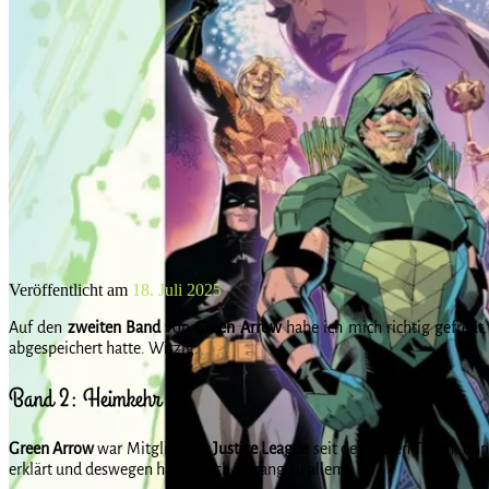
Veröffentlicht am
18. Juli 2025
Auf den
zweiten
Band
von
Green
Arrow
habe ich mich richtig gefreut
abgespeichert hatte. Witzig.
Band 2: Heimkehr
Green
Arrow
war Mitglied der
Justice
League
seit den ersten Tagen, oh
erklärt und deswegen hat er noch Zugang zu allem.