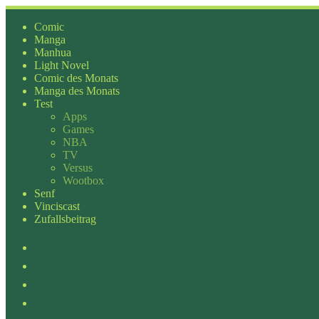
Zum
Inhalt
Comic
springen
Manga
Manhua
Light Novel
Comic des Monats
Manga des Monats
Test
Apps
Games
NBA
TV
Versus
Wootbox
Senf
Vinciscast
Zufallsbeitrag