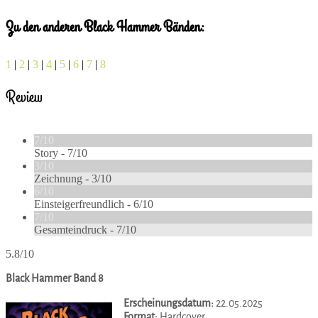
Zu den anderen Black Hammer Bänden:
1
|
2
|
3
|
4
|
5
|
6
|
7
|
8
Review
7/10
Story -
7/10
3/10
Zeichnung -
3/10
6/10
Einsteigerfreundlich -
6/10
7/10
Gesamteindruck -
7/10
5.8/10
Black Hammer Band 8
Erscheinungsdatum:
22.05.2025
Format:
Hardcover