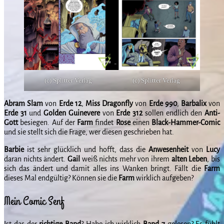
(c) Splitter Verlag
(c) Splitter Verlag
Abram Slam
von
Erde 12
,
Miss
Dragonfly
von
Erde
990
,
Barbalix
von
Erde
31
und
Golden
Guinevere
von
Erde
312
sollen endlich den
Anti-
Gott
besiegen. Auf der
Farm
findet
Rose
einen
Black-Hammer-Comic
und sie stellt sich die Frage, wer diesen geschrieben hat.
Barbie
ist sehr glücklich und hofft, dass die
Anwesenheit
von
Lucy
daran nichts ändert.
Gail
weiß nichts mehr von ihrem
alten
Leben
, bis
sich das ändert und damit alles ins Wanken bringt. Fällt die
Farm
dieses Mal endgültig? Können sie die
Farm
wirklich aufgeben?
Mein Comic Senf