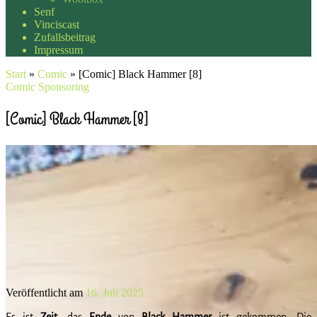
Senf
Vinciscast
Zufallsbeitrag
Impressum
Start
»
Comic
»
[Comic] Black Hammer [8]
Comic
Sponsoring
[Comic] Black Hammer [8]
Veröffentlicht am
16. Juli 2025
Es ist
Zeit
, das
Ende
von
Black
Hammer
ist gekommen. Die