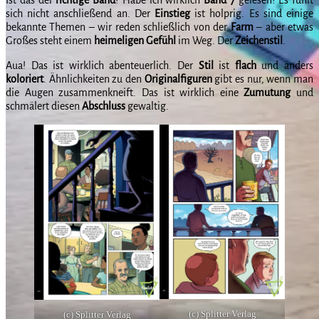
Ist das der
richtige
Band
? Habe ich wirklich
Band 7
gelesen? Es fühlt
sich nicht anschließend an. Der
Einstieg
ist holprig. Es sind einige
bekannte Themen – wir reden schließlich von der
Farm
– aber etwas
Großes steht einem
heimeligen
Gefühl
im Weg. Der
Zeichenstil
.
Aua! Das ist wirklich abenteuerlich. Der
Stil
ist
flach
und anders
koloriert
. Ähnlichkeiten zu den
Originalfiguren
gibt es nur, wenn man
die Augen zusammenkneift. Das ist wirklich eine
Zumutung
und
schmälert diesen
Abschluss
gewaltig.
(c) Splitter Verlag
(c) Splitter Verlag