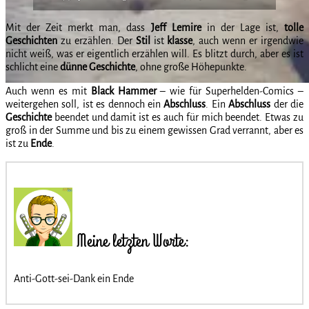
Mit der Zeit merkt man, dass
Jeff
Lemire
in der Lage ist,
tolle
Geschichten
zu erzählen. Der
Stil
ist
klasse
, auch wenn er irgendwie
nicht weiß, was er eigentlich erzählen will. Es blitzt durch, aber es ist
schlicht eine
dünne
Geschichte
, ohne große Höhepunkte.
Auch wenn es mit
Black
Hammer
– wie für Superhelden-Comics –
weitergehen soll, ist es dennoch ein
Abschluss
. Ein
Abschluss
der die
Geschichte
beendet und damit ist es auch für mich beendet. Etwas zu
groß in der Summe und bis zu einem gewissen Grad verrannt, aber es
ist zu
Ende
.
Meine letzten Worte:
Anti-Gott-sei-Dank ein Ende