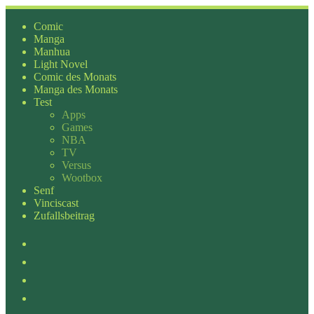
Zum
Inhalt
Comic
springen
Manga
Manhua
Light Novel
Comic des Monats
Manga des Monats
Test
Apps
Games
NBA
TV
Versus
Wootbox
Senf
Vinciscast
Zufallsbeitrag