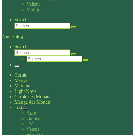
Valiant
Vertigo
Search
Suche
Suchen …
Vincisblog
Search
Suche
Suchen …
Suche
Suchen …
Menü
Comic
Manga
Manhua
Light Novel
Comic des Monats
Manga des Monats
Test
Apps
Games
TV
Versus
Wootbox