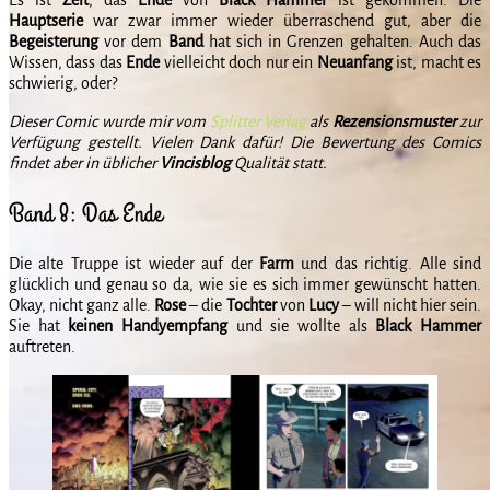
Hauptserie
war zwar immer wieder überraschend gut, aber die
Begeisterung
vor dem
Band
hat sich in Grenzen gehalten. Auch das
Wissen, dass das
Ende
vielleicht doch nur ein
Neuanfang
ist, macht es
schwierig, oder?
Dieser Comic wurde mir vom
Splitter Verlag
als
Rezensionsmuster
zur
Verfügung gestellt. Vielen Dank dafür! Die Bewertung des Comics
findet aber in üblicher
Vincisblog
Qualität statt.
Band 8: Das Ende
Die alte Truppe ist wieder auf der
Farm
und das richtig. Alle sind
glücklich und genau so da, wie sie es sich immer gewünscht hatten.
Okay, nicht ganz alle.
Rose
– die
Tochter
von
Lucy
– will nicht hier sein.
Sie hat
keinen
Handyempfang
und sie wollte als
Black
Hammer
auftreten.