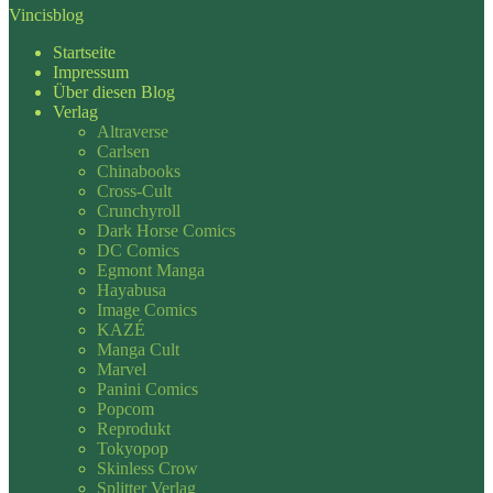
Vincisblog
Startseite
Impressum
Über diesen Blog
Verlag
Altraverse
Carlsen
Chinabooks
Cross-Cult
Crunchyroll
Dark Horse Comics
DC Comics
Egmont Manga
Hayabusa
Image Comics
KAZÉ
Manga Cult
Marvel
Panini Comics
Popcom
Reprodukt
Tokyopop
Skinless Crow
Splitter Verlag